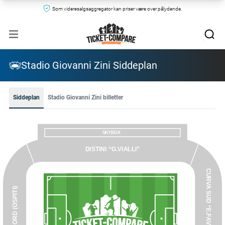
Som videresalgsaggregator kan priser være over pålydende.
Stadio Giovanni Zini Siddeplan
Siddeplan
Stadio Giovanni Zini billetter
SKYBOX
DISTINI “G.VIALLI”
CURVA SUD “E.FAVALLI” (LOCALI)
CURVA NORD (OSPITI)