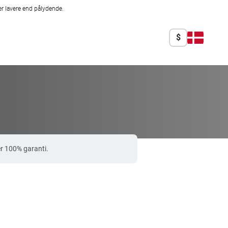
r lavere end pålydende.
$
r 100% garanti.