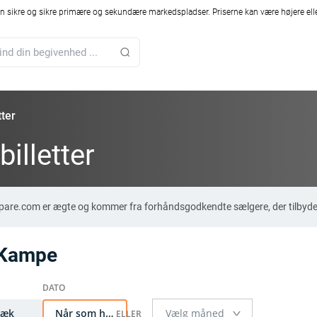
 sikre og sikre primære og sekundære markedspladser. Priserne kan være højere elle
ter
illetter
mpare.com er ægte og kommer fra forhåndsgodkendte sælgere, der tilbyde
 Kampe
Væk
Når som helst