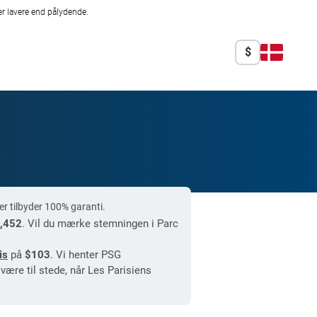
r lavere end pålydende.
$
r tilbyder 100% garanti.
,452
. Vil du mærke stemningen i Parc
is
på
$103
. Vi henter PSG
være til stede, når Les Parisiens