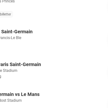
s Princes
illetter
s Saint-Germain
rancis-Le Ble
Paris Saint-Germain
le Stadium
g
Germain vs Le Mans
dost Stadium