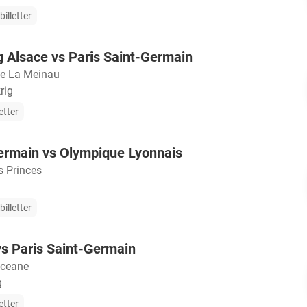
illetter
 Alsace vs Paris Saint-Germain
e La Meinau
rig
etter
ermain vs Olympique Lyonnais
s Princes
illetter
s Paris Saint-Germain
Oceane
g
etter