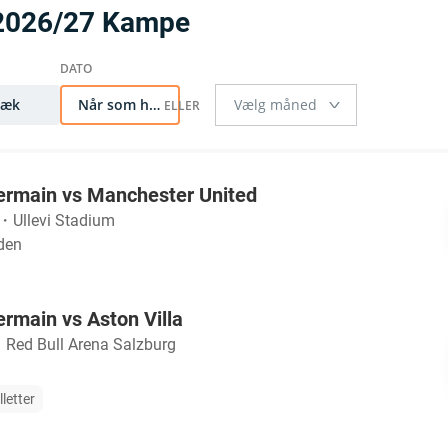
 2026/27 Kampe
Væk
Når som helst
ermain vs Manchester United
・
Ullevi Stadium
den
ermain vs Aston Villa
・
Red Bull Arena Salzburg
lletter