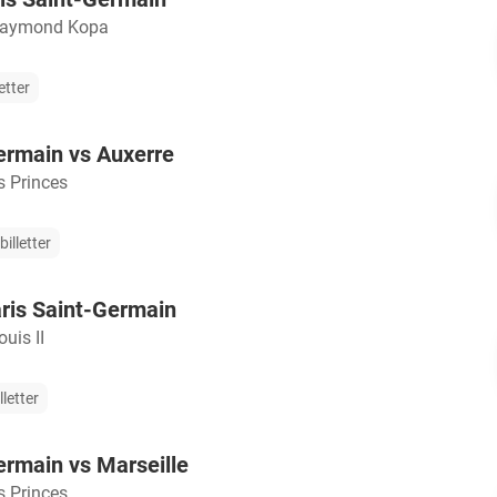
Raymond Kopa
etter
ermain vs Auxerre
s Princes
illetter
ris Saint-Germain
uis II
lletter
ermain vs Marseille
s Princes