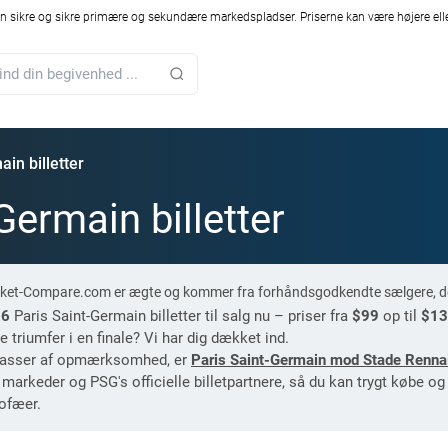
 sikre og sikre primære og sekundære markedspladser. Priserne kan være højere elle
in billetter
Germain billetter
 Ticket-Compare.com er ægte og kommer fra forhåndsgodkendte sælgere, de
26
Paris Saint-Germain billetter til salg nu – priser fra
$99
op til
$13
e triumfer i en finale? Vi har dig dækket ind.
masser af opmærksomhed, er
Paris Saint-Germain mod Stade Renna
markeder og PSG's officielle billetpartnere, så du kan trygt købe og 
rofæer.