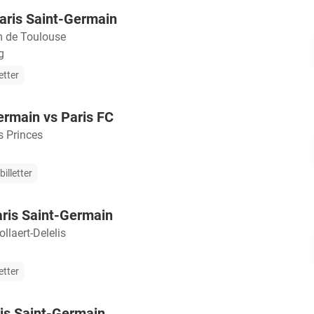
aris Saint-Germain
 de Toulouse
g
etter
ermain vs Paris FC
s Princes
illetter
ris Saint-Germain
llaert-Delelis
etter
is Saint-Germain