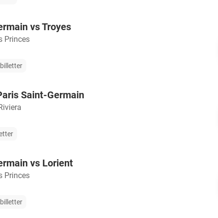
ermain vs Troyes
s Princes
illetter
Paris Saint-Germain
Riviera
etter
ermain vs Lorient
s Princes
illetter