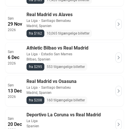
fra $185
11,426 tilgængelige billetter
Real Madrid vs Alaves
Søn
La Liga
・
Santiago Bernabeu
29 Nov
Madrid, Spanien
2026
fra $162
10,065 tilgængelige billetter
Athletic Bilbao vs Real Madrid
Søn
La Liga
・
Estadio San Mames
6 Dec
Bilbao, Spanien
2026
fra $295
553 tilgængelige billetter
Real Madrid vs Osasuna
Søn
La Liga
・
Santiago Bernabeu
13 Dec
Madrid, Spanien
2026
fra $208
160 tilgængelige billetter
Deportivo La Coruna vs Real Madrid
Søn
La Liga
20 Dec
Spanien