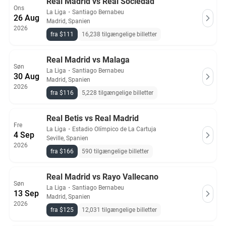
Real Madrid vs Real Sociedad
Ons
La Liga
・
Santiago Bernabeu
26 Aug
Madrid, Spanien
2026
fra $111
16,238 tilgængelige billetter
Real Madrid vs Malaga
Søn
La Liga
・
Santiago Bernabeu
30 Aug
Madrid, Spanien
2026
fra $116
5,228 tilgængelige billetter
Real Betis vs Real Madrid
Fre
La Liga
・
Estadio Olímpico de La Cartuja
4 Sep
Seville, Spanien
2026
fra $166
590 tilgængelige billetter
Real Madrid vs Rayo Vallecano
Søn
La Liga
・
Santiago Bernabeu
13 Sep
Madrid, Spanien
2026
fra $125
12,031 tilgængelige billetter