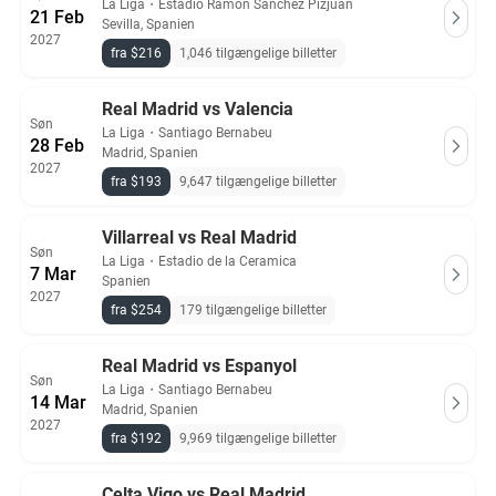
La Liga
・
Estadio Ramon Sanchez Pizjuan
21 Feb
Sevilla, Spanien
2027
fra $216
1,046 tilgængelige billetter
Real Madrid vs Valencia
Søn
La Liga
・
Santiago Bernabeu
28 Feb
Madrid, Spanien
2027
fra $193
9,647 tilgængelige billetter
Villarreal vs Real Madrid
Søn
La Liga
・
Estadio de la Ceramica
7 Mar
Spanien
2027
fra $254
179 tilgængelige billetter
Real Madrid vs Espanyol
Søn
La Liga
・
Santiago Bernabeu
14 Mar
Madrid, Spanien
2027
fra $192
9,969 tilgængelige billetter
Celta Vigo vs Real Madrid