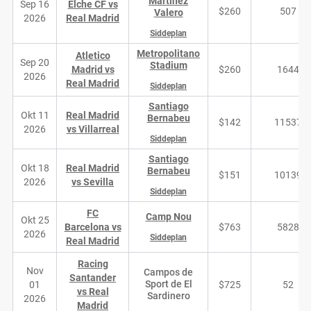
Martinez
Sep 16
Elche CF vs
$260
507
Valero
2026
Real Madrid
Siddeplan
Metropolitano
Atletico
Sep 20
Stadium
Madrid vs
$260
1644
2026
Real Madrid
Siddeplan
Santiago
Okt 11
Real Madrid
Bernabeu
$142
11537
2026
vs Villarreal
Siddeplan
Santiago
Okt 18
Real Madrid
Bernabeu
$151
10139
2026
vs Sevilla
Siddeplan
FC
Camp Nou
Okt 25
Barcelona vs
$763
5828
2026
Siddeplan
Real Madrid
Racing
Nov
Campos de
Santander
Sport de El
01
$725
52
vs Real
Sardinero
2026
Madrid