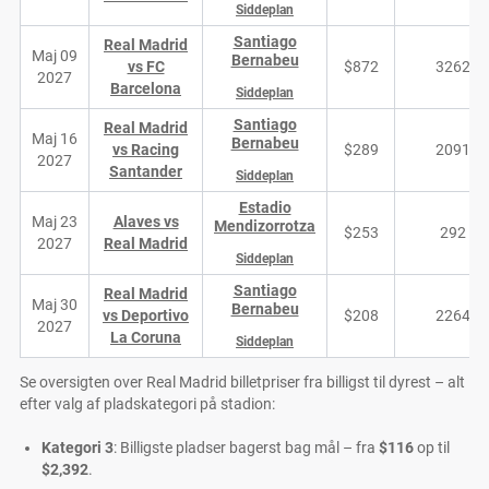
Siddeplan
Santiago
Real Madrid
Maj 09
Bernabeu
vs FC
$872
3262
2027
Barcelona
Siddeplan
Santiago
Real Madrid
Maj 16
Bernabeu
vs Racing
$289
2091
2027
Santander
Siddeplan
Estadio
Maj 23
Alaves vs
Mendizorrotza
$253
292
2027
Real Madrid
Siddeplan
Santiago
Real Madrid
Maj 30
Bernabeu
vs Deportivo
$208
2264
2027
La Coruna
Siddeplan
Se oversigten over Real Madrid billetpriser fra billigst til dyrest – alt
efter valg af pladskategori på stadion:
Kategori 3
: Billigste pladser bagerst bag mål – fra
$116
op til
$2,392
.