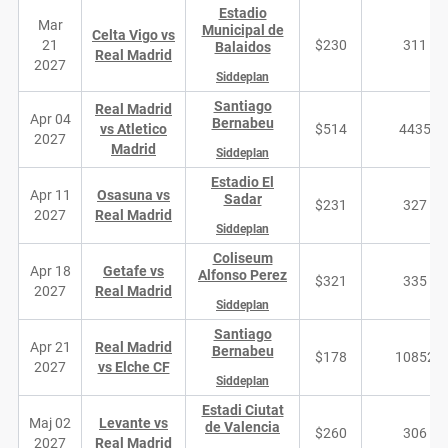
Estadio
Mar
Municipal de
Celta Vigo vs
21
$230
311
Balaidos
Real Madrid
2027
Siddeplan
Santiago
Real Madrid
Apr 04
Bernabeu
vs Atletico
$514
4435
2027
Madrid
Siddeplan
Estadio El
Apr 11
Osasuna vs
Sadar
$231
327
2027
Real Madrid
Siddeplan
Coliseum
Apr 18
Getafe vs
Alfonso Perez
$321
335
2027
Real Madrid
Siddeplan
Santiago
Apr 21
Real Madrid
Bernabeu
$178
10852
2027
vs Elche CF
Siddeplan
Estadi Ciutat
Maj 02
Levante vs
de Valencia
$260
306
2027
Real Madrid