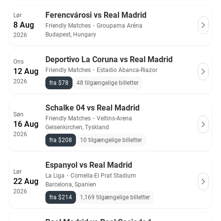
kommer fra forhåndsgodkendte sælgere, der tilbyder 100%
garanti.
Ferencvárosi vs Real Madrid
Lør
8 Aug
Friendly Matches
・
Groupama Aréna
Budapest, Hungary
2026
Deportivo La Coruna vs Real Madrid
Ons
12 Aug
Friendly Matches
・
Estadio Abanca-Riazor
2026
fra $78
48 tilgængelige billetter
Schalke 04 vs Real Madrid
Søn
Friendly Matches
・
Veltins-Arena
16 Aug
Gelsenkirchen, Tyskland
2026
fra $208
10 tilgængelige billetter
Espanyol vs Real Madrid
Lør
La Liga
・
Cornella-El Prat Stadium
22 Aug
Barcelona, Spanien
2026
fra $214
1,169 tilgængelige billetter