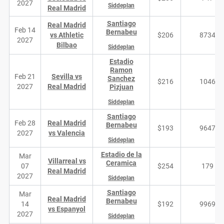
2027
Siddeplan
Real Madrid
Santiago
Real Madrid
Feb 14
Bernabeu
vs Athletic
$206
8734
2027
Bilbao
Siddeplan
Estadio
Ramon
Feb 21
Sevilla vs
Sanchez
$216
1046
2027
Real Madrid
Pizjuan
Siddeplan
Santiago
Feb 28
Real Madrid
Bernabeu
$193
9647
2027
vs Valencia
Siddeplan
Estadio de la
Mar
Villarreal vs
Ceramica
07
$254
179
Real Madrid
2027
Siddeplan
Santiago
Mar
Real Madrid
Bernabeu
14
$192
9969
vs Espanyol
2027
Siddeplan