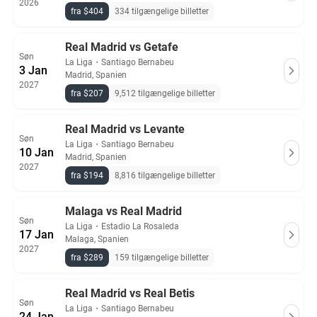
2026
fra $404
334 tilgængelige billetter
Real Madrid vs Getafe
Søn
La Liga
・
Santiago Bernabeu
3 Jan
Madrid, Spanien
2027
fra $207
9,512 tilgængelige billetter
Real Madrid vs Levante
Søn
La Liga
・
Santiago Bernabeu
10 Jan
Madrid, Spanien
2027
fra $194
8,816 tilgængelige billetter
Malaga vs Real Madrid
Søn
La Liga
・
Estadio La Rosaleda
17 Jan
Malaga, Spanien
2027
fra $289
159 tilgængelige billetter
Real Madrid vs Real Betis
Søn
La Liga
・
Santiago Bernabeu
24 Jan