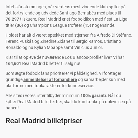
Intet slår stemningen, når verdens mest vindende klub spiller på
det fortryllende og udvidede Santiago Bernabéu med plads til
78.297
tilskuere. Real Madrid er et fodboldikon med flest La Liga
titler (
36
) og Champions League trofæer (
15
) nogensinde.
Holdet har altid været spækket med stjerner, fra Alfredo Di Stéfano,
Ferenc Puskás og Zinedine Zidane til Sergio Ramos, Cristiano
Ronaldo og nu Kylian Mbappé samt Vinicius Junior.
Klar til at opleve de nuværende Los Blancos-profiler live? Vi har
164,601
Real Madrid billetter til salg nu!
Som ægte fodboldfans prioriterer vi pålidelighed. Vi foretager
grundige
anmeldelser af forhandlere
og samarbejder kun med
platforme med topkarakterer for kundeservice.
Alle sites i vores lister tilbyder minimum
100% garanti
. Når du
køber Real Madrid billetter her, skal du kun tænke på oplevelsen på
banen!
Real Madrid billetpriser