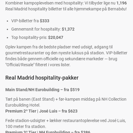
Kombiner kampoplevelsen med hospitality: Vi tilbyder lige nu
1,196
Real Madrid hospitality billetter til alle hjemmekampe på Bernabéu!
VIP-billetter fra
$333
Gennemsnit for hospitality:
$1,372
Top hospitality-pris:
$20,047
Oplev kampen fra de bedste pladser med udsigt, adgang til
gourmetrestauranter og den nyeste luksus på stadion. VIP-billetter
findes både gennem officielle og sekundære markeder — brug
"Official/Resale" filteret i vores lister.
Real Madrid hospitality-pakker
Main Stand/NH Eurobuilding – fra $519
Tæt på banen (East Stand) + før-kampen middag på NH Collection
Eurobuilding Hotel.
Premium 2º Tier | José Luis – fra $623
Fede stadion-udsigter + lækker restaurantoplevelse ved José Luis,
100 meter fra stadion.
Premium 3º Tier | NH Eurobuilding – fra $386