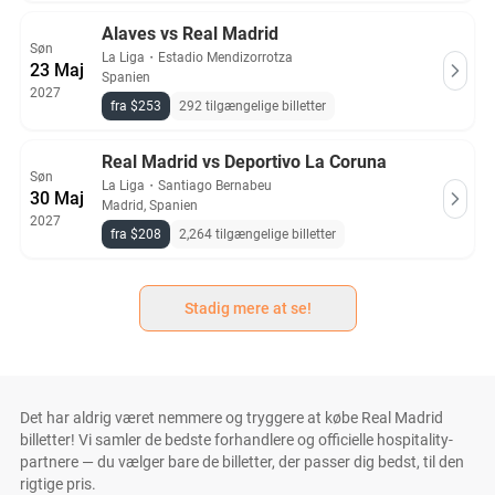
Alaves vs Real Madrid
Søn
La Liga
・
Estadio Mendizorrotza
23 Maj
Spanien
2027
fra $253
292 tilgængelige billetter
Real Madrid vs Deportivo La Coruna
Søn
La Liga
・
Santiago Bernabeu
30 Maj
Madrid, Spanien
2027
fra $208
2,264 tilgængelige billetter
Stadig mere at se!
Det har aldrig været nemmere og tryggere at købe Real Madrid
billetter! Vi samler de bedste forhandlere og officielle hospitality-
partnere — du vælger bare de billetter, der passer dig bedst, til den
rigtige pris.