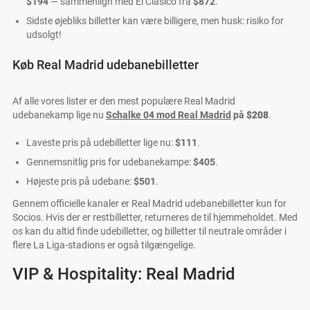
$194
— sammenlign med El Clásico fra
$872
.
Sidste øjebliks billetter kan være billigere, men husk: risiko for
udsolgt!
Køb Real Madrid udebanebilletter
Af alle vores lister er den mest populære Real Madrid
udebanekamp lige nu
Schalke 04 mod Real Madrid
på
$208
.
Laveste pris på udebilletter lige nu:
$111
.
Gennemsnitlig pris for udebanekampe:
$405
.
Højeste pris på udebane:
$501
.
Gennem officielle kanaler er Real Madrid udebanebilletter kun for
Socios. Hvis der er restbilletter, returneres de til hjemmeholdet. Med
os kan du altid finde udebilletter, og billetter til neutrale områder i
flere La Liga-stadions er også tilgængelige.
VIP & Hospitality: Real Madrid