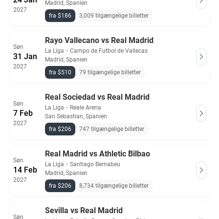
Madrid, Spanien
2027
fra $186
3,009 tilgængelige billetter
Rayo Vallecano vs Real Madrid
Søn
La Liga
・
Campo de Futbol de Vallecas
31 Jan
Madrid, Spanien
2027
fra $510
79 tilgængelige billetter
Real Sociedad vs Real Madrid
Søn
La Liga
・
Reale Arena
7 Feb
San Sebastian, Spanien
2027
fra $206
747 tilgængelige billetter
Real Madrid vs Athletic Bilbao
Søn
La Liga
・
Santiago Bernabeu
14 Feb
Madrid, Spanien
2027
fra $206
8,734 tilgængelige billetter
Sevilla vs Real Madrid
Søn