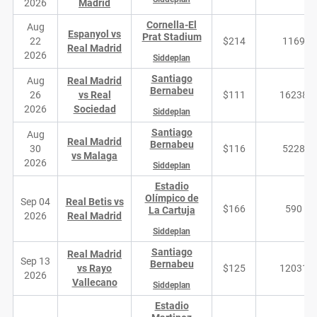
2026
Madrid
Cornella-El
Aug
Espanyol vs
Prat Stadium
22
$214
1169
Real Madrid
2026
Siddeplan
Santiago
Aug
Real Madrid
Bernabeu
26
vs Real
$111
16238
2026
Sociedad
Siddeplan
Santiago
Aug
Real Madrid
Bernabeu
30
$116
5228
vs Malaga
2026
Siddeplan
Estadio
Olímpico de
Sep 04
Real Betis vs
$166
590
La Cartuja
2026
Real Madrid
Siddeplan
Santiago
Real Madrid
Sep 13
Bernabeu
vs Rayo
$125
12031
2026
Vallecano
Siddeplan
Estadio