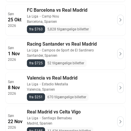
FC Barcelona vs Real Madrid
Søn
La Liga
・
Camp Nou
25 Okt
Barcelona, Spanien
2026
fra $763
5,828 tilgængelige billetter
Racing Santander vs Real Madrid
Søn
La Liga
・
Campos de Sport de El Sardinero
1 Nov
Santander, Spanien
2026
fra $725
52 tilgængelige billetter
Valencia vs Real Madrid
Søn
La Liga
・
Estadio Mestalla
8 Nov
Valencia, Spanien
2026
fra $251
670 tilgængelige billetter
Real Madrid vs Celta Vigo
Søn
La Liga
・
Santiago Bernabeu
22 Nov
Madrid, Spanien
2026