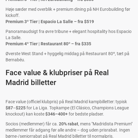
Høje sæder med overblik + premium dining på NH Eurobuilding før
kickoff.
Premium 3º Tier | Espacio La Salle – fra $519
Panoramaudsigt fra øvre tribune + elegant hospitality hos Espacio
La Salle.
Premium 4º Tier | Restaurant 80º – fra $335
Øverste West Stand + hyggelig middag på Restaurant 80º, tæt på
Bernabéu.
Face value & klubpriser på Real
Madrid billetter
Face value (officiel klubpris) på Real Madrid kampbilletter: typisk
$87
–
$225
for La Liga. Topkampe (El Clásico, Champions League
knockout) kan koste
$346–400+
for bedste pladser.
Socios (medlemmer) får ca.
20% rabat
, mens "Madridista Premium"
medlemmer får adgang før alle andre – dog uden prisrabat. Ingen
børne-/seniorrabat på Real Madrid billetter til normalpris.