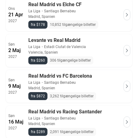
Real Madrid vs Elche CF
Ons
La Liga
・
Santiago Bernabeu
21 Apr
Madrid, Spanien
2027
fra $178
10,852 tilgængelige billetter
Levante vs Real Madrid
Søn
La Liga
・
Estadi Ciutat de Valencia
2 Maj
Valencia, Spanien
2027
fra $260
306 tilgængelige billetter
Real Madrid vs FC Barcelona
Søn
La Liga
・
Santiago Bernabeu
9 Maj
Madrid, Spanien
2027
fra $872
3,262 tilgængelige billetter
Real Madrid vs Racing Santander
Søn
La Liga
・
Santiago Bernabeu
16 Maj
Madrid, Spanien
2027
fra $289
2,091 tilgængelige billetter