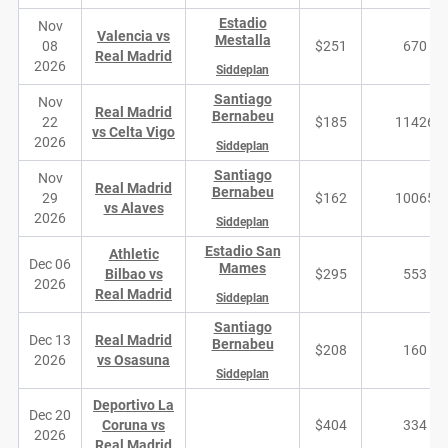
Estadio
Nov
Valencia vs
Mestalla
08
$251
670
Real Madrid
2026
Siddeplan
Santiago
Nov
Real Madrid
Bernabeu
22
$185
11426
vs Celta Vigo
2026
Siddeplan
Santiago
Nov
Real Madrid
Bernabeu
29
$162
10065
vs Alaves
2026
Siddeplan
Estadio San
Athletic
Dec 06
Mames
Bilbao vs
$295
553
2026
Real Madrid
Siddeplan
Santiago
Dec 13
Real Madrid
Bernabeu
$208
160
2026
vs Osasuna
Siddeplan
Deportivo La
Dec 20
Coruna vs
$404
334
2026
Real Madrid