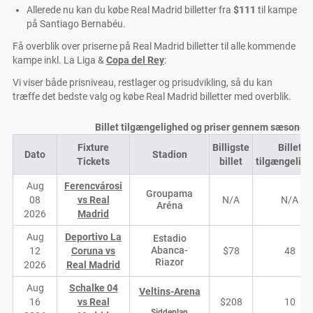
Allerede nu kan du købe Real Madrid billetter fra
$111
til kampe
på Santiago Bernabéu.
Få overblik over priserne på Real Madrid billetter til alle kommende
kampe inkl. La Liga &
Copa del Rey
:
Vi viser både prisniveau, restlager og prisudvikling, så du kan
træffe det bedste valg og købe Real Madrid billetter med overblik.
Billet tilgængelighed og priser gennem sæsonen
Fixture
Billigste
Billet
Dato
Stadion
Tickets
billet
tilgængelig
Aug
Ferencvárosi
Groupama
08
vs Real
N/A
N/A
Aréna
2026
Madrid
Aug
Deportivo La
Estadio
Abanca-
12
Coruna vs
$78
48
Riazor
2026
Real Madrid
Aug
Schalke 04
Veltins-Arena
16
vs Real
$208
10
Siddeplan