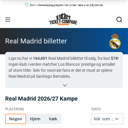
Som videresalgsaggregator kan priser være over pålydende.
Real Madrid billetter
Lige nu har vi
164,601
Real Madrid billetter til salg, fra kun
$78
!
Ingen klub i verden matcher Los Blancos' prestige og antallet
af store titler. Selv for neutrale fans er det et must at opleve
Real Madrid på Santiago Bernabéu.
En Real Madrid-kamp med ekstra høj efterspørgsel på vores
side i dag er
Schalke 04 mod Real Madrid
på
$208
– skynd dig,
hvis du vil sikre billet. Vi sammenligner alle forhandlere – både
Real Madrid 2026/27 Kampe
sekundære markeder og officielle hospitality-partnere – så du
kan købe Real Madrid billetter trygt og se Los Merengues i
aktion uden bekymringer.
Nogen
Hjem
Væk
Alle Real Madrid billetter på Ticket-Compare.com er ægte og