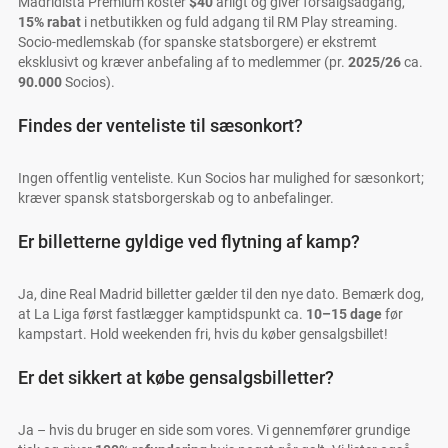
Madridista Premium koster
$40
årligt og giver forsalgsadgang,
15% rabat
i netbutikken og fuld adgang til RM Play streaming.
Socio-medlemskab (for spanske statsborgere) er ekstremt
eksklusivt og kræver anbefaling af to medlemmer (pr.
2025/26
ca.
90.000
Socios).
Findes der venteliste til sæsonkort?
Ingen offentlig venteliste. Kun Socios har mulighed for sæsonkort;
kræver spansk statsborgerskab og to anbefalinger.
Er billetterne gyldige ved flytning af kamp?
Ja, dine Real Madrid billetter gælder til den nye dato. Bemærk dog,
at La Liga først fastlægger kamptidspunkt ca.
10–15 dage
før
kampstart. Hold weekenden fri, hvis du køber gensalgsbillet!
Er det sikkert at købe gensalgsbilletter?
Ja – hvis du bruger en side som vores. Vi gennemfører grundige