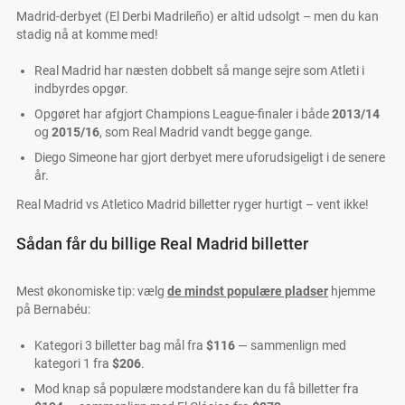
Madrid-derbyet (El Derbi Madrileño) er altid udsolgt – men du kan
stadig nå at komme med!
Real Madrid har næsten dobbelt så mange sejre som Atleti i
indbyrdes opgør.
Opgøret har afgjort Champions League-finaler i både
2013/14
og
2015/16
, som Real Madrid vandt begge gange.
Diego Simeone har gjort derbyet mere uforudsigeligt i de senere
år.
Real Madrid vs Atletico Madrid billetter ryger hurtigt – vent ikke!
Sådan får du billige Real Madrid billetter
Mest økonomiske tip: vælg
de mindst populære pladser
hjemme
på Bernabéu:
Kategori 3 billetter bag mål fra
$116
— sammenlign med
kategori 1 fra
$206
.
Mod knap så populære modstandere kan du få billetter fra