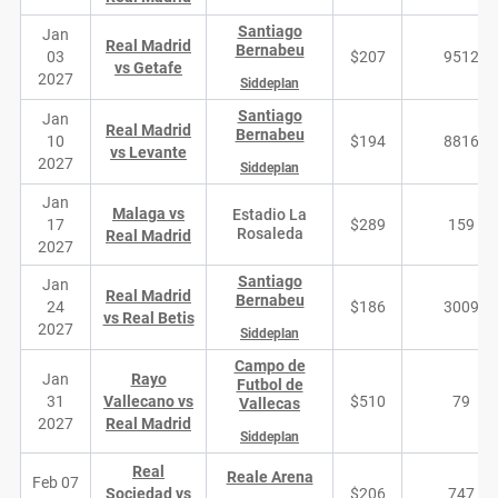
Santiago
Jan
Real Madrid
Bernabeu
03
$207
9512
vs Getafe
2027
Siddeplan
Santiago
Jan
Real Madrid
Bernabeu
10
$194
8816
vs Levante
2027
Siddeplan
Jan
Malaga vs
Estadio La
17
$289
159
Rosaleda
Real Madrid
2027
Santiago
Jan
Real Madrid
Bernabeu
24
$186
3009
vs Real Betis
2027
Siddeplan
Campo de
Jan
Rayo
Futbol de
31
Vallecano vs
$510
79
Vallecas
2027
Real Madrid
Siddeplan
Real
Reale Arena
Feb 07
Sociedad vs
$206
747