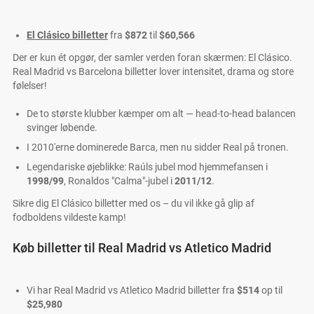
El Clásico billetter
fra
$872
til
$60,566
Der er kun ét opgør, der samler verden foran skærmen: El Clásico.
Real Madrid vs Barcelona billetter lover intensitet, drama og store
følelser!
De to største klubber kæmper om alt — head-to-head balancen
svinger løbende.
I 2010'erne dominerede Barca, men nu sidder Real på tronen.
Legendariske øjeblikke: Raúls jubel mod hjemmefansen i
1998/99
, Ronaldos "Calma"-jubel i
2011/12
.
Sikre dig El Clásico billetter med os – du vil ikke gå glip af
fodboldens vildeste kamp!
Køb billetter til Real Madrid vs Atletico Madrid
Vi har Real Madrid vs Atletico Madrid billetter fra
$514
op til
$25,980