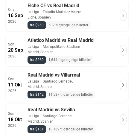
Elche CF vs Real Madrid
Ons
La Liga
・
Estadio Martinez Valero
16 Sep
Elche, Spanien
2026
fra $260
507 tilgængelige billetter
Atletico Madrid vs Real Madrid
Søn
La Liga
・
Metropolitano Stadium
20 Sep
Madrid, Spanien
2026
fra $260
1,644 tilgængelige billetter
Real Madrid vs Villarreal
Søn
La Liga
・
Santiago Bernabeu
11 Okt
Madrid, Spanien
2026
fra $142
11,537 tilgængelige billetter
Real Madrid vs Sevilla
Søn
La Liga
・
Santiago Bernabeu
18 Okt
Madrid, Spanien
2026
fra $151
10,139 tilgængelige billetter