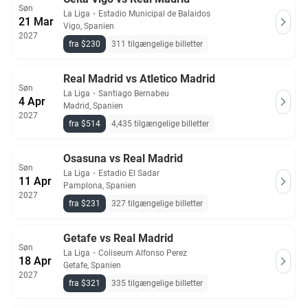
Søn
La Liga
・
Estadio Municipal de Balaidos
21 Mar
Vigo, Spanien
2027
fra $230
311 tilgængelige billetter
Real Madrid vs Atletico Madrid
Søn
La Liga
・
Santiago Bernabeu
4 Apr
Madrid, Spanien
2027
fra $514
4,435 tilgængelige billetter
Osasuna vs Real Madrid
Søn
La Liga
・
Estadio El Sadar
11 Apr
Pamplona, Spanien
2027
fra $231
327 tilgængelige billetter
Getafe vs Real Madrid
Søn
La Liga
・
Coliseum Alfonso Perez
18 Apr
Getafe, Spanien
2027
fra $321
335 tilgængelige billetter