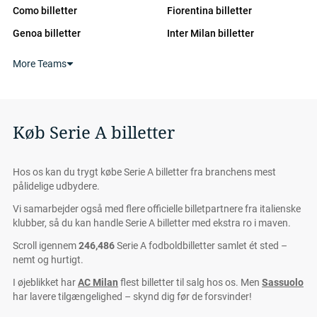
Como billetter
Fiorentina billetter
Genoa billetter
Inter Milan billetter
Juventus billetter
Lazio billetter
More Teams
Lecce billetter
Napoli billetter
Parma billetter
Roma billetter
Sassuolo billetter
Torino billetter
Køb Serie A billetter
Udinese billetter
Hos os kan du trygt købe Serie A billetter fra branchens mest
pålidelige udbydere.
Vi samarbejder også med flere officielle billetpartnere fra italienske
klubber, så du kan handle Serie A billetter med ekstra ro i maven.
Scroll igennem
246,486
Serie A fodboldbilletter samlet ét sted –
nemt og hurtigt.
I øjeblikket har
AC Milan
flest billetter til salg hos os. Men
Sassuolo
har lavere tilgængelighed – skynd dig før de forsvinder!