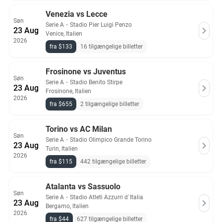
Venezia vs Lecce
Søn
Serie A
・
Stadio Pier Luigi Penzo
23 Aug
Venice, Italien
2026
fra $133
16 tilgængelige billetter
Frosinone vs Juventus
Søn
Serie A
・
Stadio Benito Stirpe
23 Aug
Frosinone, Italien
2026
fra $655
2 tilgængelige billetter
Torino vs AC Milan
Søn
Serie A
・
Stadio Olimpico Grande Torino
23 Aug
Turin, Italien
2026
fra $115
442 tilgængelige billetter
Atalanta vs Sassuolo
Søn
Serie A
・
Stadio Atleti Azzurri d`Italia
23 Aug
Bergamo, Italien
2026
fra $44
627 tilgængelige billetter