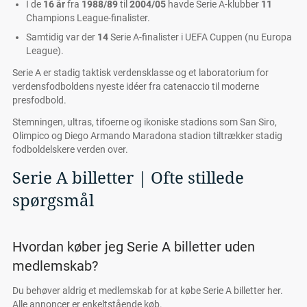
I de
16 år
fra
1988/89
til
2004/05
havde Serie A-klubber
11
Champions League-finalister.
Samtidig var der
14
Serie A-finalister i UEFA Cuppen (nu Europa
League).
Serie A er stadig taktisk verdensklasse og et laboratorium for
verdensfodboldens nyeste idéer fra catenaccio til moderne
presfodbold.
Stemningen, ultras, tifoerne og ikoniske stadions som San Siro,
Olimpico og Diego Armando Maradona stadion tiltrækker stadig
fodboldelskere verden over.
Serie A billetter | Ofte stillede
spørgsmål
Hvordan køber jeg Serie A billetter uden
medlemskab?
Du behøver aldrig et medlemskab for at købe Serie A billetter her.
Alle annoncer er enkeltstående køb.