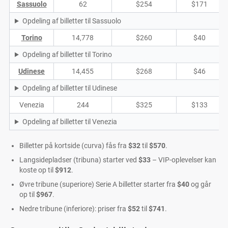
Sassuolo
62
$254
$171
Opdeling af billetter til Sassuolo
Torino
14,778
$260
$40
Opdeling af billetter til Torino
Udinese
14,455
$268
$46
Opdeling af billetter til Udinese
Venezia
244
$325
$133
Opdeling af billetter til Venezia
Billetter på kortside (curva) fås fra
$32
til
$570
.
Langsidepladser (tribuna) starter ved
$33
– VIP-oplevelser kan
koste op til
$912
.
Øvre tribune (superiore) Serie A billetter starter fra
$40
og går
op til
$967
.
Nedre tribune (inferiore): priser fra
$52
til
$741
.