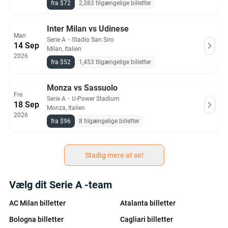
fra $72
2,383 tilgængelige billetter
Inter Milan vs Udinese
Man
Serie A
・
Stadio San Siro
14 Sep
Milan, Italien
2026
fra $52
1,453 tilgængelige billetter
Monza vs Sassuolo
Fre
Serie A
・
U-Power Stadium
18 Sep
Monza, Italien
2026
fra $96
8 tilgængelige billetter
Stadig mere at se!
Vælg dit Serie A -team
AC Milan billetter
Atalanta billetter
Bologna billetter
Cagliari billetter