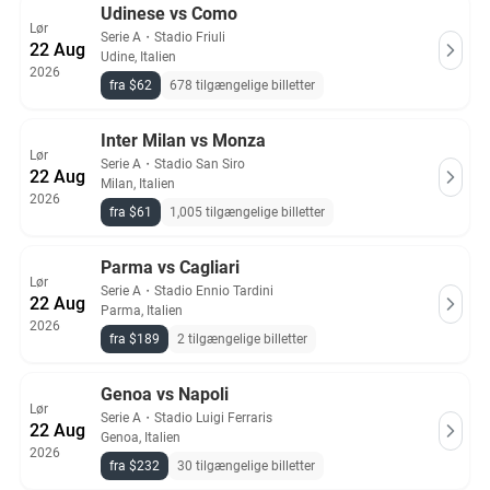
Udinese vs Como
Alle Serie A billetter på Ticket-Compare.com er ægte og
Lør
kommer fra forhåndsgodkendte sælgere, der tilbyder 100%
Serie A
・
Stadio Friuli
22 Aug
Udine, Italien
garanti.
2026
fra $62
678 tilgængelige billetter
Inter Milan vs Monza
Lør
Serie A
・
Stadio San Siro
22 Aug
Milan, Italien
2026
fra $61
1,005 tilgængelige billetter
Parma vs Cagliari
Lør
Serie A
・
Stadio Ennio Tardini
22 Aug
Parma, Italien
2026
fra $189
2 tilgængelige billetter
Genoa vs Napoli
Lør
Serie A
・
Stadio Luigi Ferraris
22 Aug
Genoa, Italien
2026
fra $232
30 tilgængelige billetter