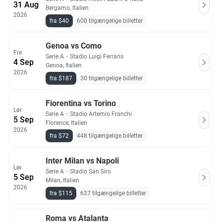
31 Aug
Bergamo, Italien
2026
fra $40
600 tilgængelige billetter
Genoa vs Como
Fre
Serie A
・
Stadio Luigi Ferraris
4 Sep
Genoa, Italien
2026
fra $187
30 tilgængelige billetter
Fiorentina vs Torino
Lør
Serie A
・
Stadio Artemio Franchi
5 Sep
Florence, Italien
2026
fra $72
448 tilgængelige billetter
Inter Milan vs Napoli
Lør
Serie A
・
Stadio San Siro
5 Sep
Milan, Italien
2026
fra $115
637 tilgængelige billetter
Roma vs Atalanta