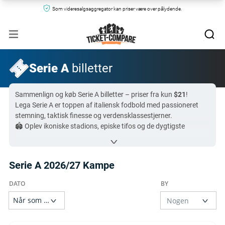
Som videresalgsaggregator kan priser være over pålydende.
Serie A
billetter
Sammenlign og køb Serie A billetter – priser fra kun
$21
!
Lega Serie A er toppen af italiensk fodbold med passioneret
stemning, taktisk finesse og verdensklassestjerner.
🏟️ Oplev ikoniske stadions, episke tifos og de dygtigste
trænere samlet ét sted.
Lige nu er Serie A billetter ekstra populære til
Napoli mod
Bologna
på
$108
.
Serie A 2026/27 Kampe
Vi sammenligner billetter på tværs af de mest betroede
markeder og officielle agenter, og tilbyder
246,486
Serie A
billetter – én samlet platform til alle hold!
Alle sælgere giver 100% garanti, så du skal bare fokusere på
kampen!