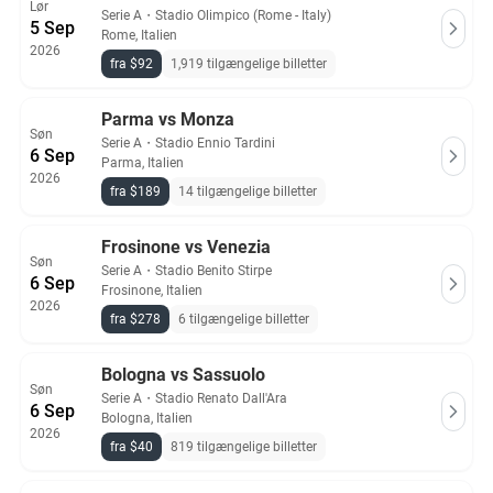
Lør
Serie A
・
Stadio Olimpico (Rome - Italy)
5 Sep
Rome, Italien
2026
fra $92
1,919 tilgængelige billetter
Parma vs Monza
Søn
Serie A
・
Stadio Ennio Tardini
6 Sep
Parma, Italien
2026
fra $189
14 tilgængelige billetter
Frosinone vs Venezia
Søn
Serie A
・
Stadio Benito Stirpe
6 Sep
Frosinone, Italien
2026
fra $278
6 tilgængelige billetter
Bologna vs Sassuolo
Søn
Serie A
・
Stadio Renato Dall'Ara
6 Sep
Bologna, Italien
2026
fra $40
819 tilgængelige billetter