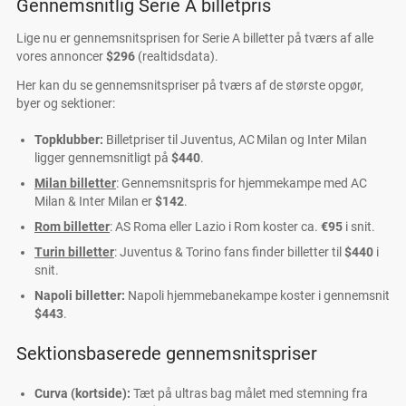
Gennemsnitlig Serie A billetpris
Lige nu er gennemsnitsprisen for Serie A billetter på tværs af alle
vores annoncer
$296
(realtidsdata).
Her kan du se gennemsnitspriser på tværs af de største opgør,
byer og sektioner:
Topklubber:
Billetpriser til Juventus, AC Milan og Inter Milan
ligger gennemsnitligt på
$440
.
Milan billetter
: Gennemsnitspris for hjemmekampe med AC
Milan & Inter Milan er
$142
.
Rom billetter
: AS Roma eller Lazio i Rom koster ca.
€⁠95
i snit.
Turin billetter
: Juventus & Torino fans finder billetter til
$440
i
snit.
Napoli billetter:
Napoli hjemmebanekampe koster i gennemsnit
$443
.
Sektionsbaserede gennemsnitspriser
Curva (kortside):
Tæt på ultras bag målet med stemning fra