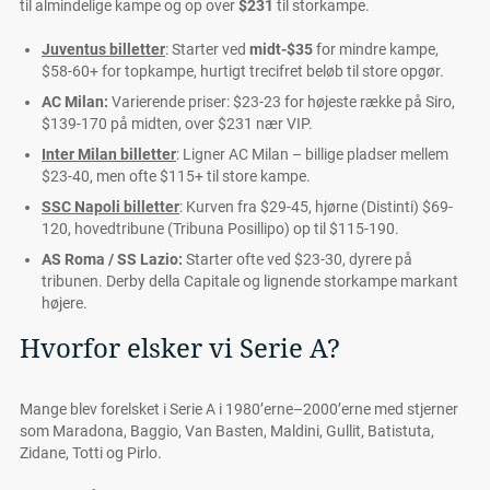
til almindelige kampe og op over
$231
til storkampe.
Juventus billetter
: Starter ved
midt-$35
for mindre kampe,
$58-60+ for topkampe, hurtigt trecifret beløb til store opgør.
AC Milan:
Varierende priser: $23-23 for højeste række på Siro,
$139-170 på midten, over $231 nær VIP.
Inter Milan billetter
: Ligner AC Milan – billige pladser mellem
$23-40, men ofte $115+ til store kampe.
SSC Napoli billetter
: Kurven fra $29-45, hjørne (Distinti) $69-
120, hovedtribune (Tribuna Posillipo) op til $115-190.
AS Roma / SS Lazio:
Starter ofte ved $23-30, dyrere på
tribunen. Derby della Capitale og lignende storkampe markant
højere.
Hvorfor elsker vi Serie A?
Mange blev forelsket i Serie A i 1980’erne–2000’erne med stjerner
som Maradona, Baggio, Van Basten, Maldini, Gullit, Batistuta,
Zidane, Totti og Pirlo.