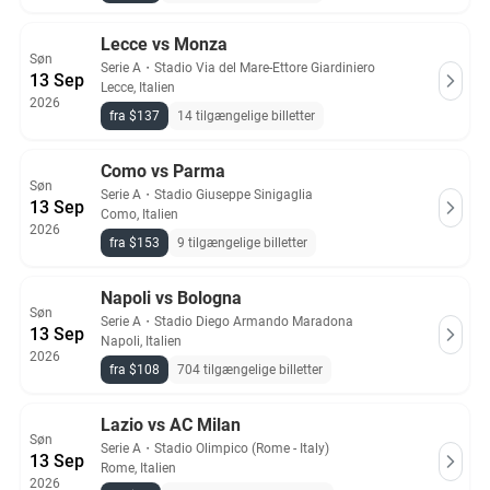
Lecce vs Monza
Søn
Serie A
・
Stadio Via del Mare-Ettore Giardiniero
13 Sep
Lecce, Italien
2026
fra $137
14 tilgængelige billetter
Como vs Parma
Søn
Serie A
・
Stadio Giuseppe Sinigaglia
13 Sep
Como, Italien
2026
fra $153
9 tilgængelige billetter
Napoli vs Bologna
Søn
Serie A
・
Stadio Diego Armando Maradona
13 Sep
Napoli, Italien
2026
fra $108
704 tilgængelige billetter
Lazio vs AC Milan
Søn
Serie A
・
Stadio Olimpico (Rome - Italy)
13 Sep
Rome, Italien
2026