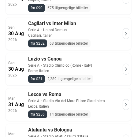
Napoli, Italien
2026
fra $90
675 tilgængelige billetter
Cagliari vs Inter Milan
Søn
Serie A
・
Unipol Domus
30 Aug
Cagliari, Italien
2026
fra $252
63 tilgængelige billetter
Lazio vs Genoa
Søn
Serie A
・
Stadio Olimpico (Rome - Italy)
30 Aug
Rome, Italien
2026
fra $21
2,289 tilgængelige billetter
Lecce vs Roma
Man
Serie A
・
Stadio Via del Mare-Ettore Giardiniero
31 Aug
Lecce, Italien
2026
fra $256
14 tilgængelige billetter
Atalanta vs Bologna
Man
Serie A
・
Stadio Atleti Azzurri d`Italia