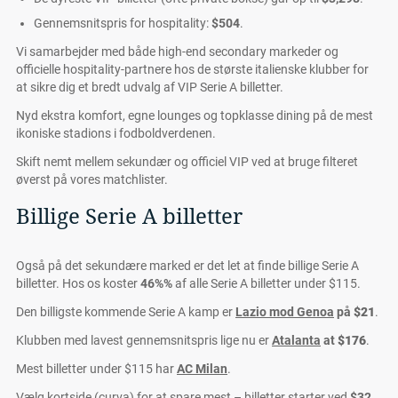
Gennemsnitspris for hospitality:
$504
.
Vi samarbejder med både high-end secondary markeder og
officielle hospitality-partnere hos de største italienske klubber for
at sikre dig et bredt udvalg af VIP Serie A billetter.
Nyd ekstra komfort, egne lounges og topklasse dining på de mest
ikoniske stadions i fodboldverdenen.
Skift nemt mellem sekundær og officiel VIP ved at bruge filteret
øverst på vores matchlister.
Billige Serie A billetter
Også på det sekundære marked er det let at finde billige Serie A
billetter. Hos os koster
46%%
af alle Serie A billetter under $115.
Den billigste kommende Serie A kamp er
Lazio mod Genoa
på
$21
.
Klubben med lavest gennemsnitspris lige nu er
Atalanta
at
$176
.
Mest billetter under $115 har
AC Milan
.
Vælg kortside (curva) for at spare mest – billetter starter ved
$32
.