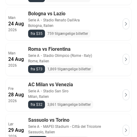
Bologna vs Lazio
Man
Serie A
・
Stadio Renato Dall'Ara
24 Aug
Bologna, Italien
2026
fra $35
759 tilgængelige billetter
Roma vs Fiorentina
Man
Serie A
・
Stadio Olimpico (Rome - Italy)
24 Aug
Rome, Italien
2026
fra $73
1,869 tilgængelige billetter
AC Milan vs Venezia
Fre
Serie A
・
Stadio San Siro
28 Aug
Milan, Italien
2026
fra $32
3,861 tilgængelige billetter
Sassuolo vs Torino
Lør
Serie A
・
MAPEI Stadium - Città del Tricolore
29 Aug
Sassuolo, Italien
2026