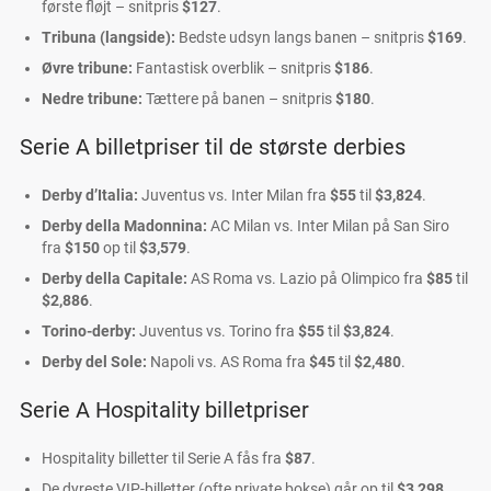
første fløjt – snitpris
$127
.
Tribuna (langside):
Bedste udsyn langs banen – snitpris
$169
.
Øvre tribune:
Fantastisk overblik – snitpris
$186
.
Nedre tribune:
Tættere på banen – snitpris
$180
.
Serie A billetpriser til de største derbies
Derby d’Italia:
Juventus vs. Inter Milan fra
$55
til
$3,824
.
Derby della Madonnina:
AC Milan vs. Inter Milan på San Siro
fra
$150
op til
$3,579
.
Derby della Capitale:
AS Roma vs. Lazio på Olimpico fra
$85
til
$2,886
.
Torino-derby:
Juventus vs. Torino fra
$55
til
$3,824
.
Derby del Sole:
Napoli vs. AS Roma fra
$45
til
$2,480
.
Serie A Hospitality billetpriser
Hospitality billetter til Serie A fås fra
$87
.
De dyreste VIP-billetter (ofte private bokse) går op til
$3,298
.