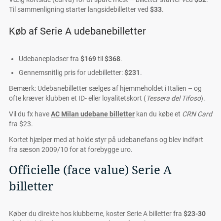
Til sammenligning starter langsidebilletter ved
$33
.
Køb af Serie A udebanebilletter
Udebanepladser fra
$169
til
$368
.
Gennemsnitlig pris for udebilletter:
$231
.
Bemærk: Udebanebilletter sælges af hjemmeholdet i Italien – og
ofte kræver klubben et ID- eller loyalitetskort (
Tessera del Tifoso
).
Vil du fx have
AC Milan udebane billetter
kan du købe et
CRN Card
fra $23.
Kortet hjælper med at holde styr på udebanefans og blev indført
fra sæson 2009/10 for at forebygge uro.
Officielle (face value) Serie A
billetter
Køber du direkte hos klubberne, koster Serie A billetter fra
$23-30