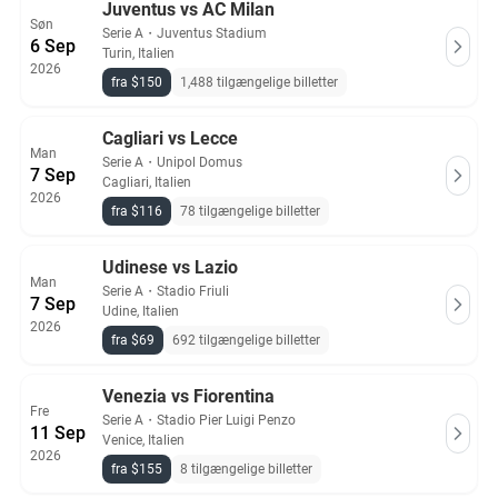
Juventus vs AC Milan
Søn
Serie A
・
Juventus Stadium
6 Sep
Turin, Italien
2026
fra $150
1,488 tilgængelige billetter
Cagliari vs Lecce
Man
Serie A
・
Unipol Domus
7 Sep
Cagliari, Italien
2026
fra $116
78 tilgængelige billetter
Udinese vs Lazio
Man
Serie A
・
Stadio Friuli
7 Sep
Udine, Italien
2026
fra $69
692 tilgængelige billetter
Venezia vs Fiorentina
Fre
Serie A
・
Stadio Pier Luigi Penzo
11 Sep
Venice, Italien
2026
fra $155
8 tilgængelige billetter