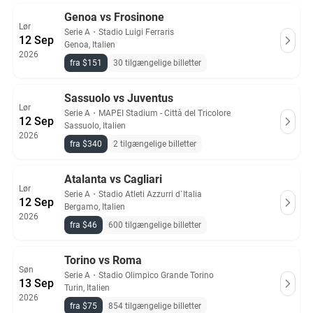
Genoa vs Frosinone
Lør
Serie A
・
Stadio Luigi Ferraris
12 Sep
Genoa, Italien
2026
fra $151
30 tilgængelige billetter
Sassuolo vs Juventus
Lør
Serie A
・
MAPEI Stadium - Città del Tricolore
12 Sep
Sassuolo, Italien
2026
fra $340
2 tilgængelige billetter
Atalanta vs Cagliari
Lør
Serie A
・
Stadio Atleti Azzurri d`Italia
12 Sep
Bergamo, Italien
2026
fra $46
600 tilgængelige billetter
Torino vs Roma
Søn
Serie A
・
Stadio Olimpico Grande Torino
13 Sep
Turin, Italien
2026
fra $75
854 tilgængelige billetter