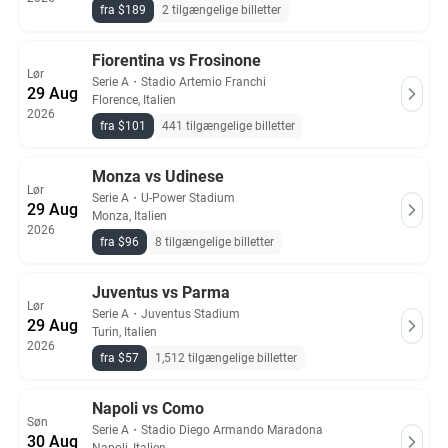
fra $189
2 tilgængelige billetter
Fiorentina vs Frosinone
Lør
Serie A
・
Stadio Artemio Franchi
29 Aug
Florence, Italien
2026
fra $101
441 tilgængelige billetter
Monza vs Udinese
Lør
Serie A
・
U-Power Stadium
29 Aug
Monza, Italien
2026
fra $96
8 tilgængelige billetter
Juventus vs Parma
Lør
Serie A
・
Juventus Stadium
29 Aug
Turin, Italien
2026
fra $57
1,512 tilgængelige billetter
Napoli vs Como
Søn
Serie A
・
Stadio Diego Armando Maradona
30 Aug