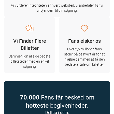
Vi vurderer integriteten af ​​hvert websted, vi anbefaler, før vi
tilføjer dem til din søgning.
Vi Finder Flere
Fans elsker os
Billetter
Over 2,5 millioner fans
stoler på os hvert år for at
Sammenlign alle de bedste
hjælpe dem med at få den
billetsteder med en enkel
bedste aftale om billetter.
søgning
70.000
Fans får besked om
hotteste
begivenheder.
Deltag i dem.