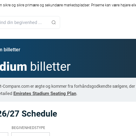
 sikre og sikre primære og sekundære markedspladser. Priserne kan være højere elle
 billetter
adium
billetter
cket-Compare.com er ægte og kommer fra forhåndsgodkendte sælgere, der 
etailed
Emirates Stadium Seating Plan
.
26/27 Schedule