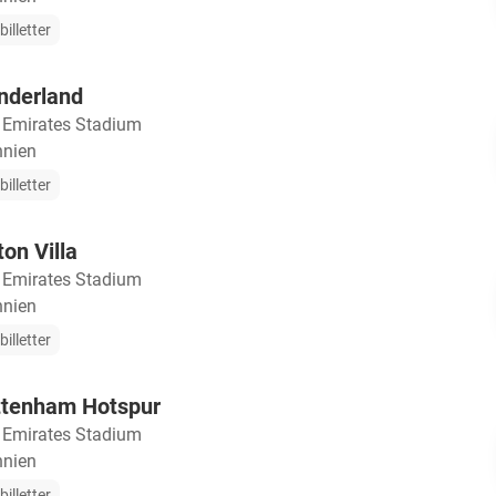
illetter
nderland
・
Emirates Stadium
nnien
illetter
on Villa
・
Emirates Stadium
nnien
illetter
ottenham Hotspur
・
Emirates Stadium
nnien
illetter