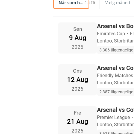
Når som helst
Arsenal vs B
Søn
Emirates Cup
・
E
9 Aug
Lontoo, Storbrita
2026
3,306 tilgængelige b
Arsenal vs C
Ons
Friendly Matches
12 Aug
Lontoo, Storbrita
2026
2,387 tilgængelige b
Arsenal vs Co
Fre
Premier League
21 Aug
Lontoo, Storbrita
2026
8,678 tilgængelige b