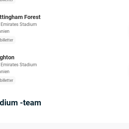
ttingham Forest
・
Emirates Stadium
nnien
illetter
ighton
・
Emirates Stadium
nnien
illetter
adium -team