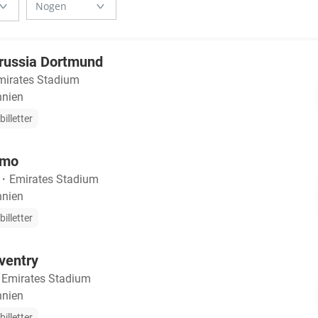
orussia Dortmund
mirates Stadium
nnien
illetter
omo
・
Emirates Stadium
nnien
illetter
ventry
・
Emirates Stadium
nnien
illetter