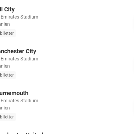
l City
・
Emirates Stadium
nnien
illetter
nchester City
・
Emirates Stadium
nnien
illetter
ournemouth
・
Emirates Stadium
nnien
illetter