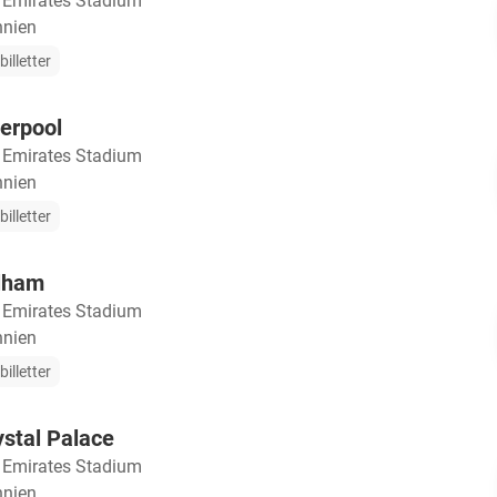
・
Emirates Stadium
nnien
illetter
verpool
・
Emirates Stadium
nnien
illetter
ulham
・
Emirates Stadium
nnien
illetter
ystal Palace
・
Emirates Stadium
nnien