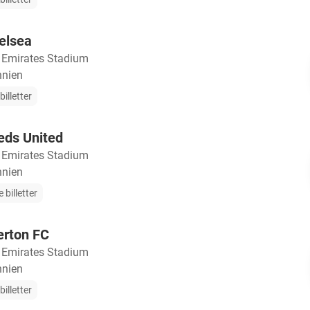
elsea
・
Emirates Stadium
nnien
illetter
eds United
・
Emirates Stadium
nnien
 billetter
erton FC
・
Emirates Stadium
nnien
illetter