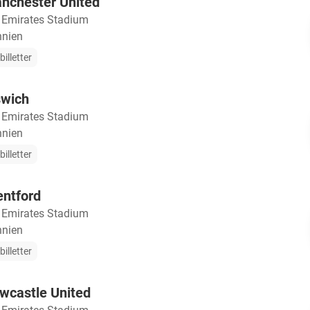
anchester United
・
Emirates Stadium
nnien
illetter
swich
・
Emirates Stadium
nnien
illetter
entford
・
Emirates Stadium
nnien
illetter
wcastle United