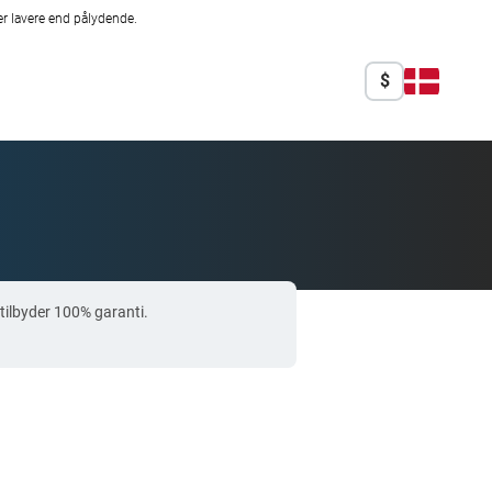
r lavere end pålydende.
$
tilbyder 100% garanti.