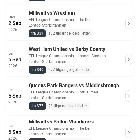
Millwall vs Wrexham
Ons
EFL League Championship
・
The Den
2 Sep
Lontoo, Storbritannien
2026
fra $39
172 tilgængelige billetter
West Ham United vs Derby County
Lør
EFL League Championship
・
London Stadium
5 Sep
Lontoo, Storbritannien
2026
fra $40
277 tilgængelige billetter
Queens Park Rangers vs Middlesbrough
Lør
EFL League Championship
・
Loftus Road
5 Sep
Lontoo, Storbritannien
2026
fra $77
28 tilgængelige billetter
Millwall vs Bolton Wanderers
Lør
EFL League Championship
・
The Den
5 Sep
Lontoo, Storbritannien
2026