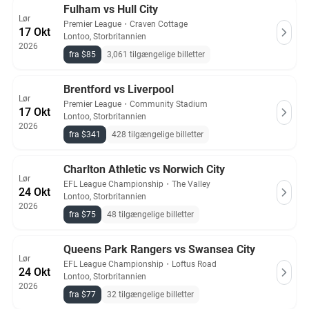
Fulham vs Hull City
Lør
Premier League
・
Craven Cottage
17 Okt
Lontoo, Storbritannien
2026
fra $85
3,061 tilgængelige billetter
Brentford vs Liverpool
Lør
Premier League
・
Community Stadium
17 Okt
Lontoo, Storbritannien
2026
fra $341
428 tilgængelige billetter
Charlton Athletic vs Norwich City
Lør
EFL League Championship
・
The Valley
24 Okt
Lontoo, Storbritannien
2026
fra $75
48 tilgængelige billetter
Queens Park Rangers vs Swansea City
Lør
EFL League Championship
・
Loftus Road
24 Okt
Lontoo, Storbritannien
2026
fra $77
32 tilgængelige billetter