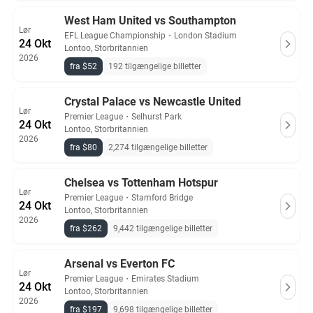
West Ham United vs Southampton
Lør
EFL League Championship
・
London Stadium
24 Okt
Lontoo, Storbritannien
2026
fra $52
192 tilgængelige billetter
Crystal Palace vs Newcastle United
Lør
Premier League
・
Selhurst Park
24 Okt
Lontoo, Storbritannien
2026
fra $80
2,274 tilgængelige billetter
Chelsea vs Tottenham Hotspur
Lør
Premier League
・
Stamford Bridge
24 Okt
Lontoo, Storbritannien
2026
fra $262
9,442 tilgængelige billetter
Arsenal vs Everton FC
Lør
Premier League
・
Emirates Stadium
24 Okt
Lontoo, Storbritannien
2026
fra $197
9,698 tilgængelige billetter