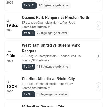
2026
fra $471
76 tilgængelige billetter
Queens Park Rangers vs Preston North
Lør
EFL League Championship
・
Loftus Road
19 Sep
Lontoo, Storbritannien
2026
fra $90
22 tilgængelige billetter
West Ham United vs Queens Park
Rangers
Fre
9 Okt
EFL League Championship
・
London Stadium
Lontoo, Storbritannien
2026
fra $47
188 tilgængelige billetter
Charlton Athletic vs Bristol City
Lør
EFL League Championship
・
The Valley
10 Okt
Lontoo, Storbritannien
2026
fra $75
48 tilgængelige billetter
Millwall vs Swansea City