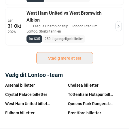
West Ham United vs West Bromwich
Albion
Lør
31 Okt
EFL League Championship
・
London Stadium
Lontoo, Storbritannien
2026
fra $35
259 tilgængelige billetter
Stadig mere at se!
Vælg dit Lontoo -team
Arsenal billetter
Chelsea billetter
Crystal Palace billetter
Tottenham Hotspur billetter
West Ham United billetter
Queens Park Rangers billetter
Fulham billetter
Brentford billetter
Millwall billetter
Charlton Athletic billetter