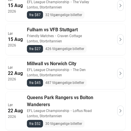
EFL League Championship
・
The Valley
15 Aug
Lontoo, Storbritannien
2026
fra $87
32 tilgængelige billetter
Fulham vs VFB Stuttgart
Lør
Friendly Matches
・
Craven Cottage
15 Aug
Lontoo, Storbritannien
2026
fra $27
426 tilgængelige billetter
Millwall vs Norwich City
Lør
EFL League Championship
・
The Den
22 Aug
Lontoo, Storbritannien
2026
fra $45
487 tilgængelige billetter
Queens Park Rangers vs Bolton
Wanderers
Lør
22 Aug
EFL League Championship
・
Loftus Road
Lontoo, Storbritannien
2026
fra $52
30 tilgængelige billetter