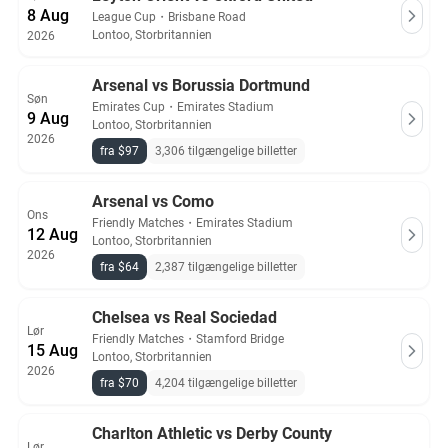
8 Aug
League Cup
・
Brisbane Road
Lontoo, Storbritannien
2026
Arsenal vs Borussia Dortmund
Søn
Emirates Cup
・
Emirates Stadium
9 Aug
Lontoo, Storbritannien
2026
fra $97
3,306 tilgængelige billetter
Arsenal vs Como
Ons
Friendly Matches
・
Emirates Stadium
12 Aug
Lontoo, Storbritannien
2026
fra $64
2,387 tilgængelige billetter
Chelsea vs Real Sociedad
Lør
Friendly Matches
・
Stamford Bridge
15 Aug
Lontoo, Storbritannien
2026
fra $70
4,204 tilgængelige billetter
Charlton Athletic vs Derby County
Lør