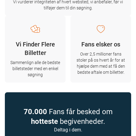
Vi vurderer integriteten af ​​hvert websted, vi anbefaler, før vi
tilføjer dem til din søgning.
Vi Finder Flere
Fans elsker os
Billetter
Over 2,5 millioner fans
stoler på os hvert år for at
Sammenlign alle de bedste
hjælpe dem med at få den
billetsteder med en enkel
bedste aftale om billetter.
søgning
70.000
Fans får besked om
hotteste
begivenheder.
Deltag i dem.