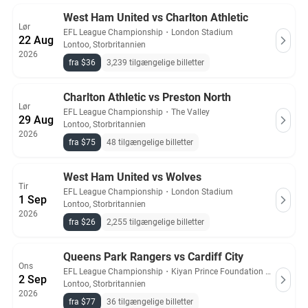
West Ham United vs Charlton Athletic
Lør
EFL League Championship
・
London Stadium
22 Aug
Lontoo, Storbritannien
2026
fra $36
3,239 tilgængelige billetter
Charlton Athletic vs Preston North
Lør
EFL League Championship
・
The Valley
29 Aug
Lontoo, Storbritannien
2026
fra $75
48 tilgængelige billetter
West Ham United vs Wolves
Tir
EFL League Championship
・
London Stadium
1 Sep
Lontoo, Storbritannien
2026
fra $26
2,255 tilgængelige billetter
Queens Park Rangers vs Cardiff City
Ons
EFL League Championship
・
Kiyan Prince Foundation Stadium
2 Sep
Lontoo, Storbritannien
2026
fra $77
36 tilgængelige billetter