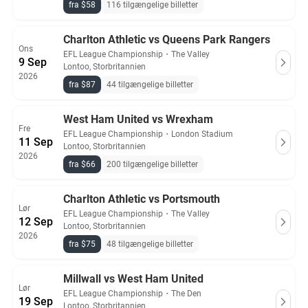
fra $58
116 tilgængelige billetter
Charlton Athletic vs Queens Park Rangers
Ons
EFL League Championship
・
The Valley
9 Sep
Lontoo, Storbritannien
2026
fra $87
44 tilgængelige billetter
West Ham United vs Wrexham
Fre
EFL League Championship
・
London Stadium
11 Sep
Lontoo, Storbritannien
2026
fra $66
200 tilgængelige billetter
Charlton Athletic vs Portsmouth
Lør
EFL League Championship
・
The Valley
12 Sep
Lontoo, Storbritannien
2026
fra $75
48 tilgængelige billetter
Millwall vs West Ham United
Lør
EFL League Championship
・
The Den
19 Sep
Lontoo, Storbritannien