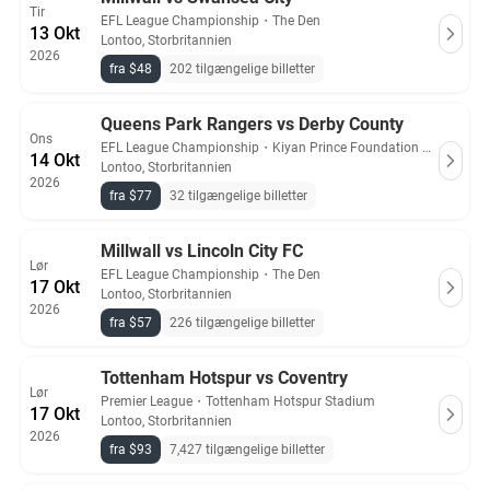
Tir
EFL League Championship
・
The Den
13 Okt
Lontoo, Storbritannien
2026
fra $48
202 tilgængelige billetter
Queens Park Rangers vs Derby County
Ons
EFL League Championship
・
Kiyan Prince Foundation Stadium
14 Okt
Lontoo, Storbritannien
2026
fra $77
32 tilgængelige billetter
Millwall vs Lincoln City FC
Lør
EFL League Championship
・
The Den
17 Okt
Lontoo, Storbritannien
2026
fra $57
226 tilgængelige billetter
Tottenham Hotspur vs Coventry
Lør
Premier League
・
Tottenham Hotspur Stadium
17 Okt
Lontoo, Storbritannien
2026
fra $93
7,427 tilgængelige billetter