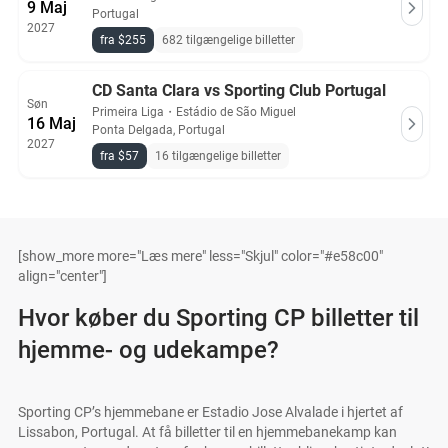
9 Maj
Portugal
2027
fra $255
682 tilgængelige billetter
CD Santa Clara vs Sporting Club Portugal
Søn
Primeira Liga
・
Estádio de São Miguel
16 Maj
Ponta Delgada, Portugal
2027
fra $57
16 tilgængelige billetter
[show_more more="Læs mere" less="Skjul" color="#e58c00"
align="center"]
Hvor køber du Sporting CP billetter til
hjemme- og udekampe?
Sporting CP’s hjemmebane er Estadio Jose Alvalade i hjertet af
Lissabon, Portugal. At få billetter til en hjemmebanekamp kan