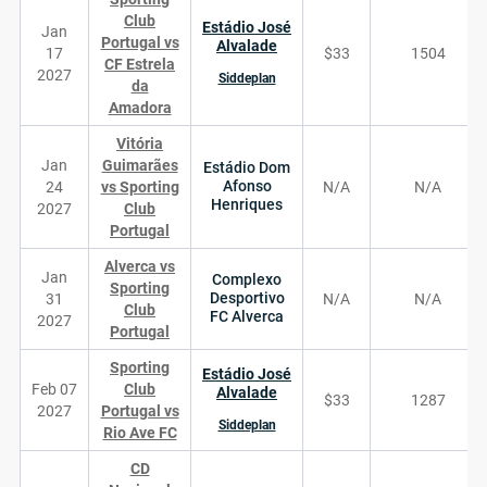
Club
Estádio José
Jan
Portugal vs
Alvalade
17
$33
1504
CF Estrela
2027
Siddeplan
da
Amadora
Vitória
Jan
Guimarães
Estádio Dom
Afonso
24
vs Sporting
N/A
N/A
Henriques
2027
Club
Portugal
Alverca vs
Jan
Complexo
Sporting
Desportivo
31
N/A
N/A
Club
FC Alverca
2027
Portugal
Sporting
Estádio José
Feb 07
Club
Alvalade
$33
1287
2027
Portugal vs
Siddeplan
Rio Ave FC
CD