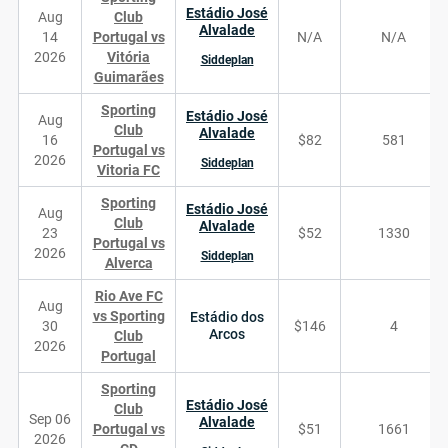
Estádio José
Aug
Club
Alvalade
14
Portugal vs
N/A
N/A
2026
Vitória
Siddeplan
Guimarães
Sporting
Estádio José
Aug
Club
Alvalade
16
$82
581
Portugal vs
2026
Siddeplan
Vitoria FC
Sporting
Estádio José
Aug
Club
Alvalade
23
$52
1330
Portugal vs
2026
Siddeplan
Alverca
Rio Ave FC
Aug
vs Sporting
Estádio dos
30
$146
4
Arcos
Club
2026
Portugal
Sporting
Estádio José
Club
Sep 06
Alvalade
Portugal vs
$51
1661
2026