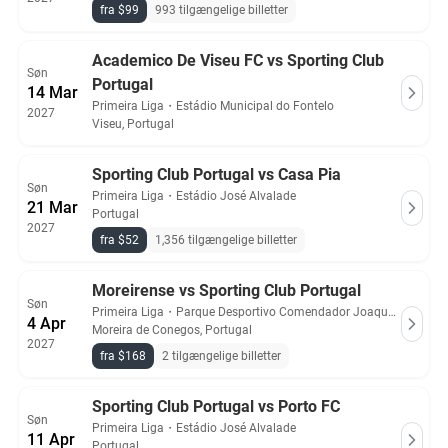
fra $99
993 tilgængelige billetter
Academico De Viseu FC vs Sporting Club
Søn
Portugal
14 Mar
Primeira Liga
・
Estádio Municipal do Fontelo
2027
Viseu, Portugal
Sporting Club Portugal vs Casa Pia
Søn
Primeira Liga
・
Estádio José Alvalade
21 Mar
Portugal
2027
fra $52
1,356 tilgængelige billetter
Moreirense vs Sporting Club Portugal
Søn
Primeira Liga
・
Parque Desportivo Comendador Joaquim de Almeida Freitas
4 Apr
Moreira de Conegos, Portugal
2027
fra $168
2 tilgængelige billetter
Sporting Club Portugal vs Porto FC
Søn
Primeira Liga
・
Estádio José Alvalade
11 Apr
Portugal