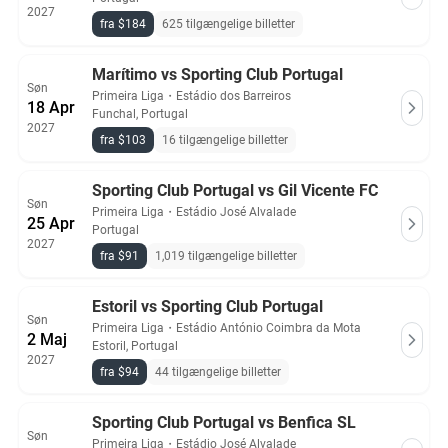
2027
fra $184
625 tilgængelige billetter
Marítimo vs Sporting Club Portugal
Søn
Primeira Liga
・
Estádio dos Barreiros
18 Apr
Funchal, Portugal
2027
fra $103
16 tilgængelige billetter
Sporting Club Portugal vs Gil Vicente FC
Søn
Primeira Liga
・
Estádio José Alvalade
25 Apr
Portugal
2027
fra $91
1,019 tilgængelige billetter
Estoril vs Sporting Club Portugal
Søn
Primeira Liga
・
Estádio António Coimbra da Mota
2 Maj
Estoril, Portugal
2027
fra $94
44 tilgængelige billetter
Sporting Club Portugal vs Benfica SL
Søn
Primeira Liga
・
Estádio José Alvalade