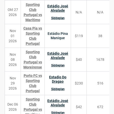
Sporting
Estádio José
Okt 27
Club
Alvalade
N/A
N/A
2026
Portugal vs
Siddeplan
Marítimo
Casa Pia vs
Nov
Sporting
Estádio Pina
01
$119
38
Manique
Club
2026
Portugal
Sporting
Estádio José
Nov
Club
Alvalade
08
$40
1678
Portugal vs
2026
Siddeplan
Moreirense
Porto FC vs
Estadio Do
Nov
Sporting
Dragao
29
$230
516
Club
2026
Siddeplan
Portugal
Sporting
Estádio José
Dec 06
Club
Alvalade
$42
672
2026
Portugal vs
Siddeplan