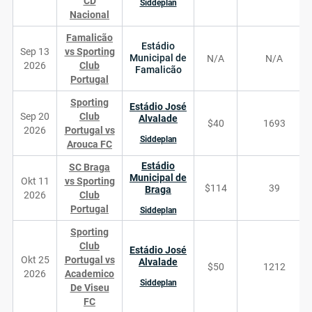
CD
Siddeplan
Nacional
Famalicão
Estádio
Sep 13
vs Sporting
Municipal de
N/A
N/A
2026
Club
Famalicão
Portugal
Sporting
Estádio José
Sep 20
Club
Alvalade
$40
1693
2026
Portugal vs
Siddeplan
Arouca FC
Estádio
SC Braga
Municipal de
Okt 11
vs Sporting
$114
39
Braga
2026
Club
Portugal
Siddeplan
Sporting
Club
Estádio José
Okt 25
Portugal vs
Alvalade
$50
1212
2026
Academico
Siddeplan
De Viseu
FC