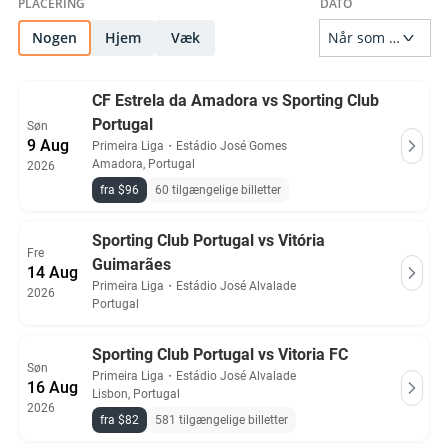
Nogen
Hjem
Væk
CF Estrela da Amadora vs Sporting Club
Portugal
Søn
9 Aug
Primeira Liga
・
Estádio José Gomes
Amadora, Portugal
2026
fra $96
60 tilgængelige billetter
Sporting Club Portugal vs Vitória
Fre
Guimarães
14 Aug
Primeira Liga
・
Estádio José Alvalade
2026
Portugal
Sporting Club Portugal vs Vitoria FC
Søn
Primeira Liga
・
Estádio José Alvalade
16 Aug
Lisbon, Portugal
2026
fra $82
581 tilgængelige billetter