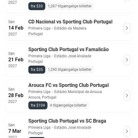
2027
fra $33
1,287 tilgængelige billetter
CD Nacional vs Sporting Club Portugal
Søn
14 Feb
Primeira Liga
・
Estádio da Madeira
Portugal
2027
Sporting Club Portugal vs Famalicão
Søn
Primeira Liga
・
Estádio José Alvalade
21 Feb
Portugal
2027
fra $35
1,290 tilgængelige billetter
Arouca FC vs Sporting Club Portugal
Søn
Primeira Liga
・
Estádio Municipal de Arouca
28 Feb
Arouca, Portugal
2027
fra $104
4 tilgængelige billetter
Sporting Club Portugal vs SC Braga
Søn
Primeira Liga
・
Estádio José Alvalade
7 Mar
Portugal
2027