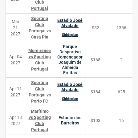
Club
Portugal
Sporting
Estádio José
Mar
Club
Alvalade
21
$52
1356
Portugal vs
2027
Siddeplan
Casa Pia
Parque
Moreirense
Desportivo
Apr 04
vs Sporting
Comendador
$168
2
Joaquim de
2027
Club
Almeida
Portugal
Freitas
Sporting
Estádio José
Apr 11
Club
Alvalade
$184
625
2027
Portugal vs
Siddeplan
Porto FC
Marítimo
Apr 18
vs Sporting
Estádio dos
$103
16
Barreiros
2027
Club
Portugal