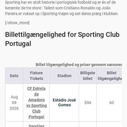
Sporting har en stolt historie i portugisisk fodbold og er én af de
berømte 'de tre store'. Talent som Cristiano Ronaldo og João
Pereira er vokset op i Sporting-trøjen og sat deres præg i klubben.
[/show_more]
Billettilgængelighed for Sporting Club
Portugal
Billet tilgængelighed og priser gennem sæsonen
Fixture
Billigste
Billet
Dato
Stadion
Tickets
billet
tilgængelighed
CF Estrela
da
Aug
Amadora
Estádio José
09
$96
60
Gomes
vs Sporting
2026
Club
Portugal
Sporting