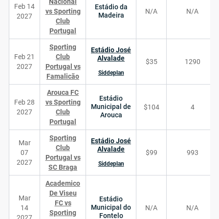
Nacional
Feb 14
Estádio da
vs Sporting
N/A
N/A
Madeira
2027
Club
Portugal
Sporting
Estádio José
Feb 21
Club
Alvalade
$35
1290
2027
Portugal vs
Siddeplan
Famalicão
Arouca FC
Estádio
Feb 28
vs Sporting
Municipal de
$104
4
2027
Club
Arouca
Portugal
Sporting
Estádio José
Mar
Club
Alvalade
07
$99
993
Portugal vs
2027
Siddeplan
SC Braga
Academico
De Viseu
Mar
Estádio
FC vs
Municipal do
14
N/A
N/A
Sporting
Fontelo
2027