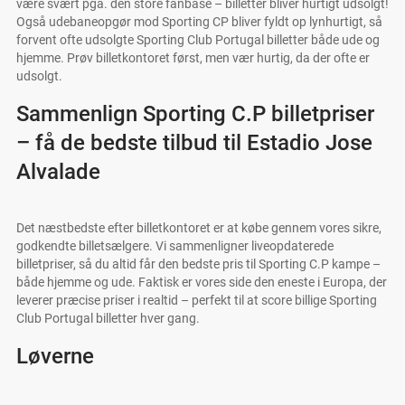
være svært pga. den store fanbase – billetter bliver hurtigt udsolgt!
Også udebaneopgør mod Sporting CP bliver fyldt op lynhurtigt, så
forvent ofte udsolgte Sporting Club Portugal billetter både ude og
hjemme. Prøv billetkontoret først, men vær hurtig, da der ofte er
udsolgt.
Sammenlign Sporting C.P billetpriser
– få de bedste tilbud til Estadio Jose
Alvalade
Det næstbedste efter billetkontoret er at købe gennem vores sikre,
godkendte billetsælgere. Vi sammenligner liveopdaterede
billetpriser, så du altid får den bedste pris til Sporting C.P kampe –
både hjemme og ude. Faktisk er vores side den eneste i Europa, der
leverer præcise priser i realtid – perfekt til at score billige Sporting
Club Portugal billetter hver gang.
Løverne