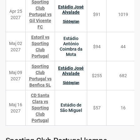
Sporting
Estádio José
Club
Apr 25
Alvalade
Portugal vs
$91
1019
2027
Gil Vicente
Siddeplan
FC
Estoril vs
Estádio
Maj 02
Sporting
António
$94
44
Coimbra da
2027
Club
Mota
Portugal
Sporting
Estádio José
Maj 09
Club
Alvalade
$255
682
2027
Portugal vs
Siddeplan
Benfica SL
CD Santa
Clara vs
Maj 16
Estádio de
Sporting
$57
16
São Miguel
2027
Club
Portugal