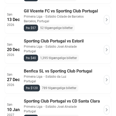
Gil Vicente FC vs Sporting Club Portugal
Søn
Primeira Liga
・
Estádio Cidade de Barcelos
13 Dec
Barcelos, Portugal
2026
fra $57
52 tilgængelige billetter
Sporting Club Portugal vs Estoril
Søn
Primeira Liga
・
Estádio José Alvalade
20 Dec
Portugal
2026
fra $40
1,395 tilgængelige billetter
Benfica SL vs Sporting Club Portugal
Søn
Primeira Liga
・
Estádio da Luz
27 Dec
Portugal
2026
fra $120
789 tilgængelige billetter
Sporting Club Portugal vs CD Santa Clara
Søn
Primeira Liga
・
Estádio José Alvalade
10 Jan
Portugal
2027