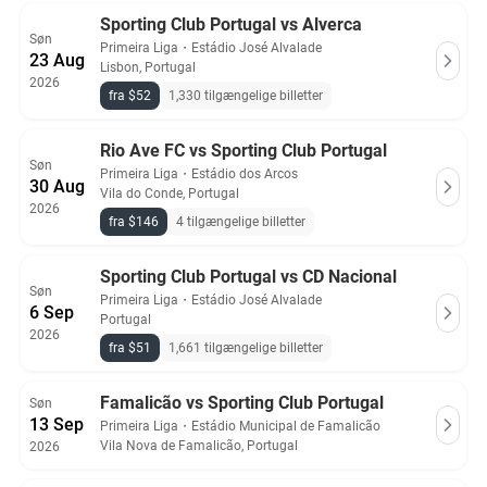
Sporting Club Portugal vs Alverca
Søn
Primeira Liga
・
Estádio José Alvalade
23 Aug
Lisbon, Portugal
2026
fra $52
1,330 tilgængelige billetter
Rio Ave FC vs Sporting Club Portugal
Søn
Primeira Liga
・
Estádio dos Arcos
30 Aug
Vila do Conde, Portugal
2026
fra $146
4 tilgængelige billetter
Sporting Club Portugal vs CD Nacional
Søn
Primeira Liga
・
Estádio José Alvalade
6 Sep
Portugal
2026
fra $51
1,661 tilgængelige billetter
Famalicão vs Sporting Club Portugal
Søn
13 Sep
Primeira Liga
・
Estádio Municipal de Famalicão
Vila Nova de Famalicão, Portugal
2026