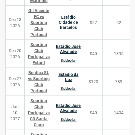
Marítimo
Gil Vicente
FC vs
Estádio
Dec 13
Cidade de
Sporting
$57
52
2026
Barcelos
Club
Portugal
Sporting
Estádio José
Dec 20
Club
Alvalade
$40
1395
2026
Portugal vs
Siddeplan
Estoril
Benfica SL
Estádio da
Dec 27
vs Sporting
Luz
$120
789
2026
Club
Siddeplan
Portugal
Sporting
Estádio José
Jan
Club
Alvalade
10
Portugal vs
$40
1404
2027
CD Santa
Siddeplan
Clara
Sporting