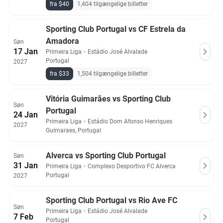
fra $40
1,404 tilgængelige billetter
Sporting Club Portugal vs CF Estrela da
Amadora
Søn
17 Jan
Primeira Liga
・
Estádio José Alvalade
Portugal
2027
fra $33
1,504 tilgængelige billetter
Vitória Guimarães vs Sporting Club
Søn
Portugal
24 Jan
Primeira Liga
・
Estádio Dom Afonso Henriques
2027
Guimaraes, Portugal
Alverca vs Sporting Club Portugal
Søn
31 Jan
Primeira Liga
・
Complexo Desportivo FC Alverca
Portugal
2027
Sporting Club Portugal vs Rio Ave FC
Søn
Primeira Liga
・
Estádio José Alvalade
7 Feb
Portugal