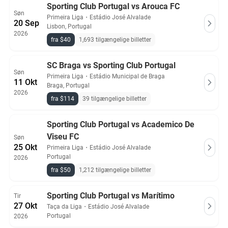
Sporting Club Portugal vs Arouca FC
Søn
Primeira Liga
・
Estádio José Alvalade
20 Sep
Lisbon, Portugal
2026
fra $40
1,693 tilgængelige billetter
SC Braga vs Sporting Club Portugal
Søn
Primeira Liga
・
Estádio Municipal de Braga
11 Okt
Braga, Portugal
2026
fra $114
39 tilgængelige billetter
Sporting Club Portugal vs Academico De
Viseu FC
Søn
25 Okt
Primeira Liga
・
Estádio José Alvalade
Portugal
2026
fra $50
1,212 tilgængelige billetter
Sporting Club Portugal vs Marítimo
Tir
27 Okt
Taça da Liga
・
Estádio José Alvalade
Portugal
2026