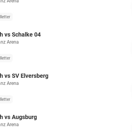
anz Arena
lletter
h vs Schalke 04
anz Arena
lletter
h vs SV Elversberg
anz Arena
lletter
h vs Augsburg
anz Arena