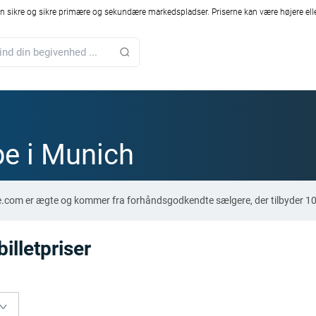
 sikre og sikre primære og sekundære markedspladser. Priserne kan være højere elle
e i Munich
re.com er ægte og kommer fra forhåndsgodkendte sælgere, der tilbyder 1
lletpriser