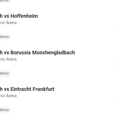
lletter
h vs Hoffenheim
anz Arena
lletter
h vs Borussia Monchengladbach
anz Arena
lletter
 vs Eintracht Frankfurt
anz Arena
lletter