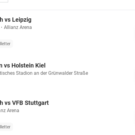
 vs Leipzig
・
Allianz Arena
lletter
vs Holstein Kiel
tisches Stadion an der Grünwalder Straße
 vs VFB Stuttgart
anz Arena
lletter