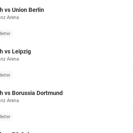
 vs Union Berlin
anz Arena
lletter
 vs Leipzig
anz Arena
lletter
h vs Borussia Dortmund
anz Arena
lletter