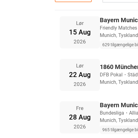
Bayern Munich
Lør
Friendly Matches
15 Aug
Munich, Tyskland
2026
629 tilgængelige bi
Lør
1860 München 
22 Aug
DFB Pokal
・
Städ
Munich, Tyskland
2026
Bayern Munich
Fre
Bundesliga
・
Alli
28 Aug
Munich, Tyskland
2026
965 tilgængelige bi