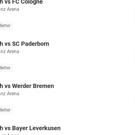
h vs FC Cologne
anz Arena
lletter
h vs SC Paderborn
anz Arena
lletter
h vs Werder Bremen
anz Arena
lletter
h vs Bayer Leverkusen