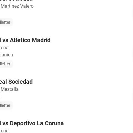
 Martinez Valero
lletter
 vs Atletico Madrid
rena
panien
lletter
eal Sociedad
 Mestalla
n
lletter
 vs Deportivo La Coruna
rena