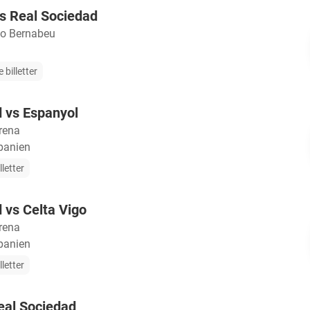
s Real Sociedad
go Bernabeu
 billetter
 vs Espanyol
rena
panien
lletter
 vs Celta Vigo
rena
panien
lletter
eal Sociedad