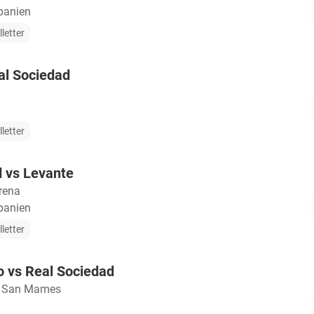
panien
lletter
al Sociedad
lletter
d vs Levante
rena
panien
lletter
ao vs Real Sociedad
o San Mames