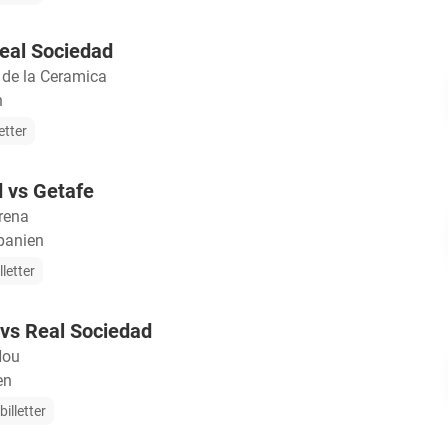
Real Sociedad
 de la Ceramica
n
etter
 vs Getafe
rena
panien
lletter
vs Real Sociedad
Nou
en
illetter