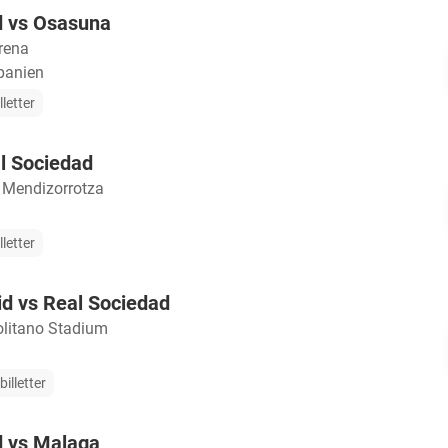
d vs Osasuna
rena
panien
lletter
l Sociedad
 Mendizorrotza
lletter
id vs Real Sociedad
litano Stadium
illetter
d vs Malaga