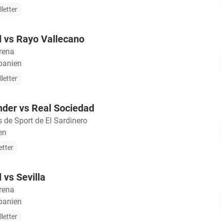
lletter
 vs Rayo Vallecano
rena
panien
lletter
nder vs Real Sociedad
de Sport de El Sardinero
en
etter
 vs Sevilla
rena
panien
lletter