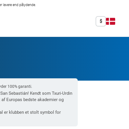
r lavere end pålydende.
$
yder 100% garanti.
San Sebastián! Kendt som Txuri-Urdin
 et af Europas bedste akademier og
l er klubben et stolt symbol for