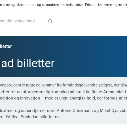
 sikre og sikre primære og sekundære markedspladser. Priserne kan være højere elle
letter
ad billetter
t-Compare.com er ægte og kommer fra forhåndsgodkendte sælgere, der tilb
etter for en uforglemmelig kampdag på smukke Reale Arena midt i 
tradition og innovation – med et ungt, energisk hold, der formes af
ey trofæer og superstjerner som Antoine Griezmann og Mikel Oyarzaba
n: Få Real Sociedad billetter nu!