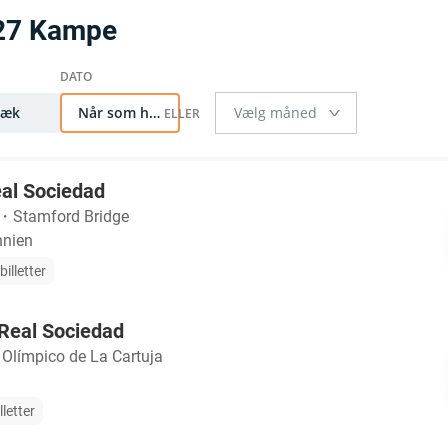
/27 Kampe
Væk
Når som helst
eal Sociedad
・
Stamford Bridge
nnien
illetter
 Real Sociedad
 Olímpico de La Cartuja
lletter