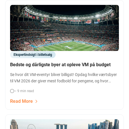
Ekspertindsigt i billetsalg
Bedste og dårligste byer at opleve VM på budget
Se hvor dit VM-eventyr bliver billigst! Opdag hvilke værtsbyer
til VM 2026 der giver mest fodbold for pengene, og hvor
billetter, hoteller og mad er dyrest. Spar stort på din VM-rejse
~ 9 min read
– klik nu!
Read More