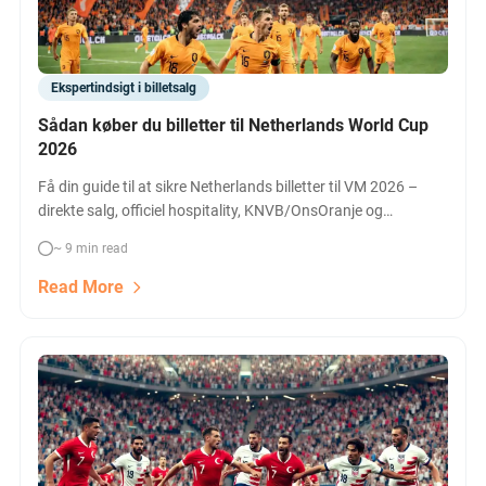
Ekspertindsigt i billetsalg
Sådan køber du billetter til Netherlands World Cup
2026
Få din guide til at sikre Netherlands billetter til VM 2026 –
direkte salg, officiel hospitality, KNVB/OnsOranje og
sammenligning af priser. Se kampprogrammet, køb nu, og
~ 9 min read
oplev Oranje live i USA!
Read More