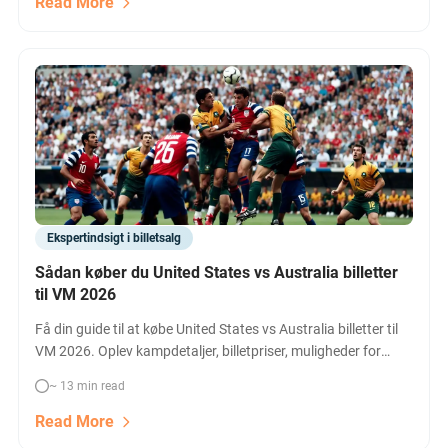
Read More
Ekspertindsigt i billetsalg
Sådan køber du United States vs Australia billetter
til VM 2026
Få din guide til at købe United States vs Australia billetter til
VM 2026. Oplev kampdetaljer, billetpriser, muligheder for
hospitality og direkte sammenligning af alle tilgængelige
~ 13 min read
billetter til storopgøret i Seattle.
Read More