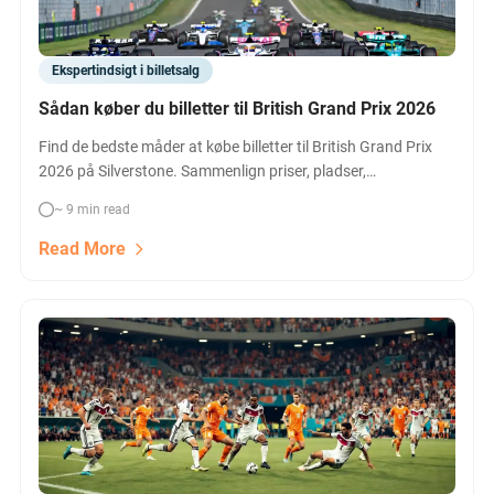
Ekspertindsigt i billetsalg
Sådan køber du billetter til British Grand Prix 2026
Find de bedste måder at købe billetter til British Grand Prix
2026 på Silverstone. Sammenlign priser, pladser,
billetkategorier og få tips til valg af den rette oplevelse –
~ 9 min read
uanset om du går efter lav pris, tribune, VIP eller komplette
pakkeløsninger!
Read More