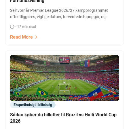
Forhåndsvisning
Se hvornår Premier League 2026/27 kampprogrammet
offentliggøres, vigtige datoer, forventede topopgør, og
hvordan du kan sikre dig Arsenal billetter, Liverpool billetter
~ 12 min read
m.fl. så snart kampene annonceres. Gå ikke glip af de
hotteste kampe – få overblikket her.
Read More
Ekspertindsigt i billetsalg
Sådan køber du billetter til Brazil vs Haiti World Cup
2026