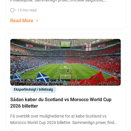
Philadelphia. Sammenlign priser, officielle salgsruter,
hospitality og alle de bedste muligheder for sikre billetter til
~ 13 min read
denne topkamp.
Read More
Ekspertindsigt i billetsalg
Sådan køber du Scotland vs Morocco World Cup
2026 billetter
Få overblik over mulighederne for at købe Scotland vs
Morocco World Cup 2026 billetter. Sammenlign priser, find
officielle salg og sikre dig de bedste pladser til årets