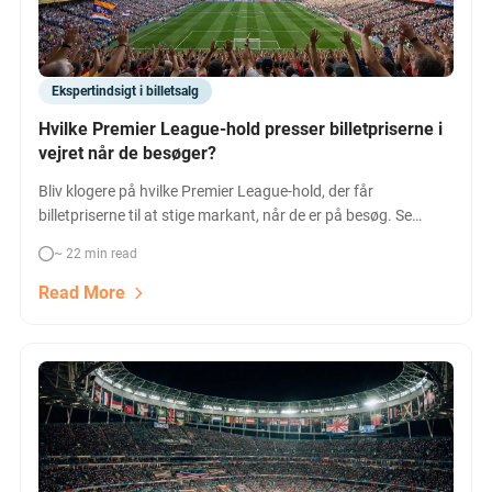
Ekspertindsigt i billetsalg
Hvilke Premier League-hold presser billetpriserne i
vejret når de besøger?
Bliv klogere på hvilke Premier League-hold, der får
billetpriserne til at stige markant, når de er på besøg. Se
topklubbernes indflydelse på hjemmekampenes prissætning
~ 22 min read
og hvordan det påvirker fans og billetkøb.
Read More