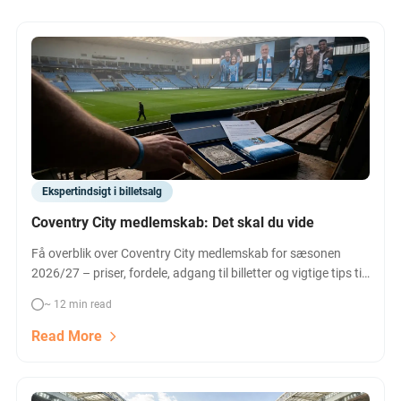
Ekspertindsigt i billetsalg
Coventry City medlemskab: Det skal du vide
Få overblik over Coventry City medlemskab for sæsonen
2026/27 – priser, fordele, adgang til billetter og vigtige tips til
at sikre dig adgang til Coventry City kampe. Spar penge som
~ 12 min read
medlem og få prioritet til Premier League billetter.
Read More