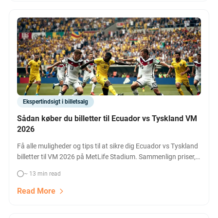
Ekspertindsigt i billetsalg
Sådan køber du billetter til Ecuador vs Tyskland VM
2026
Få alle muligheder og tips til at sikre dig Ecuador vs Tyskland
billetter til VM 2026 på MetLife Stadium. Sammenlign priser,
lær hvordan du får adgang til hospitality, og find den bedste
~ 13 min read
vej til at se topopgøret i New York/New Jersey live.
Read More