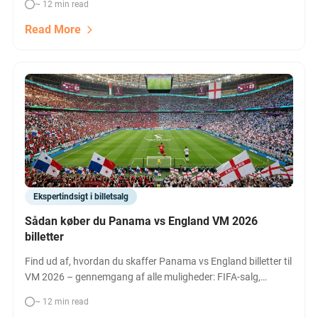
~ 12 min read
fodboldbrag i Boston.
Read More
Ekspertindsigt i billetsalg
Sådan køber du Panama vs England VM 2026
billetter
Find ud af, hvordan du skaffer Panama vs England billetter til
VM 2026 – gennemgang af alle muligheder: FIFA-salg,
videresalg, forbund, hospitality og prisoverblik. Sikr dig din
~ 12 min read
plads nu.