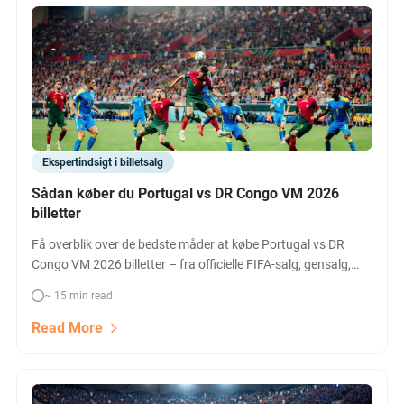
Ekspertindsigt i billetsalg
Sådan køber du Portugal vs DR Congo VM 2026
billetter
Få overblik over de bedste måder at købe Portugal vs DR
Congo VM 2026 billetter – fra officielle FIFA-salg, gensalg,
hospitality og billetportaler. Tjek priser, muligheder og
~ 15 min read
sammenlign alle ruter for det populære gruppekamp i
Houston!
Read More