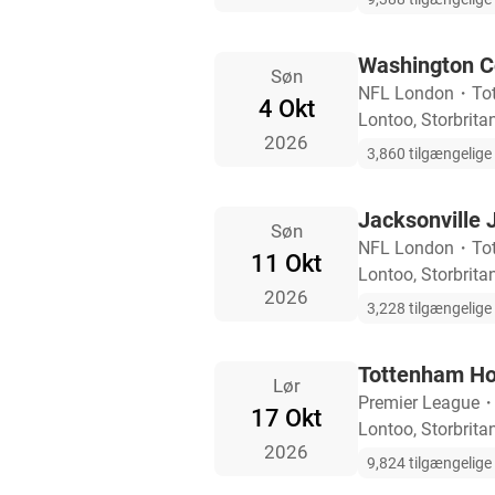
Washington C
Søn
NFL London
・
To
4 Okt
Lontoo, Storbrita
2026
3,860 tilgængelige b
Jacksonville 
Søn
NFL London
・
To
11 Okt
Lontoo, Storbrita
2026
3,228 tilgængelige b
Tottenham Ho
Lør
Premier League
17 Okt
Lontoo, Storbrita
2026
9,824 tilgængelige b