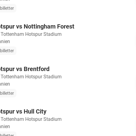
illetter
tspur vs Nottingham Forest
・
Tottenham Hotspur Stadium
nnien
illetter
tspur vs Brentford
・
Tottenham Hotspur Stadium
nnien
illetter
spur vs Hull City
・
Tottenham Hotspur Stadium
nnien
illetter