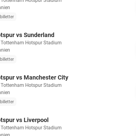
・
Tottenham Hotspur Stadium
nnien
illetter
tspur vs Sunderland
・
Tottenham Hotspur Stadium
nnien
illetter
tspur vs Manchester City
・
Tottenham Hotspur Stadium
nnien
illetter
spur vs Liverpool
・
Tottenham Hotspur Stadium
nnien