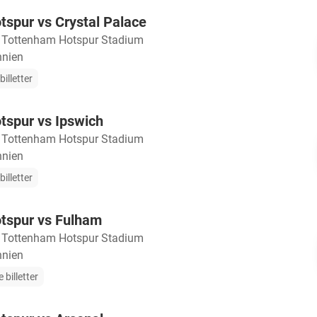
spur vs Crystal Palace
・
Tottenham Hotspur Stadium
nnien
illetter
tspur vs Ipswich
・
Tottenham Hotspur Stadium
nnien
illetter
tspur vs Fulham
・
Tottenham Hotspur Stadium
nnien
 billetter