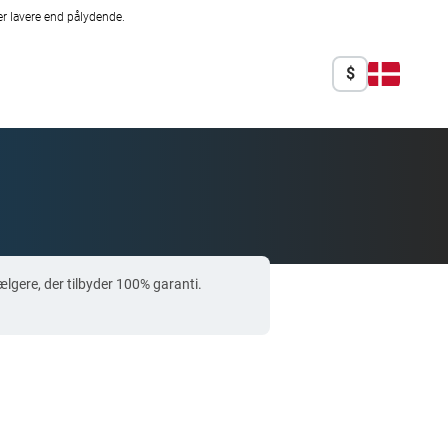
r lavere end pålydende.
$
gere, der tilbyder 100% garanti.