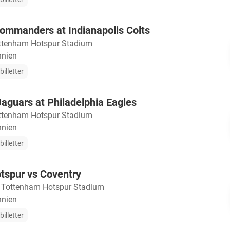
ommanders at Indianapolis Colts
ttenham Hotspur Stadium
nnien
illetter
Jaguars at Philadelphia Eagles
ttenham Hotspur Stadium
nnien
illetter
tspur vs Coventry
・
Tottenham Hotspur Stadium
nnien
illetter