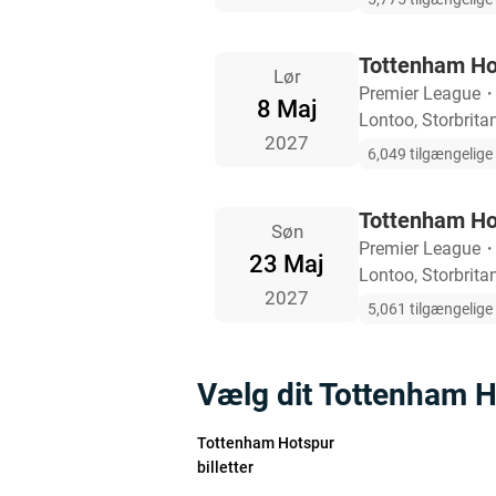
Tottenham Ho
Lør
Premier League
8 Maj
Lontoo, Storbrita
2027
6,049 tilgængelige b
Tottenham Ho
Søn
Premier League
23 Maj
Lontoo, Storbrita
2027
5,061 tilgængelige b
Vælg dit Tottenham 
Tottenham Hotspur
billetter