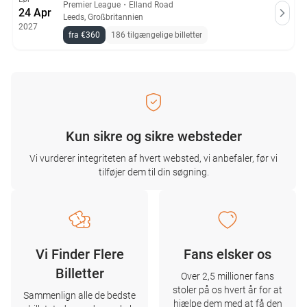
Premier League
・
Elland Road
24 Apr
Leeds, Großbritannien
2027
fra €360
186 tilgængelige billetter
Kun sikre og sikre websteder
Vi vurderer integriteten af ​​hvert websted, vi anbefaler, før vi
tilføjer dem til din søgning.
Vi Finder Flere
Fans elsker os
Billetter
Over 2,5 millioner fans
stoler på os hvert år for at
Sammenlign alle de bedste
hjælpe dem med at få den