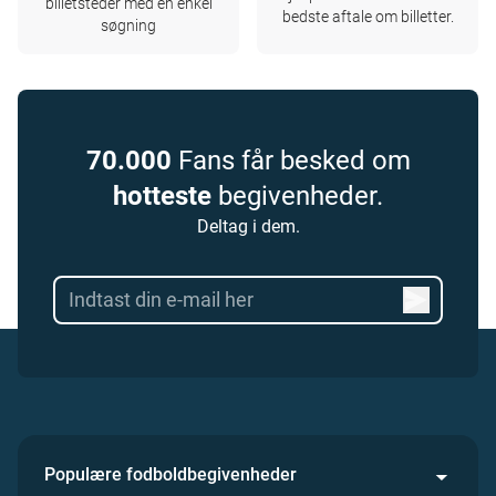
billetsteder med en enkel
bedste aftale om billetter.
søgning
70.000
Fans får besked om
hotteste
begivenheder.
Deltag i dem.
Populære fodboldbegivenheder