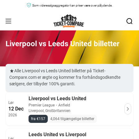
Som videresalgsaggregator kan priser være over pålydende.
Liverpool vs Leeds United billetter
Alle Liverpool vs Leeds United billetter på Ticket-
Compare.com er ægte og kommer fra forhåndsgodkendte
sælgere, der tilbyder 100% garanti.
Liverpool vs Leeds United
Lør
Premier League
・
Anfield
12 Dec
Liverpool, Großbritannien
2026
fra €157
4,064 tilgængelige billetter
Leeds United vs Liverpool
Lør