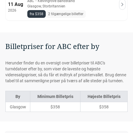
ABC
・
Kelvingrove Bandstand
11 Aug
Glasgow, Storbritannien
2026
fra $358
2 tilgængelige billetter
Billetpriser for ABC efter by
Herunder finder du en oversigt over billetpriser til ABC's
turnédatoer efter by, som viser de laveste og højeste
videresalgspriser, så du får et indtryk af prisintervallet. Brug denne
tabel til at sammenligne priser på tværs af alle steder på turnéen.
By
Minimum Billetpris
Højeste Billetpris
Glasgow
$358
$358