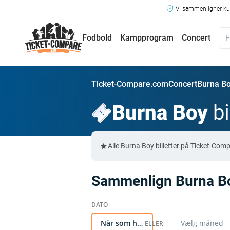
Vi sammenligner kun
Fodbold
Kampprogram
Concert
Ticket-Compare.com
Concert
Burna Boy
Burna Boy
bi
Alle Burna Boy billetter på Ticket-Co
Sammenlign Burna Boy
Når som helst