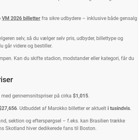
o
VM 2026 billetter
fra sikre udbydere – inklusive både gensalg
eren selv, så du vælger selv pris, udbyder, billettype og
 går videre og bestiller.
mpen. Kan du skifte stadion, modstander eller kategori, får du
iser
, med gennemsnitspriser på cirka
$1,015
.
$27,656
. Udbuddet af Marokko billetter er aktuelt
i tusindvis
.
d, sektion og efterspørgsel – f.eks. kan Brasilien trække
s Skotland hiver dedikerede fans til Boston.