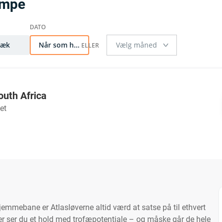
ampe
Væk
Når som helst
uth Africa
et
mebane er Atlasløverne altid værd at satse på til ethvert
er ser du et hold med trofæpotentiale – og måske går de hele