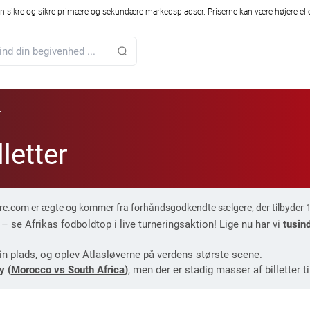
 sikre og sikre primære og sekundære markedspladser. Priserne kan være højere elle
r
letter
are.com er ægte og kommer fra forhåndsgodkendte sælgere, der tilbyder 
 se Afrikas fodboldtop i live turneringsaktion! Lige nu har vi
tusind
in plads, og oplev Atlasløverne på verdens største scene.
y (
Morocco vs South Africa
)
, men der er stadig masser af billetter t