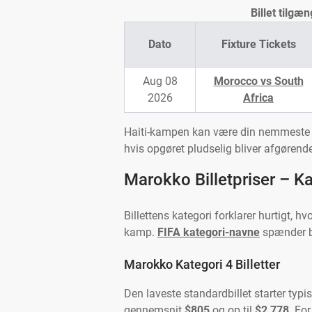
Billet tilg
Dato
Fixture Tickets
Aug 08
Morocco vs South
2026
Africa
Haiti-kampen kan være din nemmeste in
hvis opgøret pludselig bliver afgørend
Marokko Billetpriser – Ka
Billettens kategori forklarer hurtigt, h
kamp.
FIFA kategori-navne
spænder bre
Marokko Kategori 4 Billetter
Den laveste standardbillet starter typi
gennemsnit
$805
og op til
$2,778
. Fo