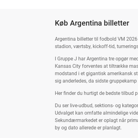
Køb Argentina billetter
Argentina billetter til fodbold VM 20
stadion, værtsby, kickoff-tid, turnerin
I Gruppe J har Argentina tre opgør me
Kansas City forventes at tiltrække mas
modstand i et gigantisk amerikansk s
sig anderledes, da sidste gruppekamp 
Her finder du hurtigt de bedste tilbud 
Du ser live-udbud, sektions- og kategor
Udvalget kan omfatte almindelige videre
Sekundærmarkedet er oplagt når primær
by og dato allerede er planlagt.