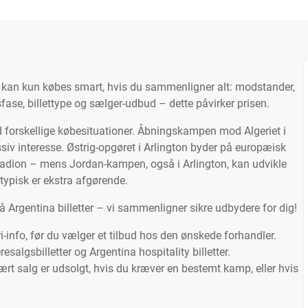
26 kan kun købes smart, hvis du sammenligner alt: modstander,
gsfase, billettype og sælger-udbud – dette påvirker prisen.
d forskellige købesituationer. Åbningskampen mod Algeriet i
siv interesse. Østrig-opgøret i Arlington byder på europæisk
tadion – mens Jordan-kampen, også i Arlington, kan udvikle
typisk er ekstra afgørende.
på Argentina billetter – vi sammenligner sikre udbydere for dig!
i-info, før du vælger et tilbud hos den ønskede forhandler.
salgsbilletter og Argentina hospitality billetter.
t salg er udsolgt, hvis du kræver en bestemt kamp, eller hvis