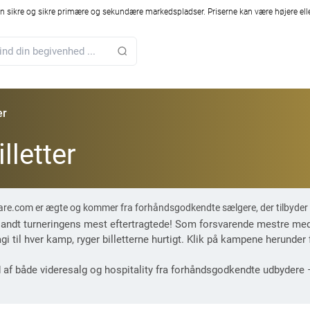
 sikre og sikre primære og sekundære markedspladser. Priserne kan være højere elle
er
lletter
mpare.com er ægte og kommer fra forhåndsgodkendte sælgere, der tilbyder
 blandt turneringens mest eftertragtede! Som forsvarende mestre med
til hver kamp, ryger billetterne hurtigt. Klik på kampene herunder 
 af både videresalg og hospitality fra forhåndsgodkendte udbydere – 