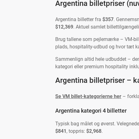
Argentina billetpriser (n
Argentina billetter fra
$357
. Gennemsni
$12,369
. Aktuel samlet billettilgænge
Brug tallene som pejlemærke – VM-bille
plads, hospitality-udbud og hvor tæt 
Sammenlign altid hele udbuddet – den 
kategori eller premium hospitality inkl
Argentina billetpriser – k
Se VM billet-kategorierne her
– forkla
Argentina kategori 4 billetter
Typisk bag målet og øverst. Velegnede
$841
, toppris:
$2,968
.