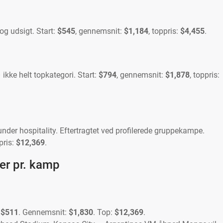
og udsigt. Start:
$545
, gennemsnit:
$1,184
, toppris:
$4,455
.
 ikke helt topkategori. Start:
$794
, gennemsnit:
$1,878
, toppris:
under hospitality. Eftertragtet ved profilerede gruppekampe.
pris:
$12,369
.
ser pr. kamp
a
$511
. Gennemsnit:
$1,830
. Top:
$12,369
.