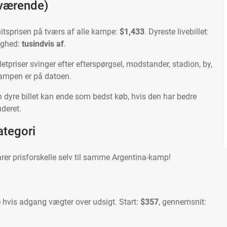
uværende)
tsprisen på tværs af alle kampe:
$1,433
. Dyreste livebillet:
lighed:
tusindvis af
.
tpriser svinger efter efterspørgsel, modstander, stadion, by,
kampen er på datoen.
dyre billet kan ende som bedst køb, hvis den har bedre
uderet.
ategori
rer prisforskelle selv til samme Argentina-kamp!
 hvis adgang vægter over udsigt. Start:
$357
, gennemsnit: