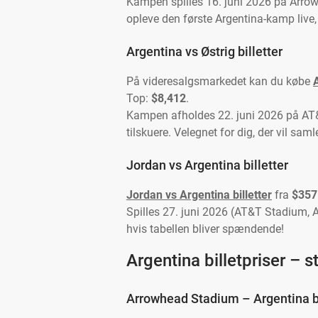
Kampen spilles 16. juni 2026 på Arro
opleve den første Argentina-kamp live, 
Argentina vs Østrig billetter
På videresalgsmarkedet kan du købe
A
Top:
$8,412
.
Kampen afholdes 22. juni 2026 på AT
tilskuere. Velegnet for dig, der vil sa
Jordan vs Argentina billetter
Jordan vs Argentina billetter
fra
$357
Spilles 27. juni 2026 (AT&T Stadium, A
hvis tabellen bliver spændende!
Argentina billetpriser – s
Arrowhead Stadium – Argentina bi