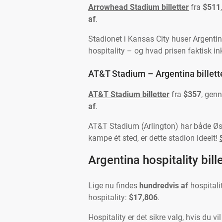
Arrowhead Stadium billetter
fra
$511
af
.
Stadionet i Kansas City huser Argenti
hospitality – og hvad prisen faktisk in
AT&T Stadium – Argentina billett
AT&T Stadium billetter
fra
$357
, gen
af
.
AT&T Stadium (Arlington) har både Øst
kampe ét sted, er dette stadion ideelt!
Argentina hospitality bille
Lige nu findes
hundredvis af
hospitalit
hospitality:
$17,806
.
Hospitality er det sikre valg, hvis du 