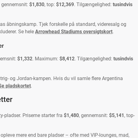
, gennemsnit:
$1,830
, top:
$12,369
. Tilgængelighed:
tusindvis
nas åbningskamp. Tjek forskelle på standard, videresalg og
kluderer. Se hele
Arrowhead Stadiums oversigtskort
.
er
nemsnit:
$1,332
. Maximum:
$8,412
. Tilgængelighed:
tusindvis
rig- og Jordan-kampen. Hvis du vil samle flere Argentina
Se pladskortet
.
tter
y-pladser. Priserne starter fra
$1,480
, gennemsnit:
$5,141
, top-
vil opleve mere end bare pladser – ofte med VIP-lounges, mad,