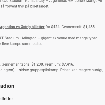
whead Stadium, Kansas City – Argentinas VM-åbner! Mange vil
så forvent tryk på billetsalget.
rgentina vs Østrig billetter
fra
$424
. Gennemsnit:
$1,433
.
&T Stadium i Arlington – gigantisk venue med mange typer
mle flere kampe samme sted.
. Gennemsnitspris:
$1,238
. Premium:
$7,416
.
rlington) – sidste gruppespilskamp. Prisen kan reagere hurtigt,
tadion
lletter