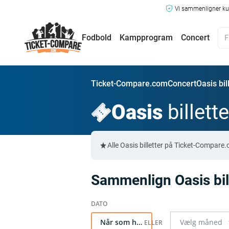
Vi sammenligner kun
Fodbold
Kampprogram
Concert
Ticket-Compare.com
Concert
Oasis bil
Oasis
billette
Alle Oasis billetter på Ticket-Compar
Sammenlign Oasis bil
Når som helst