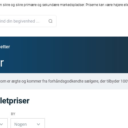
 sikre og sikre primære og sekundære markedspladser. Priserne kan være højere elle
letter
r
e.com er ægte og kommer fra forhåndsgodkendte sælgere, der tilbyder 100
letpriser