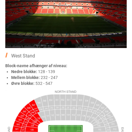
West Stand
Block-navne afhænger af niveau:
Nedre blokke:
128 - 139
Mellem blokke:
232 - 247
Øvre blokke:
532 - 547