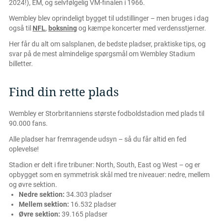
2024!), EM, og selvfølgelig VM-finalen i 1966.
Wembley blev oprindeligt bygget til udstillinger – men bruges i dag
også til
NFL
,
boksning
og kæmpe koncerter med verdensstjerner.
Her får du alt om salsplanen, de bedste pladser, praktiske tips, og
svar på de mest almindelige spørgsmål om Wembley Stadium
billetter.
Find din rette plads
Wembley er Storbritanniens største fodboldstadion med plads til
90.000 fans.
Alle pladser har fremragende udsyn – så du får altid en fed
oplevelse!
Stadion er delt i fire tribuner: North, South, East og West – og er
opbygget som en symmetrisk skål med tre niveauer: nedre, mellem
og øvre sektion.
Nedre sektion:
34.303 pladser
Mellem sektion:
16.532 pladser
Øvre sektion:
39.165 pladser