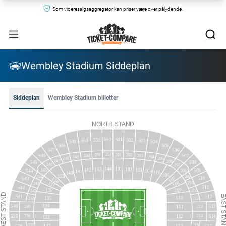
Som videresalgsaggregator kan priser være over pålydende.
Wembley Stadium Siddeplan
Siddeplan
Wembley Stadium billetter
NORTH
STAND
552
501
551
502
550
503
549
504
548
505
547
506
252
201
251
202
507
546
250
203
249
204
248
205
247
206
545
508
246
207
144
101
143
102
142
103
245
509
208
104
544
141
105
140
106
139
209
244
107
510
138
543
108
137
210
243
511
542
109
136
211
242
STAND
EAS
541
512
110
135
241
212
134
540
513
111
240
213
STAN
WEST
112
539
514
239
214
133
215
238
132
113