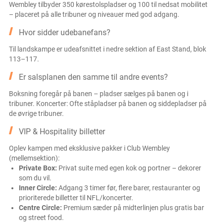
Wembley tilbyder 350 kørestolspladser og 100 til nedsat mobilitet
– placeret på alle tribuner og niveauer med god adgang.
Hvor sidder udebanefans?
Til landskampe er udeafsnittet i nedre sektion af East Stand, blok
113–117.
Er salsplanen den samme til andre events?
Boksning foregår på banen – pladser sælges på banen og i
tribuner. Koncerter: Ofte ståpladser på banen og siddepladser på
de øvrige tribuner.
VIP & Hospitality billetter
Oplev kampen med eksklusive pakker i Club Wembley
(mellemsektion):
Private Box:
Privat suite med egen kok og portner – dekorer
som du vil.
Inner Circle:
Adgang 3 timer før, flere barer, restauranter og
prioriterede billetter til NFL/koncerter.
Centre Circle:
Premium sæder på midterlinjen plus gratis bar
og street food.