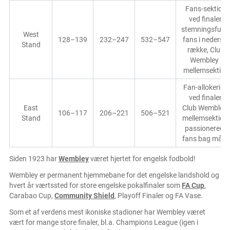
Fans-sektion
ved finaler,
stemningsfuld
West
128–139
232–247
532–547
fans i nederste
Stand
række, Club
Wembley i
mellemsektion
Fan-allokering
ved finaler,
East
Club Wembley i
106–117
206–221
506–521
Stand
mellemsektion,
passionerede
fans bag målet
Siden 1923 har
Wembley
været hjertet for engelsk fodbold!
Wembley er permanent hjemmebane for det engelske landshold og
hvert år værtssted for store engelske pokalfinaler som
FA Cup
,
Carabao Cup,
Community Shield
, Playoff Finaler og FA Vase.
Som et af verdens mest ikoniske stadioner har Wembley været
vært for mange store finaler, bl.a. Champions League (igen i