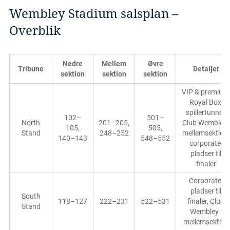
Wembley Stadium salsplan –
Overblik
Nedre
Mellem
Øvre
Tribune
Detaljer
sektion
sektion
sektion
VIP & premium
Royal Box,
spillertunnel,
102–
501–
North
201–205,
Club Wembley i
105,
505,
Stand
248–252
mellemsektion,
140–143
548–552
corporate-
pladser til
finaler
Corporate-
pladser til
South
118–127
222–231
522–531
finaler, Club
Stand
Wembley i
mellemsektion