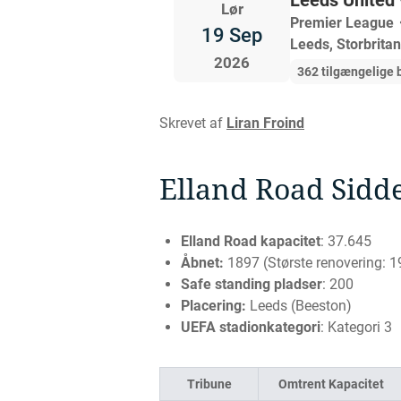
Leeds United 
Lør
Premier League
19 Sep
Leeds, Storbrita
2026
362 tilgængelige b
Skrevet af
Liran Froind
Elland Road Sidde
Elland Road kapacitet
: 37.645
Åbnet:
1897 (Største renovering: 1
Safe standing pladser
: 200
Placering:
Leeds (Beeston)
UEFA stadionkategori
: Kategori 3
Tribune
Omtrent Kapacitet