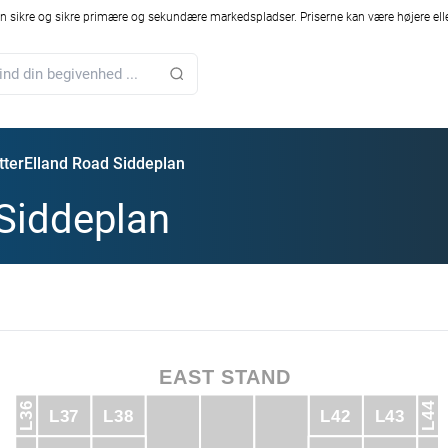
 sikre og sikre primære og sekundære markedspladser. Priserne kan være højere elle
tter
Elland Road Siddeplan
Siddeplan
EAST STAND
L44
L36
L37
L38
L42
L43