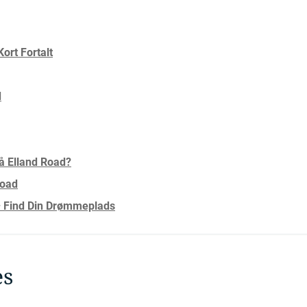
ort Fortalt
d
å Elland Road?
Road
– Find Din Drømmeplads
es