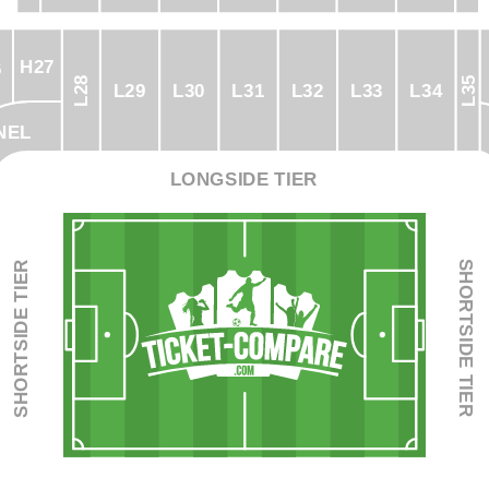
H27
6
L35
L28
L29
L30
L31
L32
L33
L34
NEL
LONGSIDE TIER
SHORTSIDE TIER
SHORTSIDE TIER