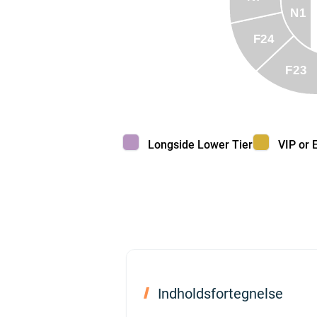
N1
F24
F23
Longside Lower Tier color
VIP or Ex
Longside Lower Tier
VIP or 
Indholdsfortegnelse