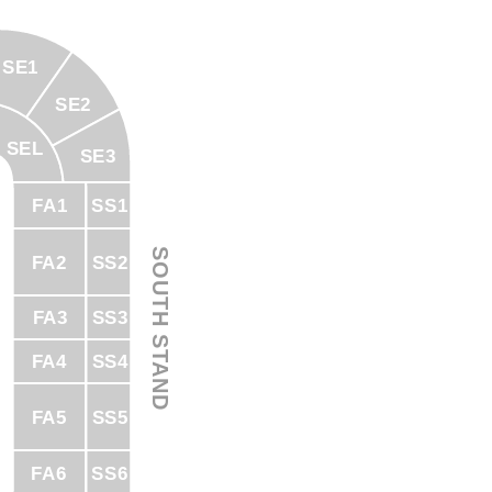
SE1
SE2
SEL
SE3
SS1
FA1
SOUTH STAND
SS2
FA2
SS3
FA3
FA4
SS4
FA5
SS5
FA6
SS6