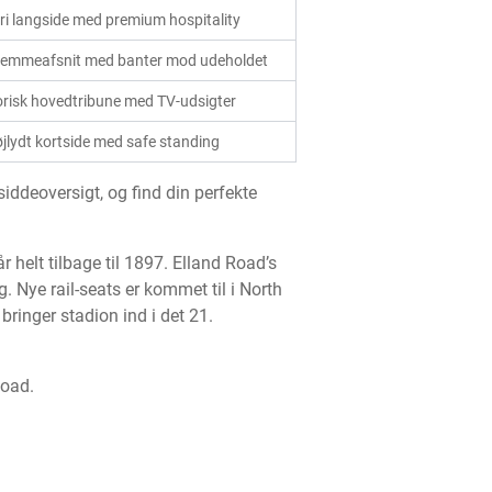
fri langside med premium hospitality
hjemmeafsnit med banter mod udeholdet
orisk hovedtribune med TV-udsigter
jlydt kortside med safe standing
iddeoversigt, og find din perfekte
 helt tilbage til 1897. Elland Road’s
 Nye rail-seats er kommet til i North
ringer stadion ind i det 21.
Road.