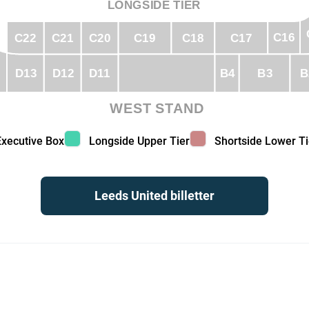
LONGSIDE TIER
C16
C22
C21
C20
C19
C18
C17
D13
D11
D12
B4
B3
B
WEST STAND
ecutive Box color
Longside Upper Tier color
Shortside Lower Tier
Executive Box
Longside Upper Tier
Shortside Lower Ti
Leeds United billetter