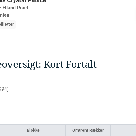
vs Crystal Palace
・
Elland Road
nnien
illetter
oversigt: Kort Fortalt
994)
Blokke
Omtrent Rækker