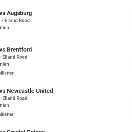
 vs Augsburg
・
Elland Road
nnien
vs Brentford
・
Elland Road
nnien
illetter
vs Newcastle United
・
Elland Road
nnien
illetter