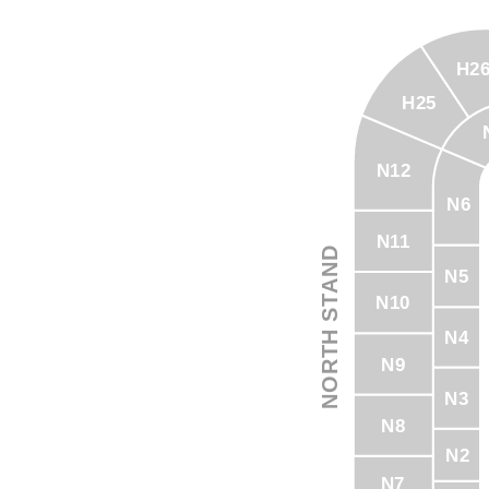
H2
H25
N12
N6
N11
NORTH STAND
N5
N10
N4
N9
N3
N8
N2
N7