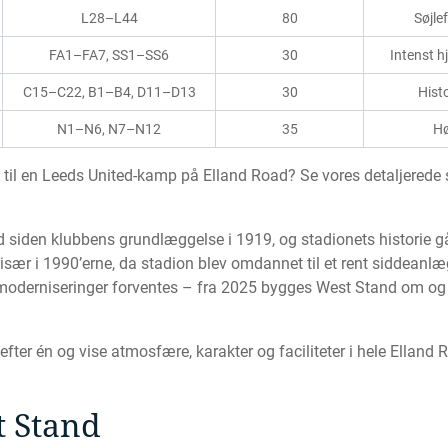
L28–L44
80
Søjle
FA1–FA7, SS1–SS6
30
Intenst 
C15–C22, B1–B4, D11–D13
30
Hist
N1–N6, N7–N12
35
Hø
til en Leeds United-kamp på Elland Road? Se vores detaljerede s
d siden klubbens grundlæggelse i 1919, og stadionets historie går
sær i 1990’erne, da stadion blev omdannet til et rent siddeanlæg.
 moderniseringer forventes – fra 2025 bygges West Stand om og b
fter én og vise atmosfære, karakter og faciliteter i hele Elland 
t Stand