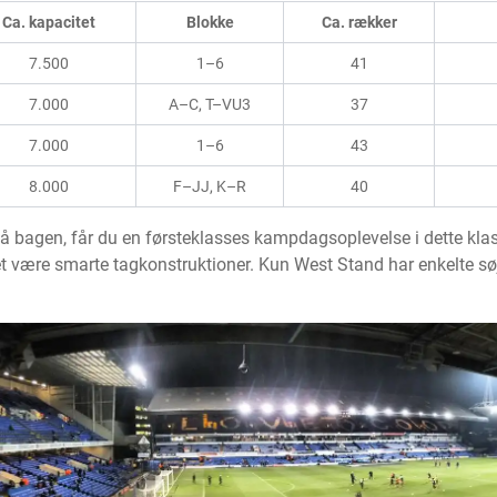
Ca. kapacitet
Blokke
Ca. rækker
7.500
1–6
41
7.000
A–C, T–VU3
37
7.000
1–6
43
8.000
F–JJ, K–R
40
agen, får du en førsteklasses kampdagsoplevelse i dette klass
kket være smarte tagkonstruktioner. Kun West Stand har enkelte s