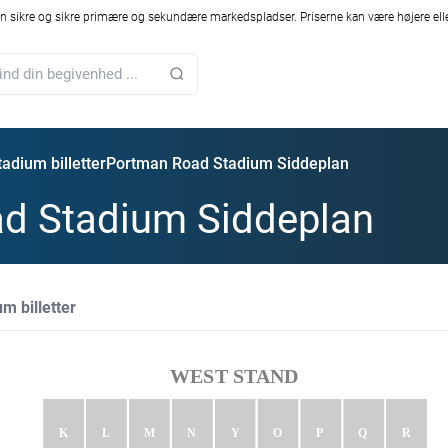
 sikre og sikre primære og sekundære markedspladser. Priserne kan være højere elle
adium billetter
Portman Road Stadium Siddeplan
d Stadium Siddeplan
m billetter
WEST STAND
K
L
M
N
Y
O
P
Q
R