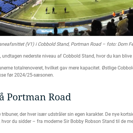
aneafsnittet (V1) i Cobbold Stand, Portman Road – foto: Dom F
n, undtagen nederste niveau af Cobbold Stand, hvor du kan blive
bunerne totalrenoveret, hvilket gav mere kapacitet. Østlige Cobbol
okse før 2024/25-sæsonen.
 på Portman Road
 tribuner, der hver især udstråler sin egen karakter. De nye kort
er, hvor du sidder – fra moderne Sir Bobby Robson Stand til de me