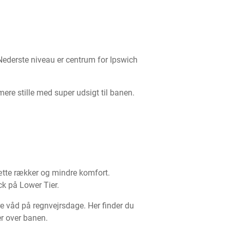
ederste niveau er centrum for Ipswich
ere stille med super udsigt til banen.
ætte rækker og mindre komfort.
ck på Lower Tier.
e våd på regnvejrsdage. Her finder du
er over banen.