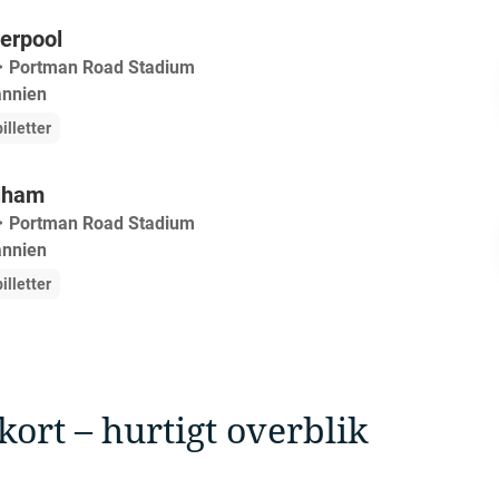
verpool
・
Portman Road Stadium
annien
illetter
ulham
・
Portman Road Stadium
annien
illetter
ort – hurtigt overblik