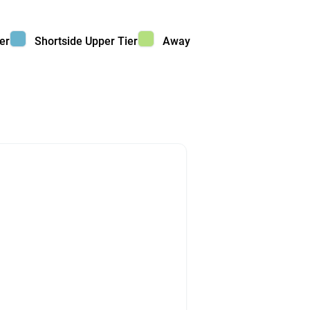
 color
Shortside Upper Tier color
Away color
er
Shortside Upper Tier
Away