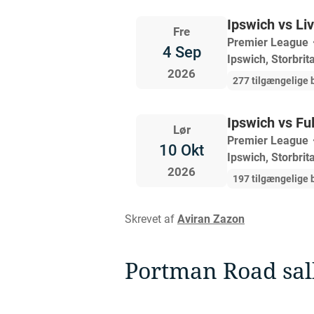
Ipswich vs Li
Fre
Premier League
4 Sep
Ipswich, Storbrit
2026
277 tilgængelige b
Ipswich vs F
Lør
Premier League
10 Okt
Ipswich, Storbrit
2026
197 tilgængelige b
Skrevet af
Aviran Zazon
Portman Road salk