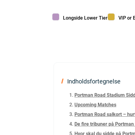
Longside Lower Tier color
VIP or Ex
Longside Lower Tier
VIP or 
Indholdsfortegnelse
Portman Road Stadium Sid
Upcoming Matches
Portman Road salkort – hurt
De fire tribuner på Portman
Hvor skal du sidde på Port