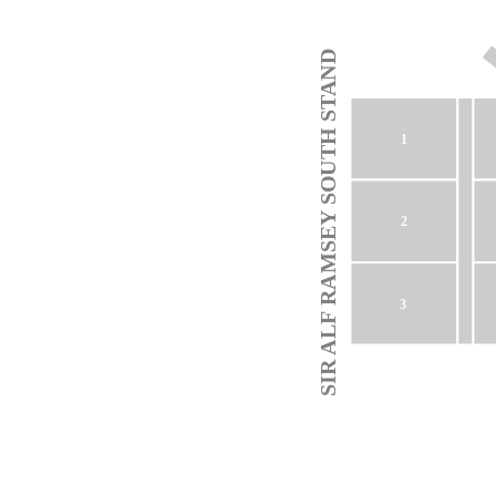
SIR ALF RAMSEY SOUTH STAND
1
2
3