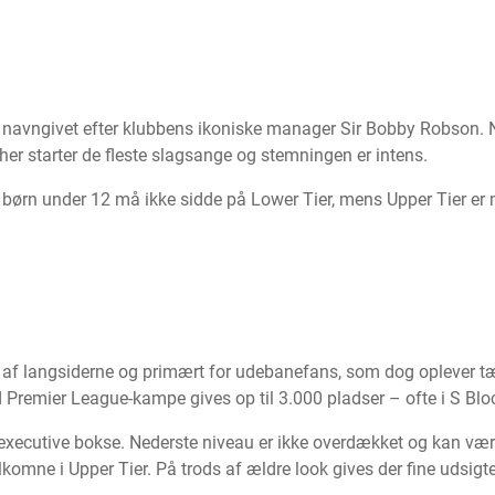
 navngivet efter klubbens ikoniske manager Sir Bobby Robson. N
er starter de fleste slagsange og stemningen er intens.
– børn under 12 må ikke sidde på Lower Tier, mens Upper Tier er m
 af langsiderne og primært for udebanefans, som dog oplever t
 Premier League-kampe gives op til 3.000 pladser – ofte i S Blo
 executive bokse. Nederste niveau er ikke overdækket og kan vær
komne i Upper Tier. På trods af ældre look gives der fine udsigt