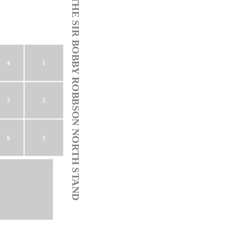
THE SIR BOBBY ROBBSON NORTH STAND
1
4
5
2
6
3