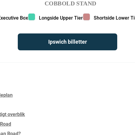
COBBOLD STAND
ecutive Box color
Longside Upper Tier color
Shortside Lower Tier
Executive Box
Longside Upper Tier
Shortside Lower Ti
Ipswich billetter
deplan
igt overblik
 Road
man Road?