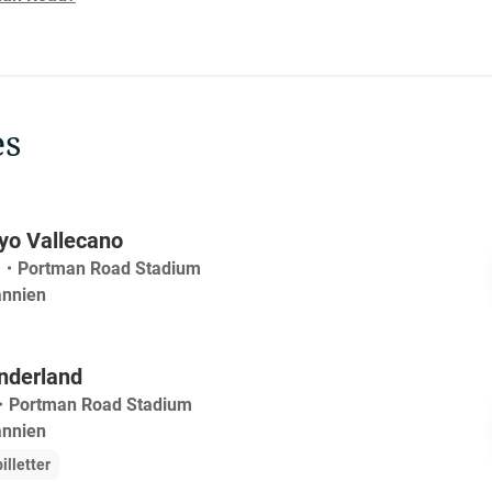
es
yo Vallecano
・
Portman Road Stadium
annien
nderland
・
Portman Road Stadium
annien
illetter