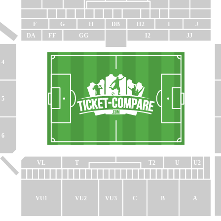
F
G
H
DB
H2
I
J
DA
FF
GG
I2
JJ
4
5
6
VL
T
T2
U
U2
VU2
VU3
C
B
A
VU1