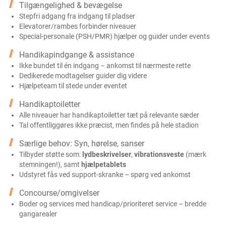
Tilgængelighed & bevægelse
Stepfri adgang fra indgang til pladser
Elevatorer/rambes forbinder niveauer
Special-personale (PSH/PMR) hjælper og guider under events
Handikapindgange & assistance
Ikke bundet til én indgang – ankomst til nærmeste rette
Dedikerede modtagelser guider dig videre
Hjælpeteam til stede under eventet
Handikaptoiletter
Alle niveauer har handikaptoiletter tæt på relevante sæder
Tal offentliggøres ikke præcist, men findes på hele stadion
Særlige behov: Syn, hørelse, sanser
Tilbyder støtte som:
lydbeskrivelser
,
vibrationsveste
(mærk
stemningen!), samt
hjælpetablets
Udstyret fås ved support-skranke – spørg ved ankomst
Concourse/omgivelser
Boder og services med handicap/prioriteret service – bredde
gangarealer