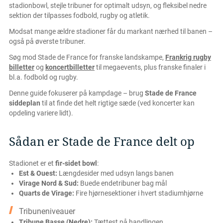
stadionbowl, stejle tribuner for optimalt udsyn, og fleksibel nedre
sektion der tilpasses fodbold, rugby og atletik.
Modsat mange ældre stadioner får du markant nærhed til banen –
også på øverste tribuner.
Søg mod Stade de France for franske landskampe,
Frankrig rugby
billetter
og
koncertbilletter
til megaevents, plus franske finaler i
bl.a. fodbold og rugby.
Denne guide fokuserer på kampdage – brug
Stade de France
siddeplan
til at finde det helt rigtige sæde (ved koncerter kan
opdeling variere lidt).
Sådan er Stade de France delt op
Stadionet er et
fir-sidet bowl
:
Est & Ouest:
Længdesider med udsyn langs banen
Virage Nord & Sud:
Buede endetribuner bag mål
Quarts de Virage:
Fire hjørnesektioner i hvert stadiumhjørne
Tribuneniveauer
Tribune Basse (Nedre):
Tættest på handlingen