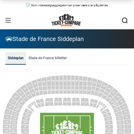
Som videresalgsaggregator kan priser være over pålydende.
Stade de France Siddeplan
Siddeplan
Stade de France billetter
G4
G3
G2
G1
D9
D8
D6
D7
H5
C10
H6
C9
H7
C8
H8
C7
J7
B4
J8
B3
E10
E9
E6
E5
E11
E4
E12
E3
E13
E2
C4
E14
E1
H11
H12
C3
J9
B2
B12
J5
J6
B11
J10
B1
K7
A12
L1
K8
A4
A11
G5
G8
G6
D5
D4
G7
H1
H2
D2
D1
C6
H3
C5
H4
J2
B7
J1
B8
K9
A10
B6
J3
L2
A3
B5
J4
K10
A9
A6
K1
L3
A2
Z14
L9
K2
A5
A1
L4
L10
Z13
K3
Z10
L15
Z8
K4
Z9
L11
Z12
L16
Z7
L5
Z4
L12
Z11
Z3
L6
N3
Y16
L17
Z6