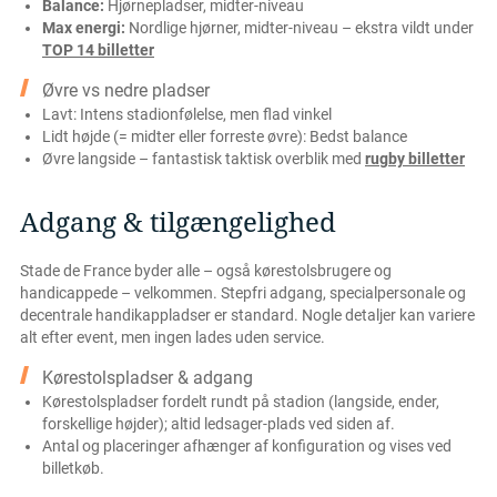
Balance:
Hjørnepladser, midter-niveau
Max energi:
Nordlige hjørner, midter-niveau – ekstra vildt under
TOP 14 billetter
Øvre vs nedre pladser
Lavt: Intens stadionfølelse, men flad vinkel
Lidt højde (= midter eller forreste øvre): Bedst balance
Øvre langside – fantastisk taktisk overblik med
rugby billetter
Adgang & tilgængelighed
Stade de France byder alle – også kørestolsbrugere og
handicappede – velkommen. Stepfri adgang, specialpersonale og
decentrale handikappladser er standard. Nogle detaljer kan variere
alt efter event, men ingen lades uden service.
Kørestolspladser & adgang
Kørestolspladser fordelt rundt på stadion (langside, ender,
forskellige højder); altid ledsager-plads ved siden af.
Antal og placeringer afhænger af konfiguration og vises ved
billetkøb.