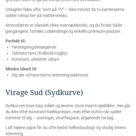
Udsigten føles ofte “som på TV” – ikke mindst da tv-kameraerne
sidder netop her på midterniveau.
Atmosfæren er blandet (ikke overvældende), og du finder både
gengangere, familier, udlændinge og enkelte premium-pladser.
Perfekt til:
Førstegangsbesøgende
Taktiske fans (fodbold/rugby)
Konstant, uhindret udsyn
Mindre ideelt til:
Dig der vil have kerne stemningssektioner
Virage Sud (Sydkurve)
Sydkurven buer bag målet og leverer store match-øjeblikke. Her går
du ikke efter konstant helebanesyn, men efter eufori når spillet
kommer til dig – scoringer, straffespark, afgørende forsøg.
Lidt højere oppe får du ofte bedst helhedsudsigt og stadig intens
stemning.