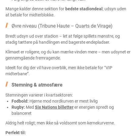
Mange kalder denne sektion for
bedste stadiondeal
; udsyn uden
at betale for midterblokke.
Øvre niveau (Tribune Haute – Quarts de Virage)
Bredt udsyn ud over stadion – let at følge spillets mønstre, og
stadig tættere på handlingen end bagerste endepladser.
Klimaet er roligere, og du kan mærke vinden mere – men udsynet er
gennemgående fremragende.
Ideelt for dig der vil have overblik, men ikke betale for “VIP
midterbane”.
Stemning & atmosfære
Stemningen varierer i kvartsektoren:
Fodbold:
Hjørne mod nordkurven er mest livlig
Rugby:
Med
Six Nations billetter
er energien spredt og
balanceret
Aldrig helt roligt; men ikke så voldsomt som kernekurverne.
Perfekt til: