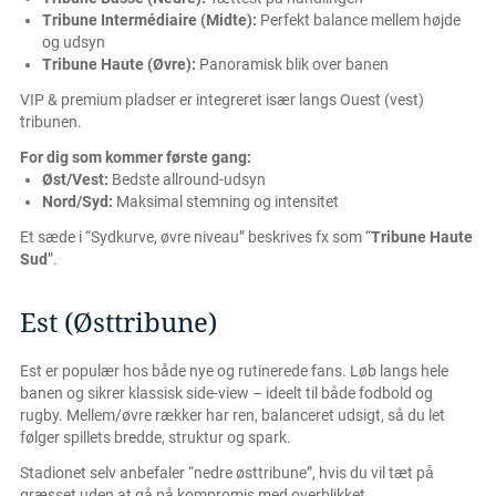
Tribune Intermédiaire (Midte):
Perfekt balance mellem højde
og udsyn
Tribune Haute (Øvre):
Panoramisk blik over banen
VIP & premium pladser er integreret især langs Ouest (vest)
tribunen.
For dig som kommer første gang:
Øst/Vest:
Bedste allround-udsyn
Nord/Syd:
Maksimal stemning og intensitet
Et sæde i “Sydkurve, øvre niveau” beskrives fx som “
Tribune Haute
Sud
”.
Est (Østtribune)
Est er populær hos både nye og rutinerede fans. Løb langs hele
banen og sikrer klassisk side-view – ideelt til både fodbold og
rugby. Mellem/øvre rækker har ren, balanceret udsigt, så du let
følger spillets bredde, struktur og spark.
Stadionet selv anbefaler “nedre østtribune”, hvis du vil tæt på
græsset uden at gå på kompromis med overblikket.