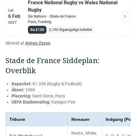
France National Rugby vs Wales National
Rugby
Lør
6 Feb
Six Nations
・
Stade de France
Paris, Frankrig
2027
fra £130
2,196 tilgængelige billetter
Skrevet af
Aviran Zazon
Stade de France Siddeplan:
Overblik
Kapacitet:
81.338 (Rugby & Fodbold)
Åbnet:
1998
Placering:
Saint-Denis, Paris
UEFA Stadionrating:
Kategori Fire
Tribune
Niveauer
Indgang (Porte
Nedre, Midte,