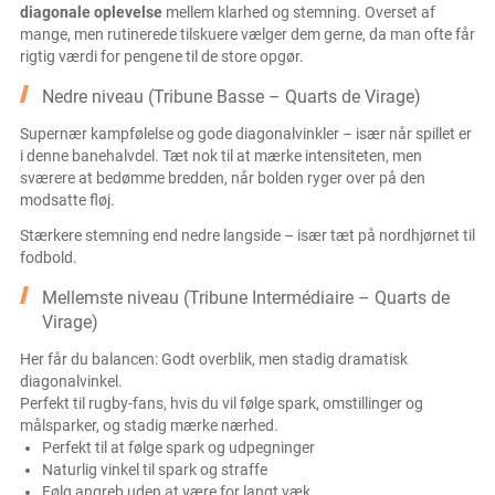
diagonale oplevelse
mellem klarhed og stemning. Overset af
mange, men rutinerede tilskuere vælger dem gerne, da man ofte får
rigtig værdi for pengene til de store opgør.
Nedre niveau (Tribune Basse – Quarts de Virage)
Supernær kampfølelse og gode diagonalvinkler – især når spillet er
i denne banehalvdel. Tæt nok til at mærke intensiteten, men
sværere at bedømme bredden, når bolden ryger over på den
modsatte fløj.
Stærkere stemning end nedre langside – især tæt på nordhjørnet til
fodbold.
Mellemste niveau (Tribune Intermédiaire – Quarts de
Virage)
Her får du balancen: Godt overblik, men stadig dramatisk
diagonalvinkel.
Perfekt til rugby-fans, hvis du vil følge spark, omstillinger og
målsparker, og stadig mærke nærhed.
Perfekt til at følge spark og udpegninger
Naturlig vinkel til spark og straffe
Følg angreb uden at være for langt væk