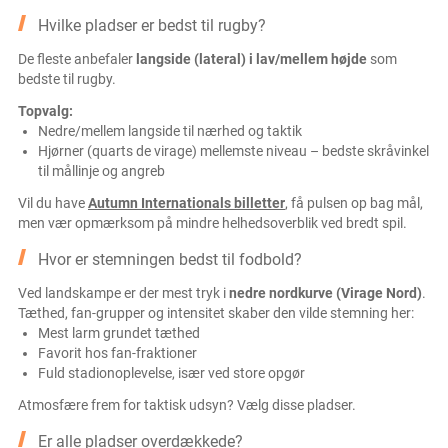
Hvilke pladser er bedst til rugby?
De fleste anbefaler
langside (lateral) i lav/mellem højde
som
bedste til rugby.
Topvalg:
Nedre/mellem langside til nærhed og taktik
Hjørner (quarts de virage) mellemste niveau – bedste skråvinkel
til mållinje og angreb
Vil du have
Autumn Internationals billetter
, få pulsen op bag mål,
men vær opmærksom på mindre helhedsoverblik ved bredt spil.
Hvor er stemningen bedst til fodbold?
Ved landskampe er der mest tryk i
nedre nordkurve (Virage Nord)
.
Tæthed, fan-grupper og intensitet skaber den vilde stemning her:
Mest larm grundet tæthed
Favorit hos fan-fraktioner
Fuld stadionoplevelse, især ved store opgør
Atmosfære frem for taktisk udsyn? Vælg disse pladser.
Er alle pladser overdækkede?