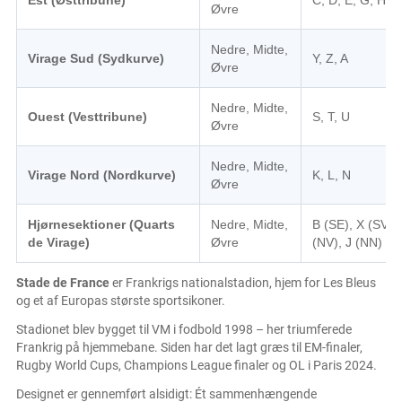
Est (Østtribune)
C, D, E, G, H
Øvre
Nedre, Midte,
Virage Sud (Sydkurve)
Y, Z, A
Øvre
Nedre, Midte,
Ouest (Vesttribune)
S, T, U
Øvre
Nedre, Midte,
Virage Nord (Nordkurve)
K, L, N
Øvre
Hjørnesektioner (Quarts
Nedre, Midte,
B (SE), X (SV),
de Virage)
Øvre
(NV), J (NN)
Stade de France
er Frankrigs nationalstadion, hjem for Les Bleus
og et af Europas største sportsikoner.
Stadionet blev bygget til VM i fodbold 1998 – her triumferede
Frankrig på hjemmebane. Siden har det lagt græs til EM-finaler,
Rugby World Cups, Champions League finaler og OL i Paris 2024.
Designet er gennemført alsidigt: Ét sammenhængende