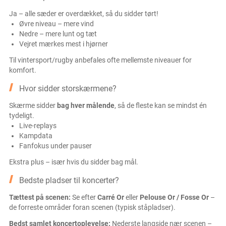
Ja – alle sæder er overdækket, så du sidder tørt!
Øvre niveau – mere vind
Nedre – mere lunt og tæt
Vejret mærkes mest i hjørner
Til vintersport/rugby anbefales ofte mellemste niveauer for
komfort.
Hvor sidder storskærmene?
Skærme sidder
bag hver målende
, så de fleste kan se mindst én
tydeligt.
Live-replays
Kampdata
Fanfokus under pauser
Ekstra plus – især hvis du sidder bag mål.
Bedste pladser til koncerter?
Tættest på scenen:
Se efter
Carré Or
eller
Pelouse Or / Fosse Or
–
de forreste områder foran scenen (typisk ståpladser).
Bedst samlet koncertoplevelse:
Nederste langside nær scenen –