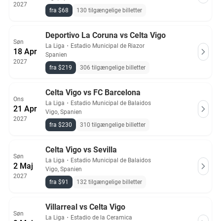
2027
fra $68
130 tilgængelige billetter
Deportivo La Coruna vs Celta Vigo
Søn
La Liga
・
Estadio Municipal de Riazor
18 Apr
Spanien
2027
fra $219
306 tilgængelige billetter
Celta Vigo vs FC Barcelona
Ons
La Liga
・
Estadio Municipal de Balaidos
21 Apr
Vigo, Spanien
2027
fra $230
310 tilgængelige billetter
Celta Vigo vs Sevilla
Søn
La Liga
・
Estadio Municipal de Balaidos
2 Maj
Vigo, Spanien
2027
fra $91
132 tilgængelige billetter
Villarreal vs Celta Vigo
Søn
La Liga
・
Estadio de la Ceramica