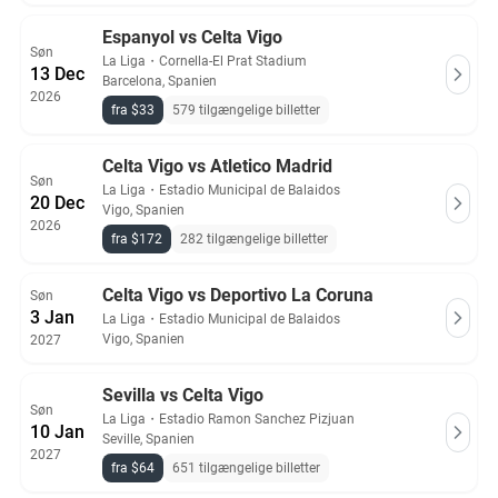
Espanyol vs Celta Vigo
Søn
La Liga
・
Cornella-El Prat Stadium
13 Dec
Barcelona, Spanien
2026
fra $33
579 tilgængelige billetter
Celta Vigo vs Atletico Madrid
Søn
La Liga
・
Estadio Municipal de Balaidos
20 Dec
Vigo, Spanien
2026
fra $172
282 tilgængelige billetter
Celta Vigo vs Deportivo La Coruna
Søn
3 Jan
La Liga
・
Estadio Municipal de Balaidos
Vigo, Spanien
2027
Sevilla vs Celta Vigo
Søn
La Liga
・
Estadio Ramon Sanchez Pizjuan
10 Jan
Seville, Spanien
2027
fra $64
651 tilgængelige billetter