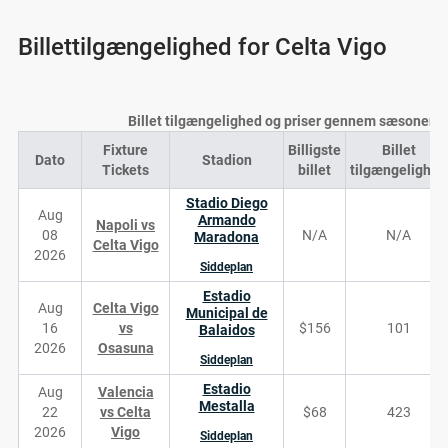
Billettilgængelighed for Celta Vigo
Billet tilgængelighed og priser gennem sæsonen
Fixture
Billigste
Billet
Dato
Stadion
Tickets
billet
tilgængelighed
Stadio Diego
Aug
Armando
Napoli vs
08
N/A
N/A
Maradona
Celta Vigo
2026
Siddeplan
Estadio
Aug
Celta Vigo
Municipal de
16
vs
$156
101
Balaidos
2026
Osasuna
Siddeplan
Estadio
Aug
Valencia
Mestalla
22
vs Celta
$68
423
2026
Vigo
Siddeplan