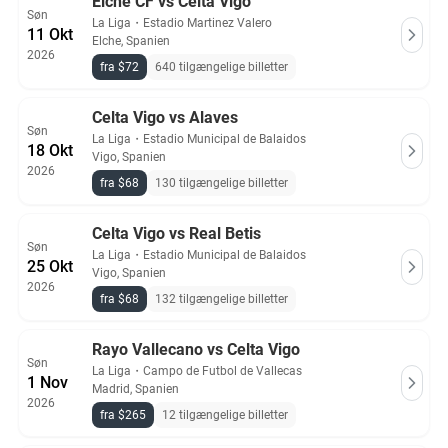
Elche CF vs Celta Vigo
Søn
La Liga
・
Estadio Martinez Valero
11 Okt
Elche, Spanien
2026
fra $72
640 tilgængelige billetter
Celta Vigo vs Alaves
Søn
La Liga
・
Estadio Municipal de Balaidos
18 Okt
Vigo, Spanien
2026
fra $68
130 tilgængelige billetter
Celta Vigo vs Real Betis
Søn
La Liga
・
Estadio Municipal de Balaidos
25 Okt
Vigo, Spanien
2026
fra $68
132 tilgængelige billetter
Rayo Vallecano vs Celta Vigo
Søn
La Liga
・
Campo de Futbol de Vallecas
1 Nov
Madrid, Spanien
2026
fra $265
12 tilgængelige billetter