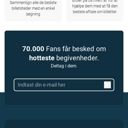
stoler på os hvert år for at
Sammenlign alle de bedste
hjælpe dem med at få den
billetsteder med en enkel
bedste aftale om billetter.
søgning
70.000
Fans får besked om
hotteste
begivenheder.
Deltag i dem.