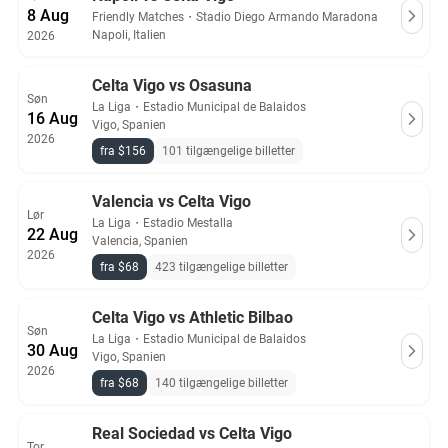
8 Aug
Friendly Matches
・
Stadio Diego Armando Maradona
Napoli, Italien
2026
Celta Vigo vs Osasuna
Søn
La Liga
・
Estadio Municipal de Balaidos
16 Aug
Vigo, Spanien
2026
fra $156
101 tilgængelige billetter
Valencia vs Celta Vigo
Lør
La Liga
・
Estadio Mestalla
22 Aug
Valencia, Spanien
2026
fra $68
423 tilgængelige billetter
Celta Vigo vs Athletic Bilbao
Søn
La Liga
・
Estadio Municipal de Balaidos
30 Aug
Vigo, Spanien
2026
fra $68
140 tilgængelige billetter
Real Sociedad vs Celta Vigo
Tor