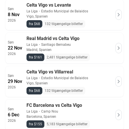
Celta Vigo vs Levante
Søn
La Liga
・
Estadio Municipal de Balaidos
8 Nov
Vigo, Spanien
2026
fra $68
132 tilgængelige billetter
Real Madrid vs Celta Vigo
Søn
La Liga
・
Santiago Bernabeu
22 Nov
Madrid, Spanien
2026
fra $161
2,481 tilgængelige billetter
Celta Vigo vs Villarreal
Søn
La Liga
・
Estadio Municipal de Balaidos
29 Nov
Vigo, Spanien
2026
fra $68
132 tilgængelige billetter
FC Barcelona vs Celta Vigo
Søn
La Liga
・
Camp Nou
6 Dec
Barcelona, Spanien
2026
fra $155
5,183 tilgængelige billetter