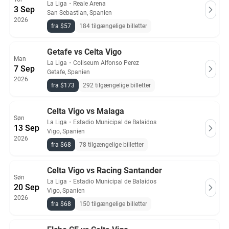
La Liga
・
Reale Arena
3 Sep
San Sebastian, Spanien
2026
fra $57
184 tilgængelige billetter
Getafe vs Celta Vigo
Man
La Liga
・
Coliseum Alfonso Perez
7 Sep
Getafe, Spanien
2026
fra $173
292 tilgængelige billetter
Celta Vigo vs Malaga
Søn
La Liga
・
Estadio Municipal de Balaidos
13 Sep
Vigo, Spanien
2026
fra $68
78 tilgængelige billetter
Celta Vigo vs Racing Santander
Søn
La Liga
・
Estadio Municipal de Balaidos
20 Sep
Vigo, Spanien
2026
fra $68
150 tilgængelige billetter