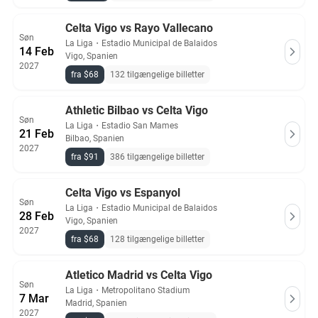
Celta Vigo vs Rayo Vallecano
Søn
La Liga
・
Estadio Municipal de Balaidos
14 Feb
Vigo, Spanien
2027
fra $68
132 tilgængelige billetter
Athletic Bilbao vs Celta Vigo
Søn
La Liga
・
Estadio San Mames
21 Feb
Bilbao, Spanien
2027
fra $91
386 tilgængelige billetter
Celta Vigo vs Espanyol
Søn
La Liga
・
Estadio Municipal de Balaidos
28 Feb
Vigo, Spanien
2027
fra $68
128 tilgængelige billetter
Atletico Madrid vs Celta Vigo
Søn
La Liga
・
Metropolitano Stadium
7 Mar
Madrid, Spanien
2027