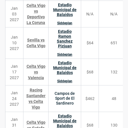
Estadio
Celta Vigo
Jan
Municipal de
vs
03
N/A
N/A
Balaidos
Deportivo
2027
La Coruna
Siddeplan
Estadio
Ramon
Jan
Sevilla vs
Sanchez
10
$64
651
Celta Vigo
Pizjuan
2027
Siddeplan
Estadio
Jan
Celta Vigo
Municipal de
17
vs
$68
132
Balaidos
2027
Valencia
Siddeplan
Racing
Jan
Campos de
Santander
Sport de El
24
$462
48
vs Celta
Sardinero
2027
Vigo
Estadio
Jan
Municipal de
Celta Vigo
31
$68
130
Balaidos