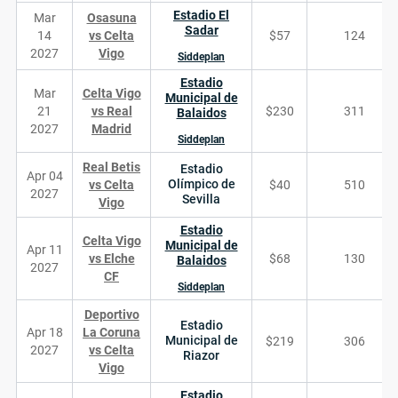
Estadio El
Mar
Osasuna
Sadar
14
vs Celta
$57
124
2027
Vigo
Siddeplan
Estadio
Mar
Celta Vigo
Municipal de
21
vs Real
$230
311
Balaidos
2027
Madrid
Siddeplan
Real Betis
Estadio
Apr 04
Olímpico de
vs Celta
$40
510
2027
Sevilla
Vigo
Estadio
Celta Vigo
Municipal de
Apr 11
vs Elche
$68
130
Balaidos
2027
CF
Siddeplan
Deportivo
Estadio
Apr 18
La Coruna
Municipal de
$219
306
2027
vs Celta
Riazor
Vigo
Estadio