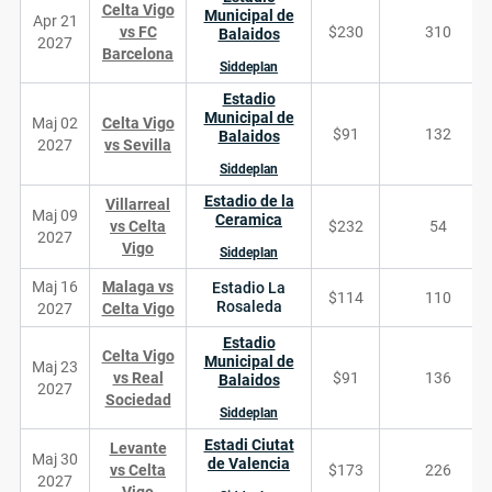
Celta Vigo
Municipal de
Apr 21
vs FC
$230
310
Balaidos
2027
Barcelona
Siddeplan
Estadio
Municipal de
Maj 02
Celta Vigo
$91
132
Balaidos
2027
vs Sevilla
Siddeplan
Estadio de la
Villarreal
Maj 09
Ceramica
vs Celta
$232
54
2027
Vigo
Siddeplan
Maj 16
Malaga vs
Estadio La
$114
110
Rosaleda
2027
Celta Vigo
Estadio
Celta Vigo
Municipal de
Maj 23
vs Real
$91
136
Balaidos
2027
Sociedad
Siddeplan
Estadi Ciutat
Levante
Maj 30
de Valencia
vs Celta
$173
226
2027