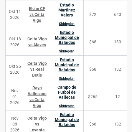
Estadio
Elche CF
Martinez
Okt 11
vs Celta
$72
640
Valero
2026
Vigo
Siddeplan
Estadio
Municipal de
Okt 18
Celta Vigo
$68
130
Balaidos
2026
vs Alaves
Siddeplan
Estadio
Celta Vigo
Municipal de
Okt 25
vs Real
$68
132
Balaidos
2026
Betis
Siddeplan
Campo de
Rayo
Nov
Futbol de
Vallecano
01
$265
12
Vallecas
vs Celta
2026
Vigo
Siddeplan
Estadio
Nov
Celta Vigo
Municipal de
08
vs
$68
132
Balaidos
2026
Levante