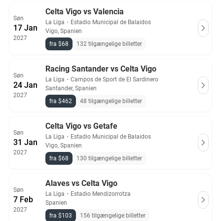
Celta Vigo vs Valencia
Søn
La Liga
・
Estadio Municipal de Balaidos
17 Jan
Vigo, Spanien
2027
fra $68
132 tilgængelige billetter
Racing Santander vs Celta Vigo
Søn
La Liga
・
Campos de Sport de El Sardinero
24 Jan
Santander, Spanien
2027
fra $462
48 tilgængelige billetter
Celta Vigo vs Getafe
Søn
La Liga
・
Estadio Municipal de Balaidos
31 Jan
Vigo, Spanien
2027
fra $68
130 tilgængelige billetter
Alaves vs Celta Vigo
Søn
La Liga
・
Estadio Mendizorrotza
7 Feb
Spanien
2027
fra $103
156 tilgængelige billetter