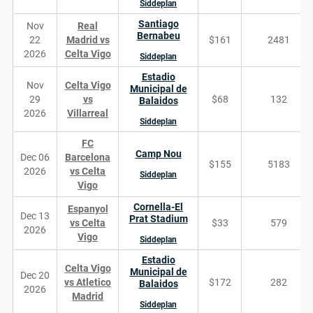
Siddeplan
Santiago
Nov
Real
Bernabeu
22
Madrid vs
$161
2481
2026
Celta Vigo
Siddeplan
Estadio
Nov
Celta Vigo
Municipal de
29
vs
$68
132
Balaidos
2026
Villarreal
Siddeplan
FC
Camp Nou
Dec 06
Barcelona
$155
5183
2026
vs Celta
Siddeplan
Vigo
Cornella-El
Espanyol
Dec 13
Prat Stadium
vs Celta
$33
579
2026
Vigo
Siddeplan
Estadio
Celta Vigo
Municipal de
Dec 20
vs Atletico
$172
282
Balaidos
2026
Madrid
Siddeplan