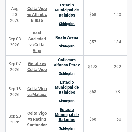
Estadio
Aug
Celta Vigo
Municipal de
30
vs Athletic
$68
140
Balaidos
2026
Bilbao
Siddeplan
Real
Reale Arena
Sep 03
Sociedad
$57
184
2026
vs Celta
Siddeplan
Vigo
Coliseum
Sep 07
Getafe vs
Alfonso Perez
$173
292
2026
Celta Vigo
Siddeplan
Estadio
Municipal de
Sep 13
Celta Vigo
$68
78
Balaidos
2026
vs Malaga
Siddeplan
Estadio
Celta Vigo
Municipal de
Sep 20
vs Racing
$68
150
Balaidos
2026
Santander
Siddeplan