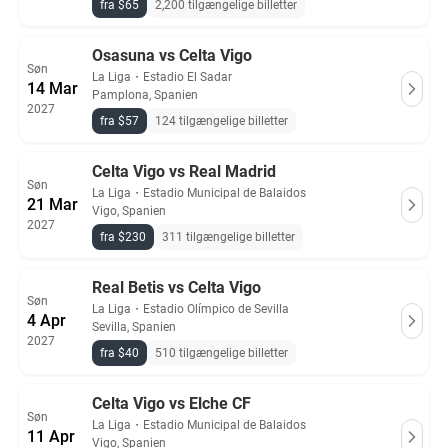
fra $65
2,200 tilgængelige billetter
Osasuna vs Celta Vigo
Søn
La Liga
・
Estadio El Sadar
14 Mar
Pamplona, Spanien
2027
fra $57
124 tilgængelige billetter
Celta Vigo vs Real Madrid
Søn
La Liga
・
Estadio Municipal de Balaidos
21 Mar
Vigo, Spanien
2027
fra $230
311 tilgængelige billetter
Real Betis vs Celta Vigo
Søn
La Liga
・
Estadio Olímpico de Sevilla
4 Apr
Sevilla, Spanien
2027
fra $40
510 tilgængelige billetter
Celta Vigo vs Elche CF
Søn
La Liga
・
Estadio Municipal de Balaidos
11 Apr
Vigo, Spanien