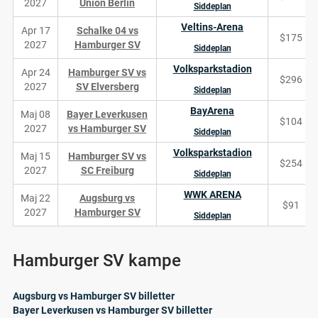
2027
Union Berlin
Siddeplan
Veltins-Arena
Apr 17
Schalke 04 vs
$175
2027
Hamburger SV
Siddeplan
Volksparkstadion
Apr 24
Hamburger SV vs
$296
2027
SV Elversberg
Siddeplan
BayArena
Maj 08
Bayer Leverkusen
$104
2027
vs Hamburger SV
Siddeplan
Volksparkstadion
Maj 15
Hamburger SV vs
$254
2027
SC Freiburg
Siddeplan
WWK ARENA
Maj 22
Augsburg vs
$91
2027
Hamburger SV
Siddeplan
Hamburger SV kampe
Augsburg vs Hamburger SV billetter
Bayer Leverkusen vs Hamburger SV billetter