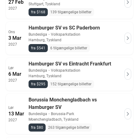
27 Feb
Stuttgart, Tyskland
2027
fra $168
139 tilgængelige billetter
Hamburger SV vs SC Paderborn
Ons
Bundesliga
・
Volksparkstadion
3 Mar
Hamburg, Tyskland
2027
fra $541
6 tilgængelige billetter
Hamburger SV vs Eintracht Frankfurt
Lør
Bundesliga
・
Volksparkstadion
6 Mar
Hamburg, Tyskland
2027
fra $295
152 tilgængelige billetter
Borussia Monchengladbach vs
Hamburger SV
Lør
13 Mar
Bundesliga
・
Borussia-Park
Moenchengladbach, Tyskland
2027
fra $80
263 tilgængelige billetter