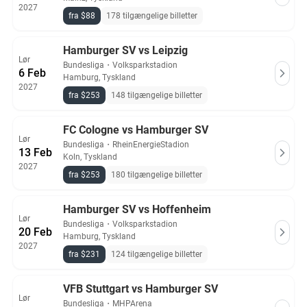
2027
fra $88
178 tilgængelige billetter
Hamburger SV vs Leipzig
Lør
Bundesliga
・
Volksparkstadion
6 Feb
Hamburg, Tyskland
2027
fra $253
148 tilgængelige billetter
FC Cologne vs Hamburger SV
Lør
Bundesliga
・
RheinEnergieStadion
13 Feb
Koln, Tyskland
2027
fra $253
180 tilgængelige billetter
Hamburger SV vs Hoffenheim
Lør
Bundesliga
・
Volksparkstadion
20 Feb
Hamburg, Tyskland
2027
fra $231
124 tilgængelige billetter
VFB Stuttgart vs Hamburger SV
Lør
Bundesliga
・
MHPArena