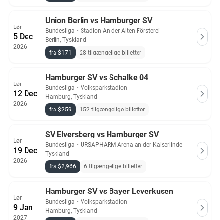
Union Berlin vs Hamburger SV
Lør
Bundesliga
・
Stadion An der Alten Försterei
5 Dec
Berlin, Tyskland
2026
fra $171
28 tilgængelige billetter
Hamburger SV vs Schalke 04
Lør
Bundesliga
・
Volksparkstadion
12 Dec
Hamburg, Tyskland
2026
fra $259
152 tilgængelige billetter
SV Elversberg vs Hamburger SV
Lør
Bundesliga
・
URSAPHARM-Arena an der Kaiserlinde
19 Dec
Tyskland
2026
fra $2,966
6 tilgængelige billetter
Hamburger SV vs Bayer Leverkusen
Lør
Bundesliga
・
Volksparkstadion
9 Jan
Hamburg, Tyskland
2027