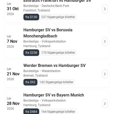
Eintracht Frankfurt vs Hamburger SV
Lør
Bundesliga
・
Deutsche Bank Park
31 Okt
Frankfurt, Tyskland
2026
fra $130
237 tilgængelige billetter
Hamburger SV vs Borussia
Monchengladbach
Lør
7 Nov
Bundesliga
・
Volksparkstadion
Hamburg, Tyskland
2026
fra $258
170 tilgængelige billetter
Werder Bremen vs Hamburger SV
Lør
Bundesliga
・
Weserstadion
21 Nov
Bremen, Tyskland
2026
fra $92
142 tilgængelige billetter
Hamburger SV vs Bayern Munich
Lør
Bundesliga
・
Volksparkstadion
28 Nov
Hamburg, Tyskland
2026
fra $484
164 tilgængelige billetter