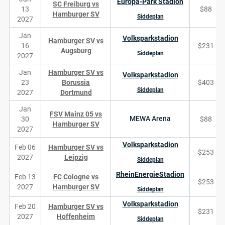
Europa-Park Stadion
SC Freiburg vs
13
$88
Hamburger SV
Siddeplan
2027
Jan
Volksparkstadion
Hamburger SV vs
16
$231
Augsburg
Siddeplan
2027
Jan
Hamburger SV vs
Volksparkstadion
23
Borussia
$403
Siddeplan
2027
Dortmund
Jan
FSV Mainz 05 vs
MEWA Arena
30
$88
Hamburger SV
2027
Volksparkstadion
Feb 06
Hamburger SV vs
$253
2027
Leipzig
Siddeplan
RheinEnergieStadion
Feb 13
FC Cologne vs
$253
2027
Hamburger SV
Siddeplan
Volksparkstadion
Feb 20
Hamburger SV vs
$231
2027
Hoffenheim
Siddeplan