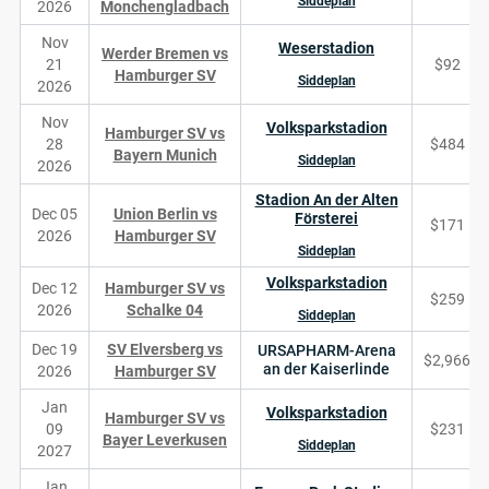
Siddeplan
2026
Monchengladbach
Nov
Weserstadion
Werder Bremen vs
21
$92
Hamburger SV
Siddeplan
2026
Nov
Volksparkstadion
Hamburger SV vs
28
$484
Bayern Munich
Siddeplan
2026
Stadion An der Alten
Dec 05
Union Berlin vs
Försterei
$171
2026
Hamburger SV
Siddeplan
Volksparkstadion
Dec 12
Hamburger SV vs
$259
2026
Schalke 04
Siddeplan
Dec 19
SV Elversberg vs
URSAPHARM-Arena
$2,966
an der Kaiserlinde
2026
Hamburger SV
Jan
Volksparkstadion
Hamburger SV vs
09
$231
Bayer Leverkusen
Siddeplan
2027
Jan