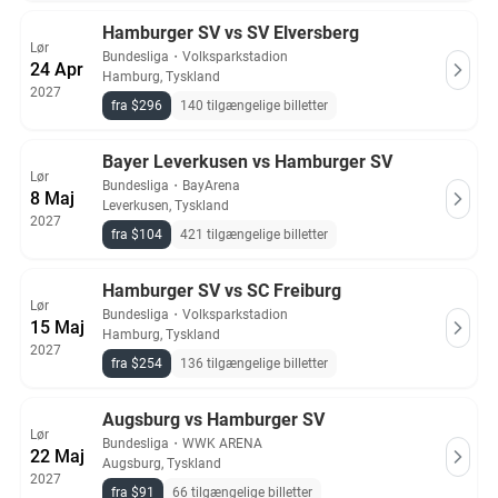
Hamburger SV vs SV Elversberg
Lør
Bundesliga
・
Volksparkstadion
24 Apr
Hamburg, Tyskland
2027
fra $296
140 tilgængelige billetter
Bayer Leverkusen vs Hamburger SV
Lør
Bundesliga
・
BayArena
8 Maj
Leverkusen, Tyskland
2027
fra $104
421 tilgængelige billetter
Hamburger SV vs SC Freiburg
Lør
Bundesliga
・
Volksparkstadion
15 Maj
Hamburg, Tyskland
2027
fra $254
136 tilgængelige billetter
Augsburg vs Hamburger SV
Lør
Bundesliga
・
WWK ARENA
22 Maj
Augsburg, Tyskland
2027
fra $91
66 tilgængelige billetter