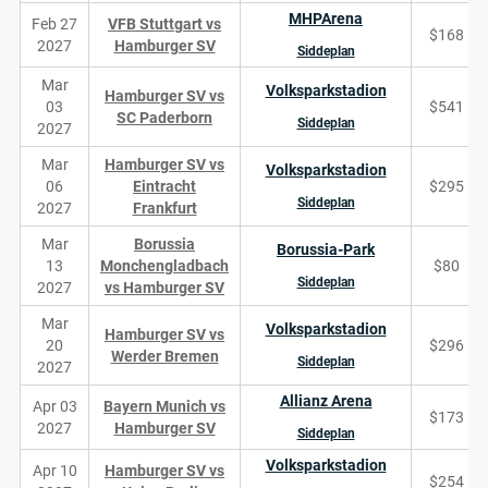
MHPArena
Feb 27
VFB Stuttgart vs
$168
2027
Hamburger SV
Siddeplan
Mar
Volksparkstadion
Hamburger SV vs
03
$541
SC Paderborn
Siddeplan
2027
Mar
Hamburger SV vs
Volksparkstadion
06
Eintracht
$295
Siddeplan
2027
Frankfurt
Mar
Borussia
Borussia-Park
13
Monchengladbach
$80
Siddeplan
2027
vs Hamburger SV
Mar
Volksparkstadion
Hamburger SV vs
20
$296
Werder Bremen
Siddeplan
2027
Allianz Arena
Apr 03
Bayern Munich vs
$173
2027
Hamburger SV
Siddeplan
Volksparkstadion
Apr 10
Hamburger SV vs
$254