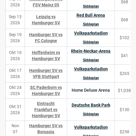
$68
2026
FSV Mainz 05
Siddeplan
Red Bull Arena
Sep 13
Leipzig vs
$68
2026
Hamburger SV
Siddeplan
Volksparkstadion
Sep 19
Hamburger SV vs
$102
2026
FC Cologne
Siddeplan
Rhein-Neckar-Arena
Okt 10
Hoffenheim vs
$41
2026
Hamburger SV
Siddeplan
Volksparkstadion
Okt 17
Hamburger SV vs
$265
2026
VFB Stuttgart
Siddeplan
Okt 24
SC Paderborn vs
Home Deluxe Arena
$1,038
2026
Hamburger SV
Eintracht
Deutsche Bank Park
Okt 31
Frankfurt vs
$130
2026
Siddeplan
Hamburger SV
Nov
Hamburger SV vs
Volksparkstadion
07
Borussia
$258