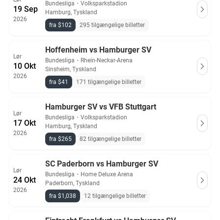
Bundesliga
・
Volksparkstadion
19 Sep
Hamburg, Tyskland
2026
fra $102
295 tilgængelige billetter
Hoffenheim vs Hamburger SV
Lør
Bundesliga
・
Rhein-Neckar-Arena
10 Okt
Sinsheim, Tyskland
2026
fra $41
171 tilgængelige billetter
Hamburger SV vs VFB Stuttgart
Lør
Bundesliga
・
Volksparkstadion
17 Okt
Hamburg, Tyskland
2026
fra $265
82 tilgængelige billetter
SC Paderborn vs Hamburger SV
Lør
Bundesliga
・
Home Deluxe Arena
24 Okt
Paderborn, Tyskland
2026
fra $1,038
12 tilgængelige billetter