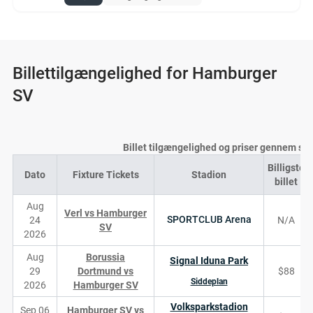
Billettilgængelighed for Hamburger
SV
Billet tilgængelighed og priser gennem s
Billigste
Dato
Fixture Tickets
Stadion
billet
Aug
Verl vs Hamburger
SPORTCLUB Arena
24
N/A
SV
2026
Aug
Borussia
Signal Iduna Park
29
Dortmund vs
$88
Siddeplan
2026
Hamburger SV
Volksparkstadion
Sep 06
Hamburger SV vs