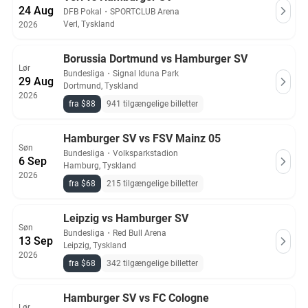
24 Aug
DFB Pokal
・
SPORTCLUB Arena
Verl, Tyskland
2026
Borussia Dortmund vs Hamburger SV
Lør
Bundesliga
・
Signal Iduna Park
29 Aug
Dortmund, Tyskland
2026
fra $88
941 tilgængelige billetter
Hamburger SV vs FSV Mainz 05
Søn
Bundesliga
・
Volksparkstadion
6 Sep
Hamburg, Tyskland
2026
fra $68
215 tilgængelige billetter
Leipzig vs Hamburger SV
Søn
Bundesliga
・
Red Bull Arena
13 Sep
Leipzig, Tyskland
2026
fra $68
342 tilgængelige billetter
Hamburger SV vs FC Cologne
Lør