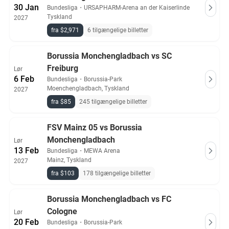
30 Jan
Bundesliga
・
URSAPHARM-Arena an der Kaiserlinde
Tyskland
2027
fra $2,971
6 tilgængelige billetter
Borussia Monchengladbach vs SC
Freiburg
Lør
6 Feb
Bundesliga
・
Borussia-Park
Moenchengladbach, Tyskland
2027
fra $85
245 tilgængelige billetter
FSV Mainz 05 vs Borussia
Monchengladbach
Lør
13 Feb
Bundesliga
・
MEWA Arena
Mainz, Tyskland
2027
fra $103
178 tilgængelige billetter
Borussia Monchengladbach vs FC
Cologne
Lør
20 Feb
Bundesliga
・
Borussia-Park