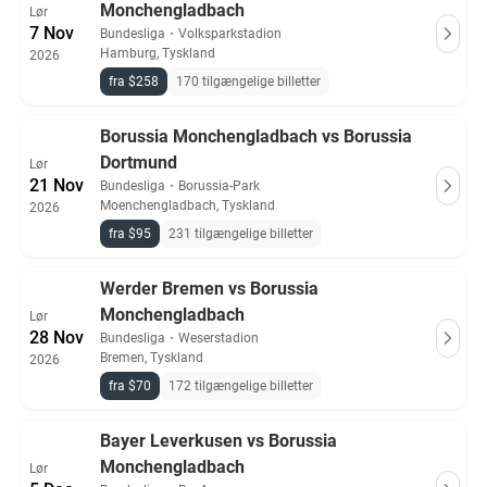
Monchengladbach
Lør
7 Nov
Bundesliga
・
Volksparkstadion
Hamburg, Tyskland
2026
fra $258
170 tilgængelige billetter
Borussia Monchengladbach vs Borussia
Dortmund
Lør
21 Nov
Bundesliga
・
Borussia-Park
Moenchengladbach, Tyskland
2026
fra $95
231 tilgængelige billetter
Werder Bremen vs Borussia
Monchengladbach
Lør
28 Nov
Bundesliga
・
Weserstadion
Bremen, Tyskland
2026
fra $70
172 tilgængelige billetter
Bayer Leverkusen vs Borussia
Monchengladbach
Lør