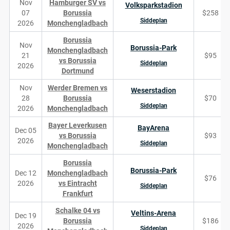
Nov
Hamburger SV vs
Volksparkstadion
07
Borussia
$258
Siddeplan
2026
Monchengladbach
Borussia
Nov
Borussia-Park
Monchengladbach
21
$95
vs Borussia
Siddeplan
2026
Dortmund
Nov
Werder Bremen vs
Weserstadion
28
Borussia
$70
Siddeplan
2026
Monchengladbach
Bayer Leverkusen
BayArena
Dec 05
vs Borussia
$93
2026
Siddeplan
Monchengladbach
Borussia
Borussia-Park
Dec 12
Monchengladbach
$76
2026
vs Eintracht
Siddeplan
Frankfurt
Schalke 04 vs
Veltins-Arena
Dec 19
Borussia
$186
2026
Siddeplan