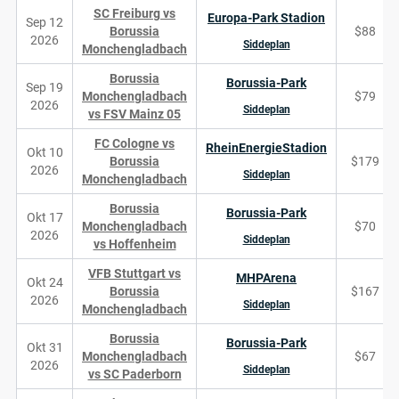
SC Freiburg vs
Europa-Park Stadion
Sep 12
Borussia
$88
2026
Siddeplan
Monchengladbach
Borussia
Borussia-Park
Sep 19
Monchengladbach
$79
2026
Siddeplan
vs FSV Mainz 05
FC Cologne vs
RheinEnergieStadion
Okt 10
Borussia
$179
2026
Siddeplan
Monchengladbach
Borussia
Borussia-Park
Okt 17
Monchengladbach
$70
2026
Siddeplan
vs Hoffenheim
VFB Stuttgart vs
MHPArena
Okt 24
Borussia
$167
2026
Siddeplan
Monchengladbach
Borussia
Borussia-Park
Okt 31
Monchengladbach
$67
2026
Siddeplan
vs SC Paderborn