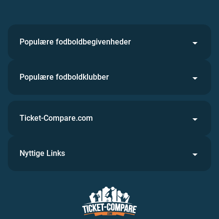
Populære fodboldbegivenheder
Populære fodboldklubber
Ticket-Compare.com
Nyttige Links