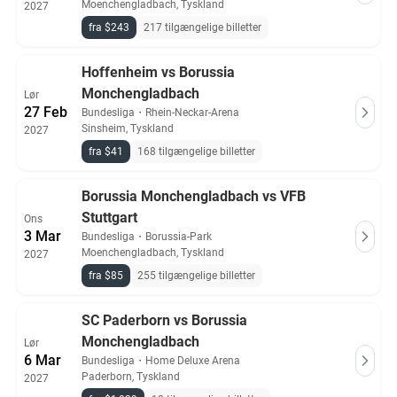
Moenchengladbach, Tyskland
2027
fra $243
217 tilgængelige billetter
Hoffenheim vs Borussia
Monchengladbach
Lør
27 Feb
Bundesliga
・
Rhein-Neckar-Arena
Sinsheim, Tyskland
2027
fra $41
168 tilgængelige billetter
Borussia Monchengladbach vs VFB
Stuttgart
Ons
3 Mar
Bundesliga
・
Borussia-Park
Moenchengladbach, Tyskland
2027
fra $85
255 tilgængelige billetter
SC Paderborn vs Borussia
Monchengladbach
Lør
6 Mar
Bundesliga
・
Home Deluxe Arena
Paderborn, Tyskland
2027