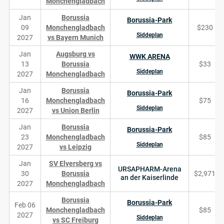
Monchengladbach
Jan
Borussia
Borussia-Park
09
Monchengladbach
$230
Siddeplan
2027
vs Bayern Munich
Jan
Augsburg vs
WWK ARENA
13
Borussia
$33
Siddeplan
2027
Monchengladbach
Jan
Borussia
Borussia-Park
16
Monchengladbach
$75
Siddeplan
2027
vs Union Berlin
Jan
Borussia
Borussia-Park
23
Monchengladbach
$85
Siddeplan
2027
vs Leipzig
Jan
SV Elversberg vs
URSAPHARM-Arena
30
Borussia
$2,971
an der Kaiserlinde
2027
Monchengladbach
Borussia
Borussia-Park
Feb 06
Monchengladbach
$85
2027
Siddeplan
vs SC Freiburg