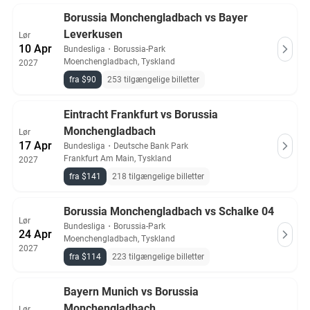
Borussia Monchengladbach vs Bayer
Leverkusen
Lør
10 Apr
Bundesliga
・
Borussia-Park
Moenchengladbach, Tyskland
2027
fra $90
253 tilgængelige billetter
Eintracht Frankfurt vs Borussia
Monchengladbach
Lør
17 Apr
Bundesliga
・
Deutsche Bank Park
Frankfurt Am Main, Tyskland
2027
fra $141
218 tilgængelige billetter
Borussia Monchengladbach vs Schalke 04
Lør
Bundesliga
・
Borussia-Park
24 Apr
Moenchengladbach, Tyskland
2027
fra $114
223 tilgængelige billetter
Bayern Munich vs Borussia
Monchengladbach
Lør