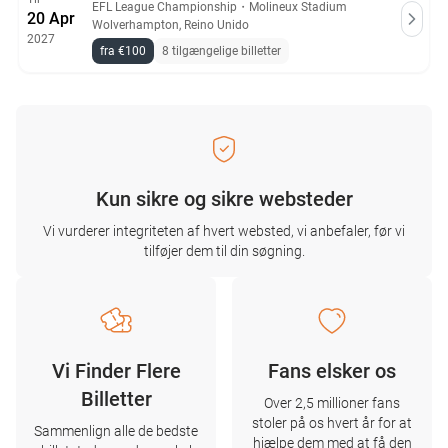
EFL League Championship
・
Molineux Stadium
20 Apr
Wolverhampton, Reino Unido
2027
fra €100
8 tilgængelige billetter
Kun sikre og sikre websteder
Vi vurderer integriteten af ​​hvert websted, vi anbefaler, før vi
tilføjer dem til din søgning.
Vi Finder Flere
Fans elsker os
Billetter
Over 2,5 millioner fans
stoler på os hvert år for at
Sammenlign alle de bedste
hjælpe dem med at få den