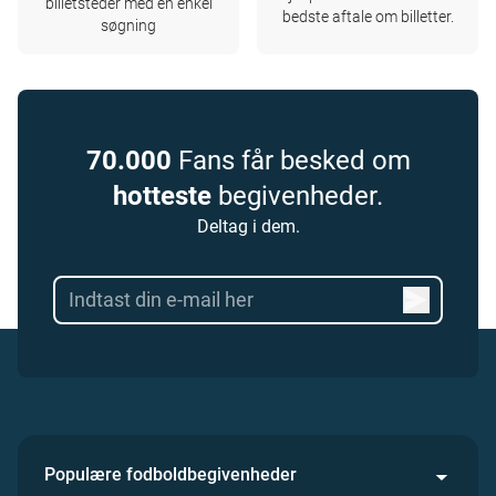
billetsteder med en enkel
bedste aftale om billetter.
søgning
70.000
Fans får besked om
hotteste
begivenheder.
Deltag i dem.
Populære fodboldbegivenheder