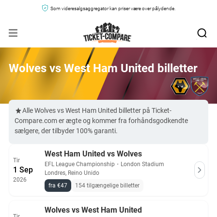
Som videresalgsaggregator kan priser være over pålydende.
Wolves vs West Ham United billetter
Alle Wolves vs West Ham United billetter på Ticket-
Compare.com er ægte og kommer fra forhåndsgodkendte
sælgere, der tilbyder 100% garanti.
West Ham United vs Wolves
Tir
EFL League Championship
・
London Stadium
1 Sep
Londres, Reino Unido
2026
fra €47
154 tilgængelige billetter
Wolves vs West Ham United
Tir