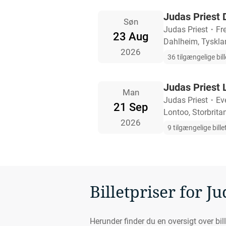
Judas Priest 
Søn
Judas Priest
・
Fr
23 Aug
Dahlheim, Tyskla
2026
36 tilgængelige bill
Judas Priest L
Man
Judas Priest
・
Ev
21 Sep
Lontoo, Storbrita
2026
9 tilgængelige bille
Billetpriser for Ju
Herunder finder du en oversigt over bill