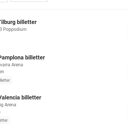
ilburg billetter
3 Poppodium
Pamplona billetter
varra Arena
en
lletter
alencia billetter
ig Arena
n
etter