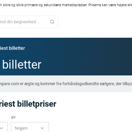
 sikre og sikre primære og sekundære markedspladser. Priserne kan være højere elle
est billetter
billetter
-Compare.com er ægte og kommer fra forhåndsgodkendte sælgere, der tilby
st billetpriser