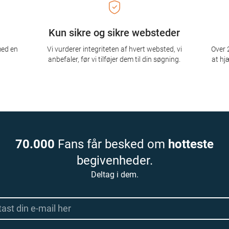
Kun sikre og sikre websteder
med en
Vi vurderer integriteten af ​​hvert websted, vi
Over 2
anbefaler, før vi tilføjer dem til din søgning.
at hj
70.000
Fans får besked om
hotteste
begivenheder.
Deltag i dem.