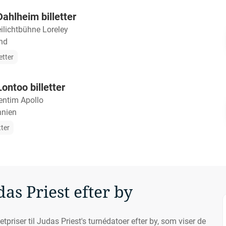
Dahlheim billetter
eilichtbühne Loreley
nd
etter
ontoo billetter
entim Apollo
nnien
tter
das Priest efter by
etpriser til Judas Priest's turnédatoer efter by, som viser de