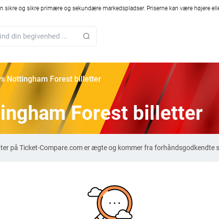
 sikre og sikre primære og sekundære markedspladser. Priserne kan være højere elle
s Nottingham Forest billetter
ingham Forest billetter
etter på Ticket-Compare.com er ægte og kommer fra forhåndsgodkendte sæ