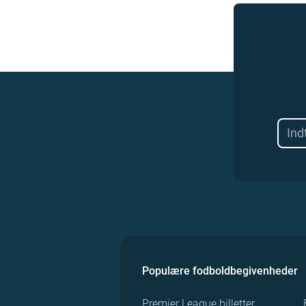
Populære fodboldbegivenheder
Premier League billetter