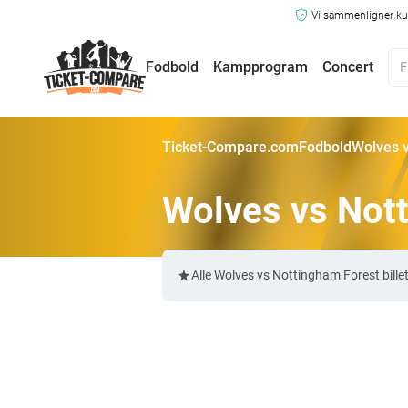
Vi sammenligner kun
Fodbold
Kampprogram
Concert
Ticket-Compare.com
Fodbold
Wolves v
Wolves vs Nott
Alle Wolves vs Nottingham Forest bill