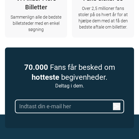
Billetter
Over 2,5 millioner fans
stoler på os hvert år for at
Sammenlign alle de bedste
hjælpe dem med at få den
billetsteder med en enkel
bedste aftale om billetter.
søgning
70.000
Fans får besked om
hotteste
begivenheder.
Deltag i dem.