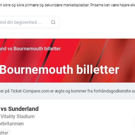
 sikre og sikre primære og sekundære markedspladser. Priserne kan være højere elle
nd vs Bournemouth billetter
Bournemouth billetter
tter på Ticket-Compare.com er ægte og kommer fra forhåndsgodkendte sæl
vs Sunderland
・
Vitality Stadium
rbritannien
etter