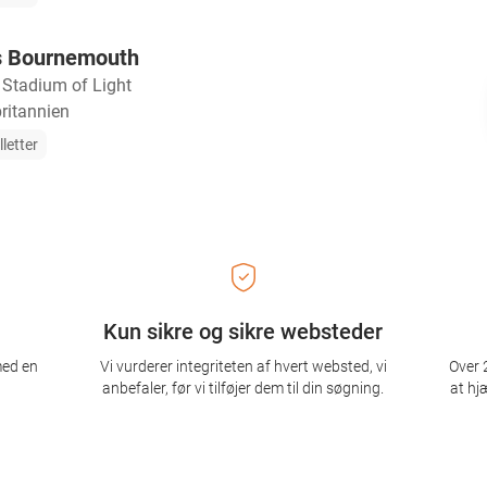
s Bournemouth
・
Stadium of Light
ritannien
lletter
Kun sikre og sikre websteder
med en
Vi vurderer integriteten af ​​hvert websted, vi
Over 2
anbefaler, før vi tilføjer dem til din søgning.
at hj