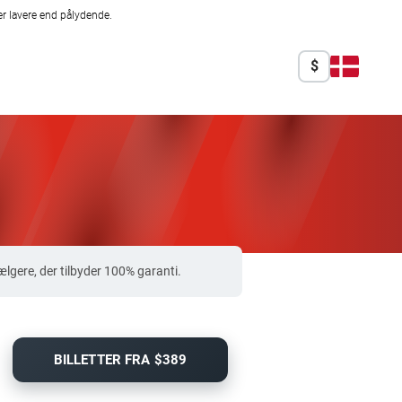
r lavere end pålydende.
$
gere, der tilbyder 100% garanti.
BILLETTER FRA $389