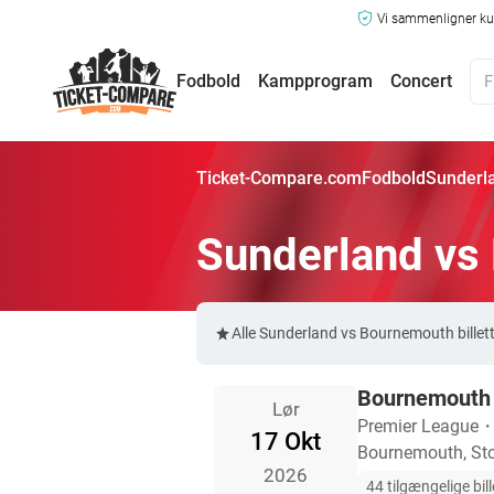
Vi sammenligner kun
Fodbold
Kampprogram
Concert
Ticket-Compare.com
Fodbold
Sunderla
Sunderland vs 
Alle Sunderland vs Bournemouth bille
Bournemouth 
Lør
Premier League
17 Okt
Bournemouth, Sto
2026
44 tilgængelige bill