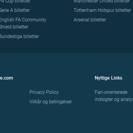
FA Cup billetter
Manchester United billetter
Serie A billetter
Tottenham Hotspur billetter
English FA Community
Arsenal billetter
Shield billetter
Bundesliga billetter
re.com
Nyttige Links
Privacy Policy
Fan-orienterede
indsigter og analy
Vilkår og betingelser