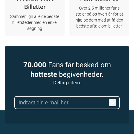
Billetter
Over 2,5 millioner fans
stoler på os hvert år for at
Sammenlign alle de bedste
hjælpe dem med at få den
billetsteder med en enkel
bedste aftale om billetter.
søgning
70.000
Fans får besked om
hotteste
begivenheder.
Deltag i dem.