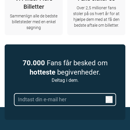
Billetter
Over 2,5 millioner fans
stoler på os hvert år for at
Sammenlign alle de bedste
hjælpe dem med at få den
billetsteder med en enkel
bedste aftale om billetter.
søgning
70.000
Fans får besked om
hotteste
begivenheder.
Deltag i dem.