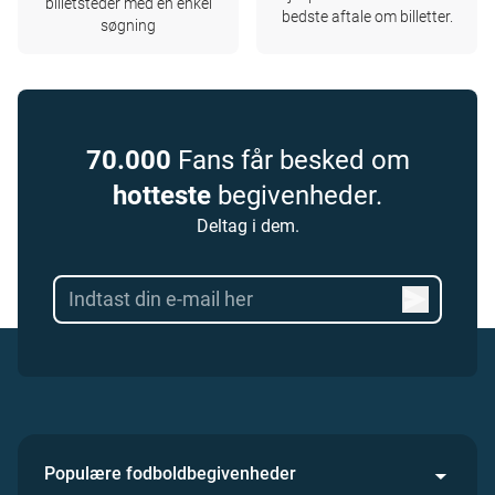
billetsteder med en enkel
bedste aftale om billetter.
søgning
70.000
Fans får besked om
hotteste
begivenheder.
Deltag i dem.
Populære fodboldbegivenheder