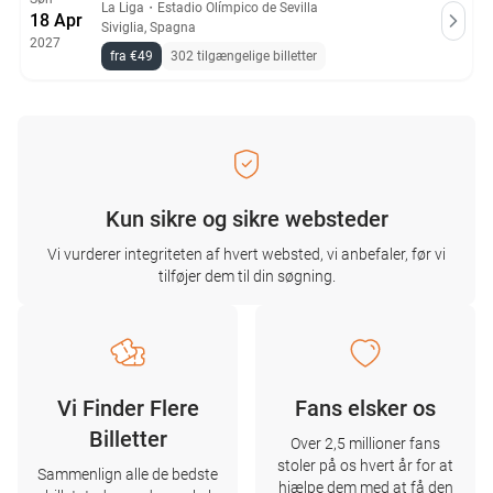
La Liga
・
Estadio Olímpico de Sevilla
18 Apr
Siviglia, Spagna
2027
fra €49
302 tilgængelige billetter
Kun sikre og sikre websteder
Vi vurderer integriteten af ​​hvert websted, vi anbefaler, før vi
tilføjer dem til din søgning.
Vi Finder Flere
Fans elsker os
Billetter
Over 2,5 millioner fans
stoler på os hvert år for at
Sammenlign alle de bedste
hjælpe dem med at få den