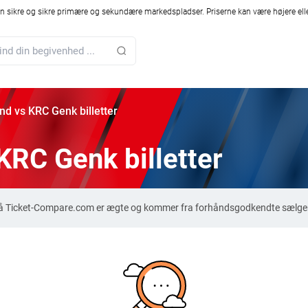
 sikre og sikre primære og sekundære markedspladser. Priserne kan være højere elle
and vs KRC Genk billetter
KRC Genk billetter
r på Ticket-Compare.com er ægte og kommer fra forhåndsgodkendte sælgere