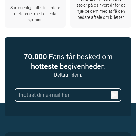
stoler på os hvert år for at
Sammenlign alle de bedste
hjælpe dem med at få den
billetsteder med en enkel
bedste aftale om billetter.
søgning
70.000
Fans får besked om
hotteste
begivenheder.
Deltag i dem.