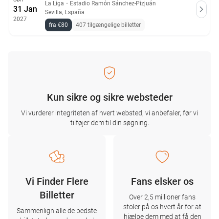
La Liga
・
Estadio Ramón Sánchez-Pizjuán
31 Jan
Sevilla, España
2027
fra €80
407 tilgængelige billetter
Kun sikre og sikre websteder
Vi vurderer integriteten af ​​hvert websted, vi anbefaler, før vi
tilføjer dem til din søgning.
Vi Finder Flere
Fans elsker os
Billetter
Over 2,5 millioner fans
stoler på os hvert år for at
Sammenlign alle de bedste
hjælpe dem med at få den