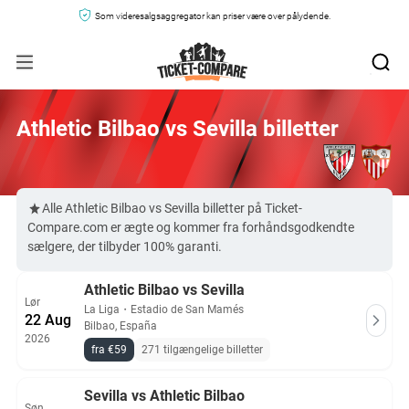
Som videresalgsaggregator kan priser være over pålydende.
Athletic Bilbao vs Sevilla billetter
Alle Athletic Bilbao vs Sevilla billetter på Ticket-
Compare.com er ægte og kommer fra forhåndsgodkendte
sælgere, der tilbyder 100% garanti.
Athletic Bilbao vs Sevilla
Lør
La Liga
・
Estadio de San Mamés
22 Aug
Bilbao, España
2026
fra €59
271 tilgængelige billetter
Sevilla vs Athletic Bilbao
Søn