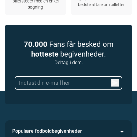
billetsteder med en enkel
bedste aftale om billetter.
søgning
70.000
Fans får besked om
hotteste
begivenheder.
Deltag i dem.
Populære fodboldbegivenheder