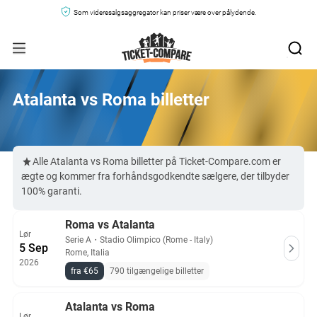
Som videresalgsaggregator kan priser være over pålydende.
Atalanta vs Roma billetter
Alle Atalanta vs Roma billetter på Ticket-Compare.com er
ægte og kommer fra forhåndsgodkendte sælgere, der tilbyder
100% garanti.
Roma vs Atalanta
Lør
Serie A
・
Stadio Olimpico (Rome - Italy)
5 Sep
Rome, Italia
2026
fra €65
790 tilgængelige billetter
Atalanta vs Roma
Lør