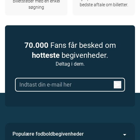
billetsteder med en enkel
bedste aftale om billetter.
søgning
70.000
Fans får besked om
hotteste
begivenheder.
Deltag i dem.
Populære fodboldbegivenheder