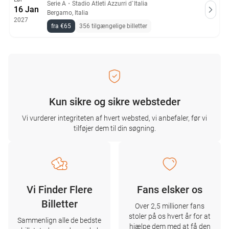
Serie A
・
Stadio Atleti Azzurri d`Italia
16 Jan
Bergamo, Italia
2027
fra €65
356 tilgængelige billetter
Kun sikre og sikre websteder
Vi vurderer integriteten af ​​hvert websted, vi anbefaler, før vi
tilføjer dem til din søgning.
Vi Finder Flere
Fans elsker os
Billetter
Over 2,5 millioner fans
stoler på os hvert år for at
Sammenlign alle de bedste
hjælpe dem med at få den