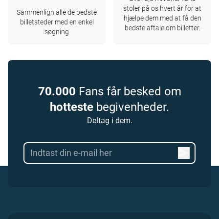
stoler på os hvert år for at
Sammenlign alle de bedste
hjælpe dem med at få den
billetsteder med en enkel
bedste aftale om billetter.
søgning
70.000
Fans får besked om
hotteste
begivenheder.
Deltag i dem.