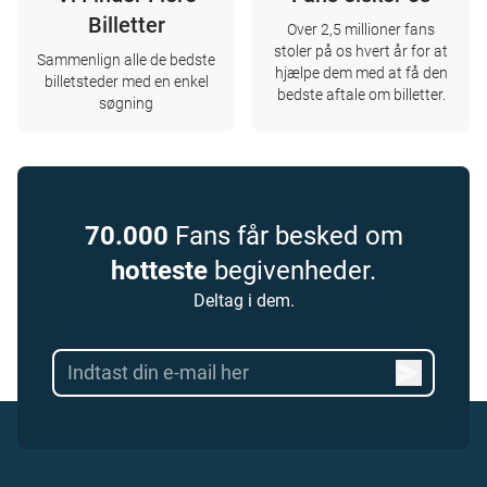
Billetter
Over 2,5 millioner fans
stoler på os hvert år for at
Sammenlign alle de bedste
hjælpe dem med at få den
billetsteder med en enkel
bedste aftale om billetter.
søgning
70.000
Fans får besked om
hotteste
begivenheder.
Deltag i dem.