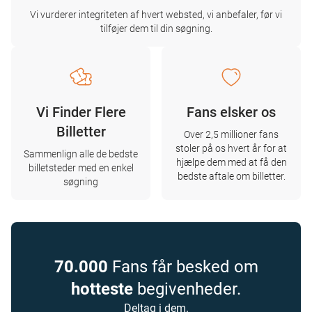
Vi vurderer integriteten af ​​hvert websted, vi anbefaler, før vi
tilføjer dem til din søgning.
Vi Finder Flere
Fans elsker os
Billetter
Over 2,5 millioner fans
stoler på os hvert år for at
Sammenlign alle de bedste
hjælpe dem med at få den
billetsteder med en enkel
bedste aftale om billetter.
søgning
70.000
Fans får besked om
hotteste
begivenheder.
Deltag i dem.