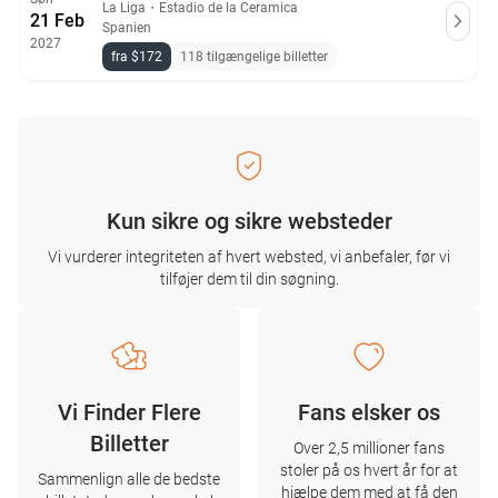
La Liga
・
Estadio de la Ceramica
21 Feb
Spanien
2027
fra $172
118 tilgængelige billetter
Kun sikre og sikre websteder
Vi vurderer integriteten af ​​hvert websted, vi anbefaler, før vi
tilføjer dem til din søgning.
Vi Finder Flere
Fans elsker os
Billetter
Over 2,5 millioner fans
stoler på os hvert år for at
Sammenlign alle de bedste
hjælpe dem med at få den