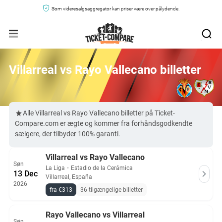
Som videresalgsaggregator kan priser være over pålydende.
Villarreal vs Rayo Vallecano billetter
Alle Villarreal vs Rayo Vallecano billetter på Ticket-
Compare.com er ægte og kommer fra forhåndsgodkendte
sælgere, der tilbyder 100% garanti.
Villarreal vs Rayo Vallecano
Søn
La Liga
・
Estadio de la Cerámica
13 Dec
Villarreal, España
2026
fra €313
36 tilgængelige billetter
Rayo Vallecano vs Villarreal
Søn