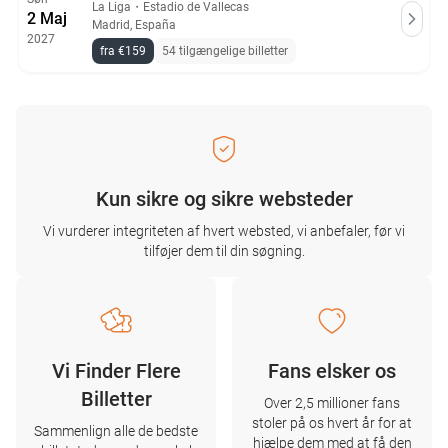
La Liga
・
Estadio de Vallecas
2 Maj
Madrid, España
2027
fra €159
54 tilgængelige billetter
Kun sikre og sikre websteder
Vi vurderer integriteten af ​​hvert websted, vi anbefaler, før vi
tilføjer dem til din søgning.
Vi Finder Flere
Fans elsker os
Billetter
Over 2,5 millioner fans
stoler på os hvert år for at
Sammenlign alle de bedste
hjælpe dem med at få den