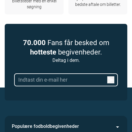
billetsteder med en enkel
bedste aftale om billetter.
søgning
70.000
Fans får besked om
hotteste
begivenheder.
Deltag i dem.
Populære fodboldbegivenheder