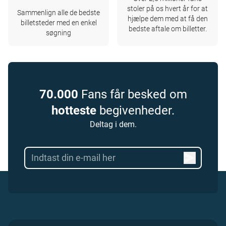
stoler på os hvert år for at
Sammenlign alle de bedste
hjælpe dem med at få den
billetsteder med en enkel
bedste aftale om billetter.
søgning
70.000
Fans får besked om
hotteste
begivenheder.
Deltag i dem.