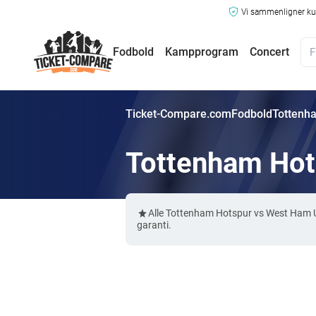
Vi sammenligner kun
Fodbold
Kampprogram
Concert
Ticket-Compare.com
Fodbold
Tottenha
Tottenham Hots
Alle Tottenham Hotspur vs West Ham U
garanti.