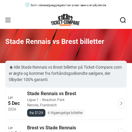
Som videresalgsaggregator kan priser være over pålydende.
Stade Rennais vs Brest billetter
Alle Stade Rennais vs Brest billetter på Ticket-Compare.com
er ægte og kommer fra forhåndsgodkendte sælgere, der
tilbyder 100% garanti.
Stade Rennais vs Brest
Lør
Ligue 1
・
Roazhon Park
5 Dec
Rennes, Frankreich
2026
fra $129
6 tilgængelige billetter
Brest vs Stade Rennais
Lør