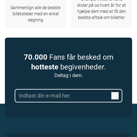
stoler på os hvert år for at
Sammenlign alle de bedste
hjælpe dem med at få den
billetsteder med en enkel
bedste aftale om billetter.
søgning
70.000
Fans får besked om
hotteste
begivenheder.
Deltag i dem.