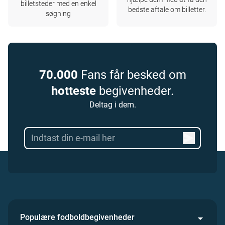
billetsteder med en enkel
bedste aftale om billetter.
søgning
70.000
Fans får besked om
hotteste
begivenheder.
Deltag i dem.
Populære fodboldbegivenheder