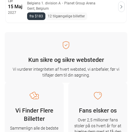
Lør
Belgiens 1. division A
・
Planet Group Arena
15 Maj
Gent, Belgium
2027
fra $183
12 tilgængelige billetter
Kun sikre og sikre websteder
Vi vurderer integriteten af ​​hvert websted, vi anbefaler, før vi
tilføjer dem til din søgning.
Vi Finder Flere
Fans elsker os
Billetter
Over 2,5 millioner fans
stoler på os hvert år for at
Sammenlign alle de bedste
hjælpe dem med at få den