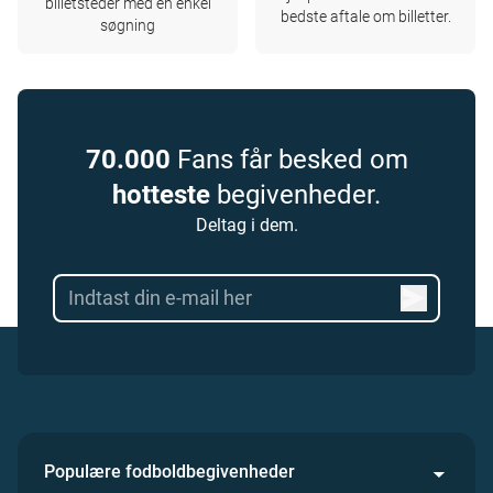
billetsteder med en enkel
bedste aftale om billetter.
søgning
70.000
Fans får besked om
hotteste
begivenheder.
Deltag i dem.
Populære fodboldbegivenheder