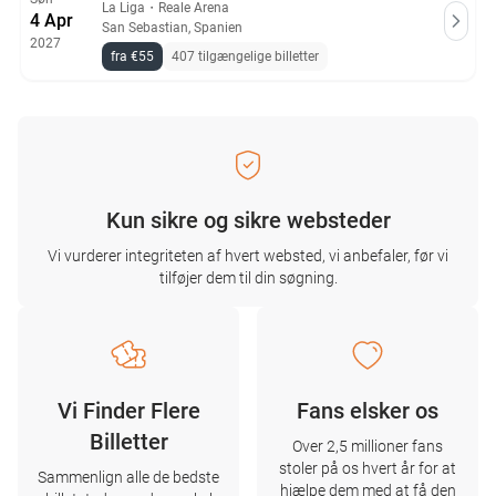
La Liga
・
Reale Arena
4 Apr
San Sebastian, Spanien
2027
fra €55
407 tilgængelige billetter
Kun sikre og sikre websteder
Vi vurderer integriteten af ​​hvert websted, vi anbefaler, før vi
tilføjer dem til din søgning.
Vi Finder Flere
Fans elsker os
Billetter
Over 2,5 millioner fans
stoler på os hvert år for at
Sammenlign alle de bedste
hjælpe dem med at få den