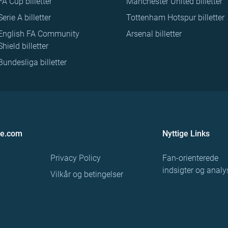
FA Cup billetter
Manchester United billetter
Serie A billetter
Tottenham Hotspur billetter
English FA Community
Arsenal billetter
Shield billetter
Bundesliga billetter
re.com
Nyttige Links
Privacy Policy
Fan-orienterede
indsigter og analy
Vilkår og betingelser