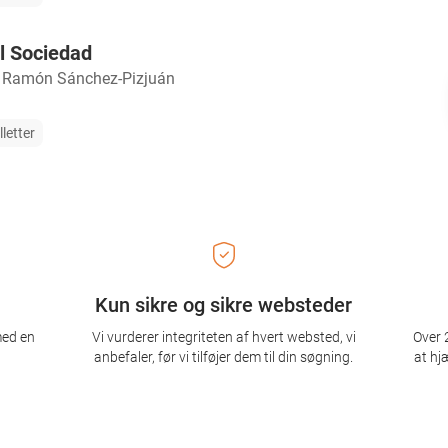
al Sociedad
o Ramón Sánchez-Pizjuán
lletter
Kun sikre og sikre websteder
med en
Vi vurderer integriteten af ​​hvert websted, vi
Over 2
anbefaler, før vi tilføjer dem til din søgning.
at hj