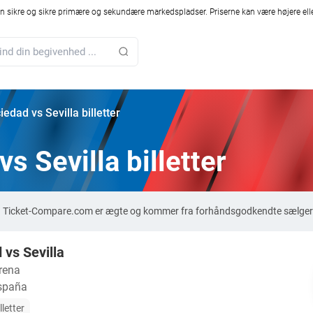
 sikre og sikre primære og sekundære markedspladser. Priserne kan være højere elle
edad vs Sevilla billetter
s Sevilla billetter
r på Ticket-Compare.com er ægte og kommer fra forhåndsgodkendte sælgere
 vs Sevilla
rena
España
lletter