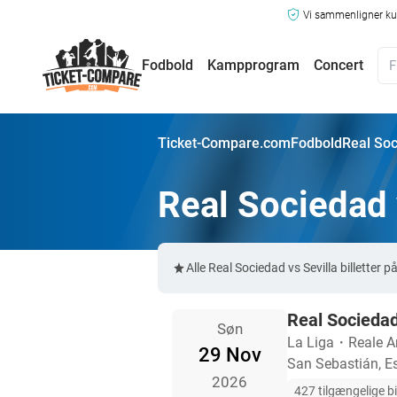
Vi sammenligner kun
Fodbold
Kampprogram
Concert
Ticket-Compare.com
Fodbold
Real Soci
Real Sociedad v
Alle Real Sociedad vs Sevilla billette
Real Sociedad
Søn
La Liga
・
Reale A
29 Nov
San Sebastián, 
2026
427 tilgængelige bi